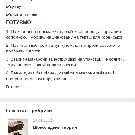
✔️кунжут
✔️оливкова олія
ГОТУЄМО:
1. На краплі
олії
обсмажити до м'якості перець, нарізаний
соломкою, і моркву, нашинковану на тертці для корейської.
2. Посипати імбиром та кунжутом, влити трохи соєвого та
прибрати з плити.
3. Зварити макарони за інструкцією на упаковці. Не солити,
тому що вже в овочі додали соєвий.
4. Банку тунця без рідини, овочі та макарони змішати і
прогріти всі разом пару хвилин.
Готово!
Інші статті рубрики
19.01.2022
Шоколадний террин