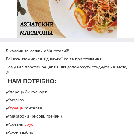
5 хвилин та легкий обід готовий!
Всі вже втомилися від важкої їжі та приготування.
Тому час простих рецептів, які допоможуть схуднути на весну
💪
НАМ ПОТРІБНО:
✔️перець 3х кольорів
✔️морква
✔️
тунець
консерва
✔️макарони (рисові, гречані)
✔️соєвий
соус
✔️сухий імбир