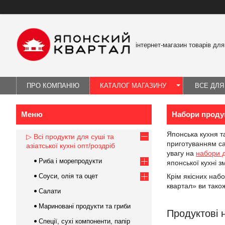
інтернет-магазин товарів для
ПРО КОМПАНІЮ
КАТАЛОГ МАГАЗИНУ
ВСЕ ДЛЯ
Набори продук
Японська кухня та
▷ Всі продукти для суші та
приготуванням сам
азіатської кухні опт/роздріб
увагу на
набори д
Риба і морепродукти
японської кухні 
Соуси, олія та оцет
Крім якісних наб
квартал» ви також
Салати
Мариновані продукти та гриби
Продуктові н
Спеції, сухі компоненти, папір