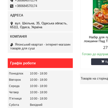
+380684570174
+380684570174
вул. Шкільна, 35, Одеська область,
65111, Одеса, Україна
Набір для 
локшини Пад Т
Японський квартал - інтернет-магазин
27
товарів для суші
Готово до відпра
К
Графік роботи
Понеділок
10:00
18:00
Вівторок
10:00
18:00
Середа
10:00
18:00
Четвер
10:00
18:00
Пʼятниця
10:00
18:00
Субота
Вихідний