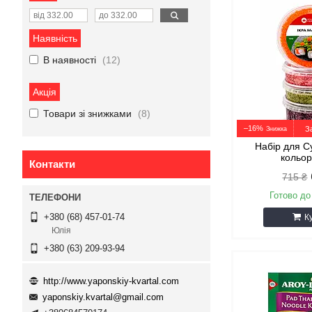
Наявність
В наявності
12
Акція
Товари зі знижками
8
–16%
З
Набір для С
кольор
Контакти
715 ₴
Готово до
+380 (68) 457-01-74
К
Юлія
+380 (63) 209-93-94
http://www.yaponskiy-kvartal.com
yaponskiy.kvartal@gmail.com