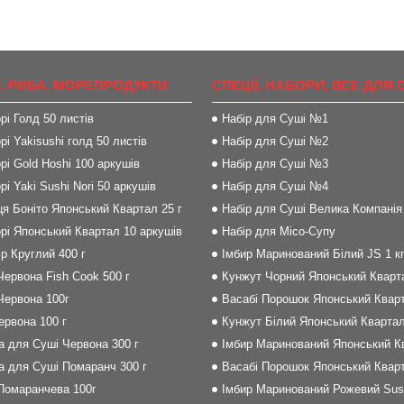
, РИБА, МОРЕПРОДУКТИ
СПЕЦІЇ, НАБОРИ, ВСЕ ДЛЯ 
рі Голд 50 листів
Набір для Суші №1
рі Yakisushi голд 50 листів
Набір для Суші №2
рі Gold Hoshi 100 аркушів
Набір для Суші №3
рі Yaki Sushi Nori 50 аркушів
Набір для Суші №4
я Боніто Японський Квартал 25 г
Набір для Суші Велика Компанія
рі Японський Квартал 10 аркушів
Набір для Місо-Супу
р Круглий 400 г
Імбир Маринований Білий JS 1 к
Червона Fish Cook 500 г
Кунжут Чорний Японський Кварта
Червона 100г
Васабі Порошок Японський Кварт
Червона 100 г
Кунжут Білий Японський Квартал
на для Суші Червона 300 г
Імбир Маринований Японський Кв
на для Суші Помаранч 300 г
Васабі Порошок Японський Кварт
 Помаранчева 100г
Імбир Маринований Рожевий Sush