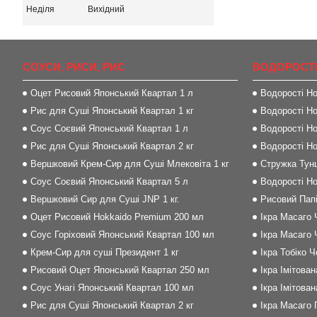
Неділя
Вихідний
СОУСИ, РИСИ, РИС
ВОДОРОСТІ
Оцет Рисовий Японський Квартал 1 л
Водорості Но
Рис для Суші Японський Квартал 1 кг
Водорості Но
Соус Соєвий Японський Квартал 1 л
Водорості Но
Рис для Суші Японський Квартал 2 кг
Водорості Но
Вершковий Крем-Сир для Суші Млековіта 1 кг
Стружка Тунц
Соус Соєвий Японський Квартал 5 л
Водорості Но
Вершковий Сир для Суші JNP 1 кг.
Рисовий Папі
Оцет Рисовий Hokkaido Premium 200 мл
Ікра Масаго 
Соус Горіховий Японський Квартал 100 мл
Ікра Масаго 
Крем-Сир для суші Президент 1 кг
Ікра Тобіко 
Рисовий Оцет Японський Квартал 250 мл
Ікра Імітова
Соус Унагі Японський Квартал 100 мл
Ікра Імітова
Рис для Суші Японський Квартал 2 кг
Ікра Масаго