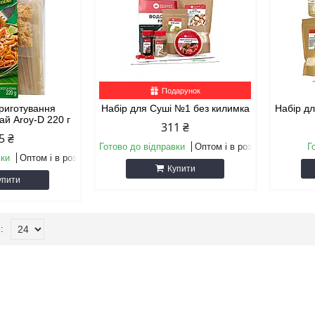
Подарунок
приготування
Набір для Суші №1 без килимка
Набір д
ай Aroy-D 220 г
311 ₴
5 ₴
Готово до відправки
Оптом і в роздріб
Г
вки
Оптом і в роздріб
Купити
упити