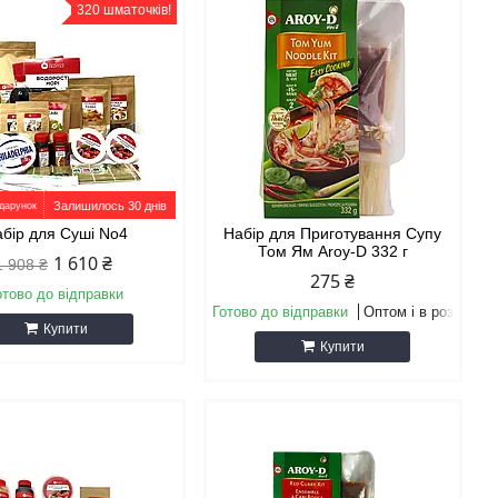
320 шматочків!
Залишилось 30 днів
бір для Суші No4
Набір для Приготування Супу
Том Ям Aroy-D 332 г
1 610 ₴
1 908 ₴
275 ₴
отово до відправки
Готово до відправки
Оптом і в роздріб
Купити
Купити