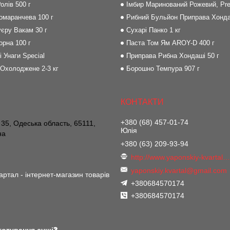
олів 500 г
Імбир Маринований Рожевий, Pre
Помаранчева 100 г
Рибний Бульйон Приправа Хонда
єру Вакам 30 г
Сухарі Панко 1 кг
орна 100 г
Паста Том Ям AROY-D 400 г
і Унаги Special
Приправа Рибна Хондаші 50 г
 Охолоджене 2-3 кг
Борошно Темпура 907 г
+380 (68) 457-01-74
 35, Одеська область, 65111,
Юлія
на
+380 (63) 209-93-94
http://www.yaponskiy-kvartal.co
yaponskiy.kvartal@gmail.com
артал - інтернет-магазин товарів
+380684570174
+380684570174