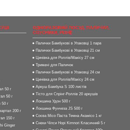
СУШІ
ОДНОРАЗОВИЙ ПОСУД, ПАЛИЧКИ,
СОУСНИКИ, РІЗНЕ
Палички Бамбукові в Упаковці 1 пара
Палички Бамбукові в Упаковці 21 см
Цинівка для Роллів/Макісу 27 см
Тримачі для Паличок
Палички Бамбукові в Упаковці 24 см
Цинівка для Роллів/Макісу 24 см
г
Аркуш Бамбука S 100 листів
л 50 г
Тісто для Спрінг-Роллів 20 аркушів
ал 50 г
Локшина Удон 500 г
 50 г
Локшина Фунчеза JS 500 г
артал 200 г
Соєва Місо Паста Темна Акамісо 1 кг
ал 150 г
Снеки Чіпси Норі Kimnori Класичний 5 г
i Ginger