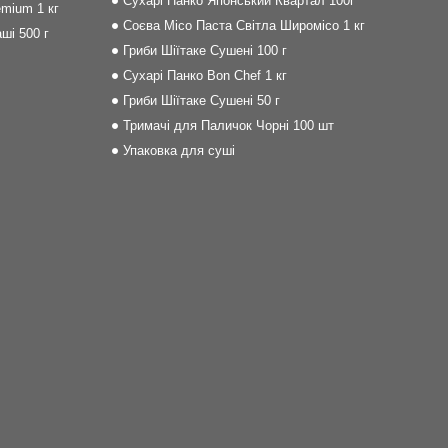
Сухарі Панко Японський Квартал 100г
mium 1 кг
Соєва Місо Паста Світла Широмісо 1 кг
ші 500 г
Гриби Шіїтаке Сушені 100 г
Сухарі Панко Bon Сhef 1 кг
Гриби Шіїтаке Сушені 50 г
Тримачі для Паличок Чорні 100 шт
Упаковка для суші
m