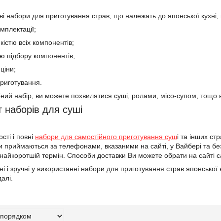
ві набори для приготування страв, що належать до японської кухні, 
мплектації;
якістю всіх компонентів;
тю підбору компонентів;
ціни;
риготування.
ний набір, ви можете похвилятися суші, ролами, місо-супом, тощо 
 наборів для суші
сті і повні
набори для самостійного приготування суш
і та інших ст
и приймаються за телефонами, вказаними на сайті, у Вайбері та бе
 найкоротшій термін. Способи доставки Ви можете обрати на сайті 
 і зручні у використанні набори для приготування страв японської к
далі.