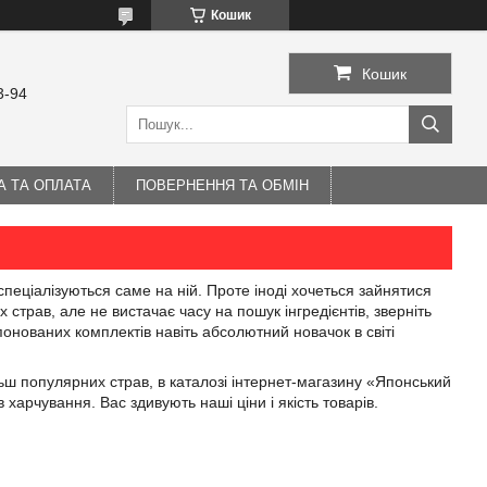
Кошик
Кошик
3-94
А ТА ОПЛАТА
ПОВЕРНЕННЯ ТА ОБМІН
 спеціалізуються саме на ній. Проте іноді хочеться зайнятися
страв, але не вистачає часу на пошук інгредієнтів, зверніть
онованих комплектів навіть абсолютний новачок в світі
льш популярних страв, в каталозі інтернет-магазину «Японський
харчування. Вас здивують наші ціни і якість товарів.