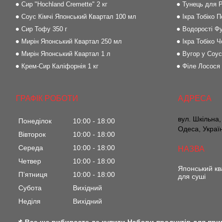
Сир "Hochland Cremette" 2 кг
Тунець для Р
Соус Кімчі Японський Квартал 100 мл
Ікра Тобіко 
Сир Тофу 350 г
Водорості Фу
Мирін Японський Квартал 250 мл
Ікра Тобіко Ч
Мирін Японський Квартал 1 л
Вугор у Соус
Крем-Сир Каліфорнія 1 кг
Філе Лосося
ГРАФІК РОБОТИ
вул. Шкільна,
Понеділок
10:00
18:00
Одеса, Украї
Вівторок
10:00
18:00
Середа
10:00
18:00
Четвер
10:00
18:00
Японський кв
Пʼятниця
10:00
18:00
для суші
Субота
Вихідний
Неділя
Вихідний