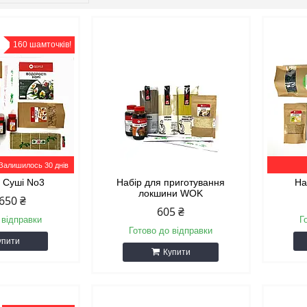
160 шамточків!
Залишилось 30 днів
я Суші No3
Набір для приготування
На
локшини WOK
650 ₴
605 ₴
 відправки
Г
Готово до відправки
упити
Купити