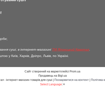
готування суші❓
❗️
доби;
ання суші, в інтернет-магазині
ТМ Японський Квартал
.
ою у Київ, Харків, Дніпро, Львів, по Україні.
Сайт створений на маркетплейсі
Prom.ua
Продавець на Bigl.ua
Японський квартал - інтернет-магазин товарів для суші |
Поскаржитися на контент
|
Політика 
Select Language
▼