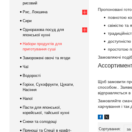
рисовий
Пропоновані гото
Рис, Локшина
повнотою ко
Сири
свіжістю та 
Одноразова посуд для
традиційніс
японської кухні
доступністю 
Набори продуктів для
приготування суші
простотою п
Замовляючі подіб
Заморожені овочі та ягоди
Ассортимент
Чаї
Водорості
Щоб замовити про
Горіхи, Сухофрукти, Цукати,
способом.. Заявк
Насіння
відправляється в
Напої
Замовляйте смачні
харчування і так 
Пасти для японської,
корейської, тайської кухні
Снеки та солодощі
Прянощі та Спеції в крафт-