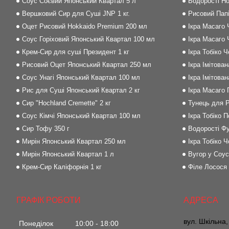
Соус Соєвий Японський Квартал 5 л
Водорості Но
Вершковий Сир для Суші JNP 1 кг.
Рисовий Папі
Оцет Рисовий Hokkaido Premium 200 мл
Ікра Масаго 
Соус Горіховий Японський Квартал 100 мл
Ікра Масаго 
Крем-Сир для суші Президент 1 кг
Ікра Тобіко 
Рисовий Оцет Японський Квартал 250 мл
Ікра Імітова
Соус Унагі Японський Квартал 100 мл
Ікра Імітова
Рис для Суші Японський Квартал 2 кг
Ікра Масаго
Сир "Hochland Cremette" 2 кг
Тунець для Р
Соус Кімчі Японський Квартал 100 мл
Ікра Тобіко 
Сир Тофу 350 г
Водорості Фу
Мирін Японський Квартал 250 мл
Ікра Тобіко Ч
Мирін Японський Квартал 1 л
Вугор у Соус
Крем-Сир Каліфорнія 1 кг
Філе Лосося
ГРАФІК РОБОТИ
вул. Шкільна,
Понеділок
10:00
18:00