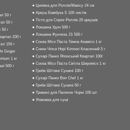
Цинівка для Роллів/Макісу 24 см
г
Аркуш Бамбука S 100 листів
л 50 г
Тісто для Спрінг-Роллів 20 аркушів
ал 50 г
Локшина Удон 500 г
 50 г
Локшина Фунчеза JS 500 г
артал 200 г
Соєва Місо Паста Темна Акамісо 1 кг
ал 150 г
Снеки Чіпси Норі Kimnori Класичний 5 г
i Ginger
Сухарі Панко Японський Квартал 100г
mium 1 кг
Соєва Місо Паста Світла Широмісо 1 кг
ші 500 г
Гриби Шіїтаке Сушені 100 г
Сухарі Панко Bon Сhef 1 кг
Гриби Шіїтаке Сушені 50 г
Тримачі для Паличок Чорні 100 шт
Упаковка для суші