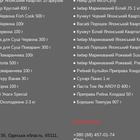
рі Японський Квартал 10 аркушів
Набір для Місо-Супу
р Круглий 400 г
Імбир Маринований Білий JS 1 к
Червона Fish Cook 500 г
Кунжут Чорний Японський Кварта
Червона 100г
Васабі Порошок Японський Кварт
Червона 100 г
Кунжут Білий Японський Квартал
на для Суші Червона 300 г
Імбир Маринований Японський Кв
на для Суші Помаранч 300 г
Васабі Порошок Японський Кварт
 Помаранчева 100г
Імбир Маринований Рожевий Sush
олів 500 г
Імбир Маринований Рожевий, Pre
Помаранчева 100 г
Рибний Бульйон Приправа Хонда
єру Вакам 30 г
Сухарі Панко 1 кг
орна 100 г
Паста Том Ям AROY-D 400 г
і Унаги Special
Приправа Рибна Хондаші 50 г
 Охолоджене 2-3 кг
Борошно Темпура 907 г
+380 (68) 457-01-74
 35, Одеська область, 65111,
Юлія