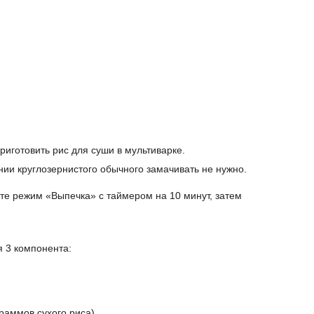
риготовить рис для суши в мультиварке.
нии круглозернистого обычного замачивать не нужно.
те режим «Выпечка» с таймером на 10 минут, затем
я 3 компонента:
раммов сухого риса).