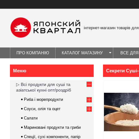
інтернет-магазин товарів для
ПРО КОМПАНІЮ
КАТАЛОГ МАГАЗИНУ
ВСЕ ДЛЯ
Секрети Суші
▷ Всі продукти для суші та
азіатської кухні опт/роздріб
Риба і морепродукти
Соуси, олія та оцет
Салати
Мариновані продукти та гриби
Спеції, сухі компоненти, папір