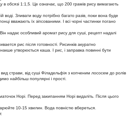
у в обсязі 1:1,5. Це означає, що 200 грамів рису вимагають
й воді. Зливати воду потрібно багато разів, поки вона буде
ці вважають їх зіпсованими. І всі чорні частинки погано
 Він надає особливий аромат рису для суші, рецепт надалі
вается рис після готовності. Рисинків акуратно
накше утворюється каша. І рис, і заправка повинні бути
 вид страви, від суші Філадельфія з копченим лососем до ролів
димо найбільш популярні і прості.
маточок Норі. Перед закипанням Норі видаліть. Після цього
дварюйте 10-15 хвилин. Вода повністю вбереться.
.