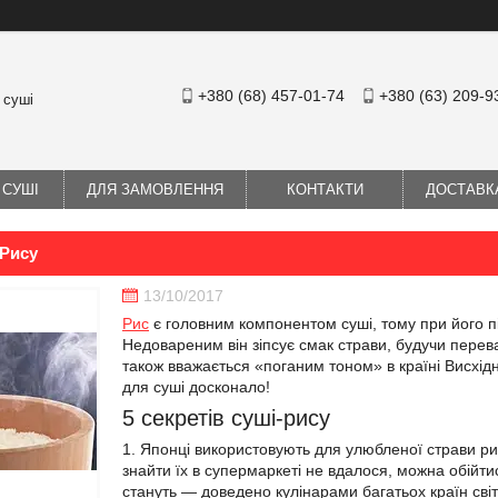
+380 (68) 457-01-74
+380 (63) 209-9
 суші
 СУШІ
ДЛЯ ЗАМОВЛЕННЯ
КОНТАКТИ
ДОСТАВК
-Рису
13/10/2017
Рис
є головним компонентом суші, тому при його під
Недовареним він зіпсує смак страви, будучи перев
також вважається «поганим тоном» в країні Висхід
для суші досконало!
5 секретів суші-рису
Японці використовують для улюбленої страви рис
знайти їх в супермаркеті не вдалося, можна обійт
стануть — доведено кулінарами багатьох країн світ