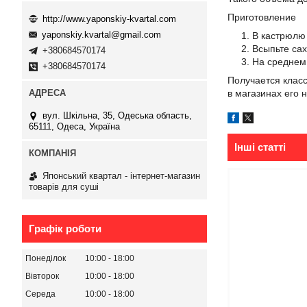
Приготовление
http://www.yaponskiy-kvartal.com
yaponskiy.kvartal@gmail.com
В кастрюлю 
Всыпьте сах
+380684570174
На среднем
+380684570174
Получается класс
в магазинах его 
вул. Шкільна, 35, Одеська область,
65111, Одеса, Україна
Інші статті
Японський квартал - інтернет-магазин
товарів для суші
Графік роботи
Понеділок
10:00
18:00
Вівторок
10:00
18:00
Середа
10:00
18:00