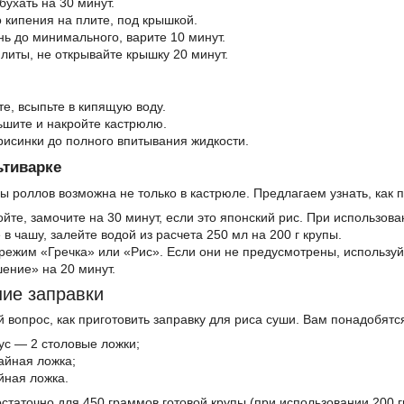
бухать на 30 минут.
 кипения на плите, под крышкой.
нь до минимального, варите 10 минут.
литы, не открывайте крышку 20 минут.
е, всыпьте в кипящую воду.
ьшите и накройте кастрюлю.
исинки до полного впитывания жидкости.
ьтиварке
ы роллов возможна не только в кастрюле. Предлагаем узнать, как п
йте, замочите на 30 минут, если это японский рис. При использова
в чашу, залейте водой из расчета 250 мл на 200 г крупы.
режим «Гречка» или «Рис». Если они не предусмотрены, используй
ение» на 20 минут.
ие заправки
 вопрос, как приготовить заправку для риса суши. Вам понадобятс
ус — 2 столовые ложки;
айная ложка;
йная ложка.
статочно для 450 граммов готовой крупы (при использовании 200 г