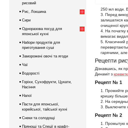
рисовий
250 мл води. 
Рис, Локшина
Перед викор
залишатися ка
Сири
очищеної круп
Одноразова посуд для
На початку 
японської кухні
вимагає видал
Класичний р
Набори продуктів для
перевертаютьс
приготування суші
гарячими, але
Заморожені овочі та ягоди
Рецепти рис
Чаї
Дізнавшись, як п
Водорості
Динаміт з
кревет
Горіхи, Сухофрукти, Цукати,
Рецепт № 1
Насіння
Промийте ри
Напої
кришку більше
На середньо
Пасти для японської,
Выключите о
корейської, тайської кухні
Рецепт № 2
Снеки та солодощі
Промытую кр
Прянощі та Спеції в крафт-