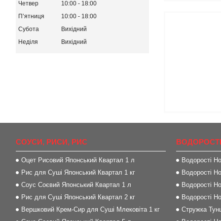
Четвер
10:00
18:00
Пʼятниця
10:00
18:00
Субота
Вихідний
Неділя
Вихідний
СОУСИ, РИСИ, РИС
ВОДОРОСТІ
Оцет Рисовий Японський Квартал 1 л
Водорості Но
Рис для Суші Японський Квартал 1 кг
Водорості Но
Соус Соєвий Японський Квартал 1 л
Водорості Но
Рис для Суші Японський Квартал 2 кг
Водорості Но
Вершковий Крем-Сир для Суші Млековіта 1 кг
Стружка Тунц