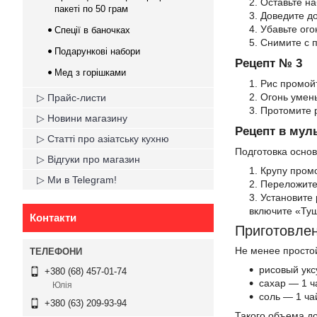
Оставьте на
пакеті по 50 грам
Доведите до
Убавьте ого
Спеції в баночках
Снимите с п
Подарункові набори
Рецепт № 3
Мед з горішками
Рис промойт
Огонь умен
▷ Прайс-листи
Протомите р
▷ Новини магазину
Рецепт в мул
▷ Статті про азіатську кухню
Подготовка основ
▷ Відгуки про магазин
Крупу промо
▷ Ми в Telegram!
Переложите 
Установите 
включите «Туш
Контакти
Приготовлен
Не менее простой
рисовый укс
+380 (68) 457-01-74
сахар — 1 ч
Юлія
соль — 1 ча
+380 (63) 209-93-94
Такого объема до