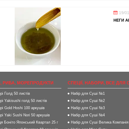
19/0
НЕГИ А
, РИБА, МОРЕПРОДУКТИ
СПЕЦІЇ, НАБОРИ, ВСЕ ДЛЯ 
рі Голд 50 листів
Набір для Суші №1
рі Yakisushi голд 50 листів
Набір для Суші №2
рі Gold Hoshi 100 аркушів
Набір для Суші №3
рі Yaki Sushi Nori 50 аркушів
Набір для Суші №4
я Боніто Японський Квартал 25 г
Набір для Суші Велика Компанія