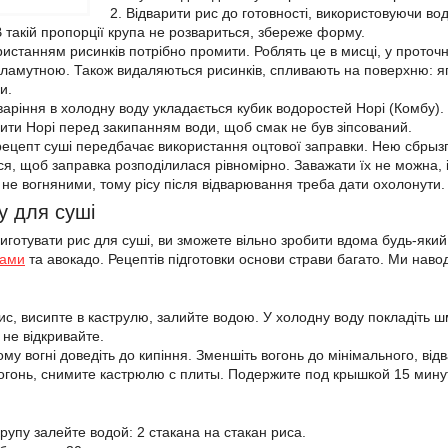
Відварити рис до готовності, використовуючи вод
В такій пропорції крупа не розвариться, збереже форму.
истанням рисинків потрібно промити. Роблять це в мисці, у проточні
ламутною. Також видаляються рисинків, спливають на поверхню: япон
и.
варіння в холодну воду укладається кубик водоростей Норі (Комбу).
ити Норі перед закипанням води, щоб смак не був зіпсований.
ецепт суші передбачає використання оцтової заправки. Нею сбрызги
я, щоб заправка розподілилася рівномірно. Заважати їх не можна, і
 не вогняними, тому рісу після відварювання треба дати охолонути.
у для суші
риготувати рис для суші, ви зможете вільно зробити вдома будь-який
ками
та авокадо. Рецептів підготовки основи страви багато. Ми наво
с, висипте в каструлю, залийте водою. У холодну воду покладіть ш
 не відкривайте.
му вогні доведіть до кипіння. Зменшіть вогонь до мінімального, ві
гонь, снимите кастрюлю с плиты. Подержите под крышкой 15 минут
упу залейте водой: 2 стакана на стакан риса.