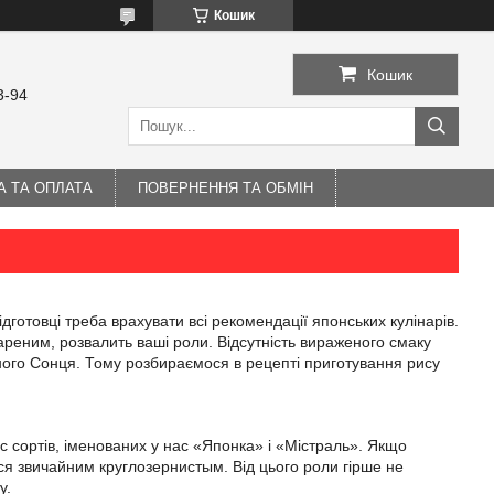
Кошик
Кошик
3-94
А ТА ОПЛАТА
ПОВЕРНЕННЯ ТА ОБМІН
готовці треба врахувати всі рекомендації японських кулінарів.
ареним, розвалить ваші роли. Відсутність вираженого смаку
ного Сонця. Тому розбираємося в рецепті приготування рису
 сортів, іменованих у нас «Японка» і «Містраль». Якщо
ися звичайним круглозернистым. Від цього роли гірше не
у.