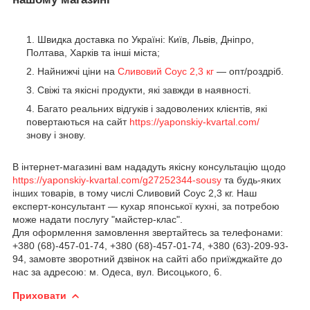
Швидка доставка по Україні: Київ, Львів, Дніпро,
Полтава, Харків та інші міста;
Найнижчі ціни на
Сливовий Соус 2,3 кг
— опт/роздріб.
Свіжі та якісні продукти, які завжди в наявності.
Багато реальних відгуків і задоволених клієнтів, які
повертаються на сайт
https://yaponskiy-kvartal.com/
знову і знову.
В інтернет-магазині вам нададуть якісну консультацію щодо
https://yaponskiy-kvartal.com/g27252344-sousy
та будь-яких
інших товарів, в тому числі Сливовий Соус 2,3 кг. Наш
експерт-консультант — кухар японської кухні, за потребою
може надати послугу "майстер-клас".
Для оформлення замовлення звертайтесь за телефонами:
+380 (68)-457-01-74, +380 (68)-457-01-74, +380 (63)-209-93-
94, замовте зворотний дзвінок на сайті або приїжджайте до
нас за адресою: м. Одеса, вул. Висоцького, 6.
Приховати