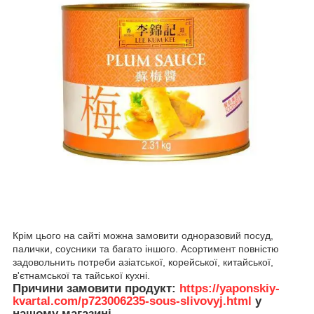
Крім цього на сайті можна замовити одноразовий посуд,
палички, соусники та багато іншого. Асортимент повністю
задовольнить потреби азіатської, корейської, китайської,
в'єтнамської та тайської кухні.
Причини замовити продукт:
https://yaponskiy-
kvartal.com/p723006235-sous-slivovyj.html
у
нашому магазині