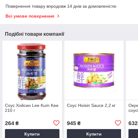
Повернення товару впродовж 14 днів за домовленістю
Всі умови повернення
Подібні товари компанії
Соус Хойсин Lee Kum Kee
Соус Hoisin Sauce 2,2 кг
Окун
210 г
соусі
264
945
632
₴
₴
Купити
Купити