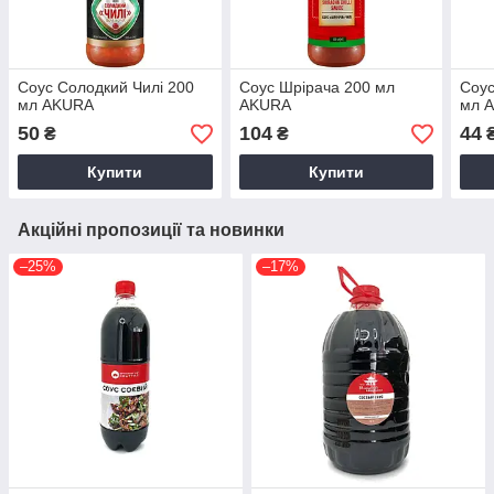
Соус Солодкий Чилі 200
Соус Шрірача 200 мл
Соус
мл AKURA
AKURA
мл 
50
104
44
₴
₴
Купити
Купити
Акційні пропозиції та новинки
–25%
–17%