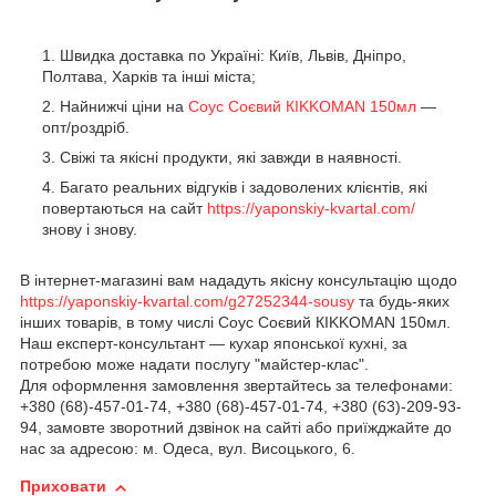
Швидка доставка по Україні: Київ, Львів, Дніпро,
Полтава, Харків та інші міста;
Найнижчі ціни на
Соус Соєвий КIKKOMAN 150мл
—
опт/роздріб.
Свіжі та якісні продукти, які завжди в наявності.
Багато реальних відгуків і задоволених клієнтів, які
повертаються на сайт
https://yaponskiy-kvartal.com/
знову і знову.
В інтернет-магазині вам нададуть якісну консультацію щодо
https://yaponskiy-kvartal.com/g27252344-sousy
та будь-яких
інших товарів, в тому числі Соус Соєвий КIKKOMAN 150мл.
Наш експерт-консультант — кухар японської кухні, за
потребою може надати послугу "майстер-клас".
Для оформлення замовлення звертайтесь за телефонами:
+380 (68)-457-01-74, +380 (68)-457-01-74, +380 (63)-209-93-
94, замовте зворотний дзвінок на сайті або приїжджайте до
нас за адресою: м. Одеса, вул. Висоцького, 6.
Приховати