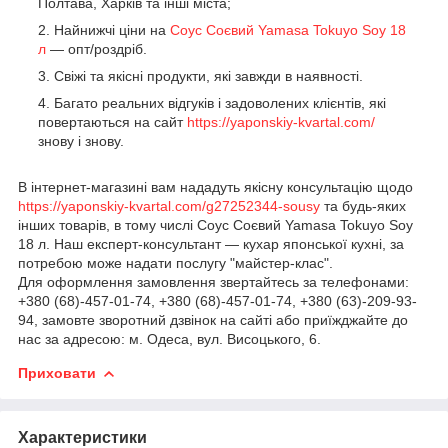
Полтава, Харків та інші міста;
Найнижчі ціни на
Соус Соєвий Yamasa Tokuyo Soy 18
л
— опт/роздріб.
Свіжі та якісні продукти, які завжди в наявності.
Багато реальних відгуків і задоволених клієнтів, які
повертаються на сайт
https://yaponskiy-kvartal.com/
знову і знову.
В інтернет-магазині вам нададуть якісну консультацію щодо
https://yaponskiy-kvartal.com/g27252344-sousy
та будь-яких
інших товарів, в тому числі Соус Соєвий Yamasa Tokuyo Soy
18 л. Наш експерт-консультант — кухар японської кухні, за
потребою може надати послугу "майстер-клас".
Для оформлення замовлення звертайтесь за телефонами:
+380 (68)-457-01-74, +380 (68)-457-01-74, +380 (63)-209-93-
94, замовте зворотний дзвінок на сайті або приїжджайте до
нас за адресою: м. Одеса, вул. Висоцького, 6.
Приховати
Характеристики