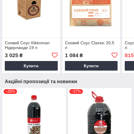
Соєвий Соус Kikkoman
Соєвий Соус Classic 20,5
Соус
Нідерланди 19 л
л
л
3 025
1 084
815
₴
₴
Купити
Купити
Акційні пропозиції та новинки
–25%
–17%