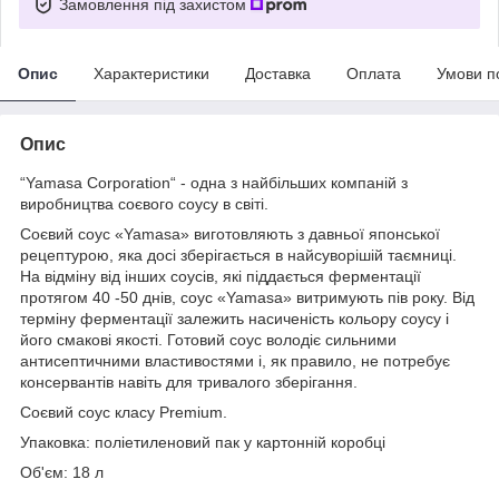
Замовлення під захистом
Опис
Характеристики
Доставка
Оплата
Умови п
Опис
“Yamasa Corporation“ - одна з найбільших компаній з
виробництва соєвого соусу в світі.
Соєвий соус «Yamasa» виготовляють з давньої японської
рецептурою, яка досі зберігається в найсуворішій таємниці.
На відміну від інших соусів, які піддається ферментації
протягом 40 -50 днів, соус «Yamasa» витримують пів року. Від
терміну ферментації залежить насиченість кольору соусу і
його смакові якості. Готовий соус володіє сильними
антисептичними властивостями і, як правило, не потребує
консервантів навіть для тривалого зберігання.
Соєвий соус класу Premium.
Упаковка: поліетиленовий пак у картонній коробці
Об'єм: 18 л