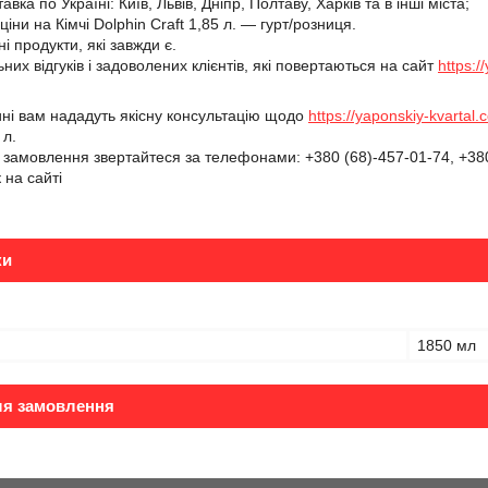
вка по Україні: Київ, Львів, Дніпр, Полтаву, Харків та в інші міста;
 ціни на
Кімчі Dolphin Craft 1,85 л.
— гурт/розниця.
сні продукти, які завжди є.
них відгуків і задоволених клієнтів, які повертаються на сайт
https:/
ині вам нададуть якісну консультацію щодо
https://yaponskiy-kvarta
 л.
амовлення звертайтеся за телефонами: +380 (68)-457-01-74, +380
 на сайті
ки
1850 мл
ля замовлення