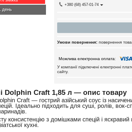
0%
+380 (68) 457-01-74
1 день
повернення това
У компанії підключені електронні пла
сайту.
і Dolphin Craft 1,85 л — опис товару
Dolphin Craft — гострий азійський соус із насич
цій. Ідеально підходить для суші, ролів, вок-сп
аринадів.
сту консистенцію з домішками спецій і яскравий
іатської кухні.