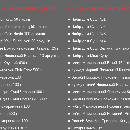
, РИБА, МОРЕПРОДУКТИ
СПЕЦІЇ, НАБОРИ, ВСЕ ДЛЯ 
рі Голд 50 листів
Набір для Суші №1
рі Yakisushi голд 50 листів
Набір для Суші №2
рі Gold Hoshi 100 аркушів
Набір для Суші №3
рі Yaki Sushi Nori 50 аркушів
Набір для Суші №4
я Боніто Японський Квартал 25 г
Набір для Суші Велика Компанія
рі Японський Квартал 10 аркушів
Набір для Місо-Супу
р Круглий 400 г
Імбир Маринований Білий JS 1 к
Червона Fish Cook 500 г
Кунжут Чорний Японський Кварта
Червона 100г
Васабі Порошок Японський Кварт
Червона 100 г
Кунжут Білий Японський Квартал
на для Суші Червона 300 г
Імбир Маринований Японський Кв
на для Суші Помаранч 300 г
Васабі Порошок Японський Кварт
 Помаранчева 100г
Імбир Маринований Рожевий Sush
олів 500 г
Імбир Маринований Рожевий, Pre
Помаранчева 100 г
Рибний Бульйон Приправа Хонда
єру Вакам 30 г
Сухарі Панко 1 кг