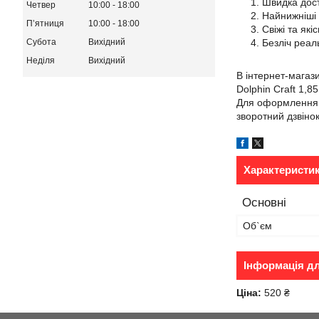
Швидка доста
Четвер
10:00
18:00
Найнижніші
Пʼятниця
10:00
18:00
Свіжі та які
Безліч реаль
Субота
Вихідний
Неділя
Вихідний
В інтернет-магаз
Dolphin Craft 1,85
Для оформлення з
зворотний дзвінок
Характеристи
Основні
Об`єм
Інформація д
Ціна:
520 ₴