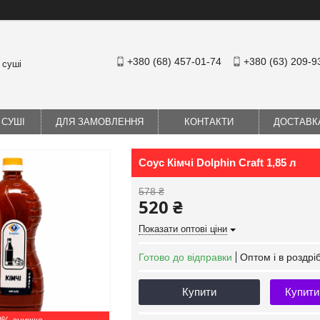
+380 (68) 457-01-74
+380 (63) 209-9
 суші
 СУШІ
ДЛЯ ЗАМОВЛЕННЯ
КОНТАКТИ
ДОСТАВК
Соус Кімчі Dolphin Craft 1,85 л
578 ₴
520 ₴
Показати оптові ціни
Готово до відправки
Оптом і в роздрі
Купити
Купити