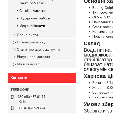
Основні х
пакеті по 50 грам
Бренд: Dolph
Спеції в баночках
Тип: соус кім
Об'єм: 1,85 
Подарункові набори
Паковання: 
Мед з горішками
Смак: гостр
Консистенція
▷ Прайс-листи
Призначення:
▷ Новини магазину
Склад
Вода питна,
▷ Статті про азіатську кухню
модифікован
▷ Відгуки про магазин
стабілізатор
бензоат нат
▷ Ми в Telegram!
олеогумін с
Харчова ці
Контакти
Білки — 3,74
Жири — 0,00
Вуглеводи —
+380 (68) 457-01-74
Енергетична
Юлія
Умови збер
+380 (63) 209-93-94
Зберігати за