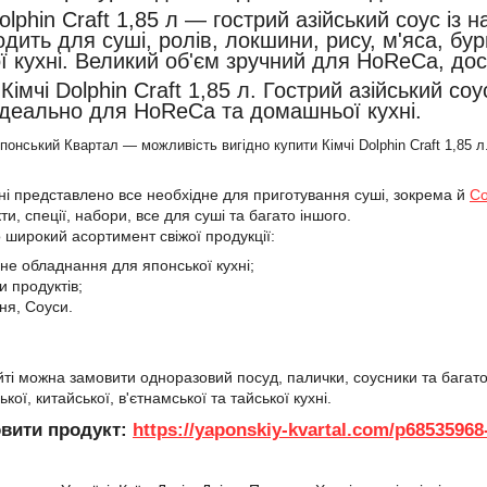
olphin Craft 1,85 л — гострий азійський соус із
одить для суші, ролів, локшини, рису, м'яса, бу
ої кухні. Великий об'єм зручний для HoReCa, до
Кімчі Dolphin Craft 1,85 л. Гострий азійський соу
Ідеально для HoReCa та домашньої кухні.
Японський Квартал — можливість вигідно купити
Кімчі Dolphin Craft 1,85 л
і представлено все необхідне для приготування суші, зокрема й
Со
и, спеції, набори, все для суші та багато іншого.
широкий асортимент свіжої продукції:
ане обладнання для японської кухні;
и продуктів;
ння, Соуси.
айті можна замовити одноразовий посуд, палички, соусники та багат
ької, китайської, в'єтнамської та тайської кухні.
вити продукт:
https://yaponskiy-kvartal.com/p6853596