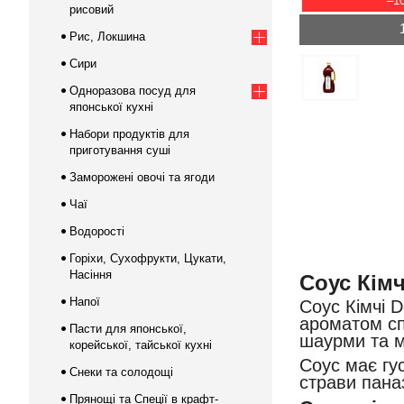
–1
рисовий
Рис, Локшина
Сири
Одноразова посуд для
японської кухні
Набори продуктів для
приготування суші
Заморожені овочі та ягоди
Чаї
Водорості
Горіхи, Сухофрукти, Цукати,
Насіння
Соус Кімч
Напої
Соус Кімчі 
ароматом спе
Пасти для японської,
шаурми та м
корейської, тайської кухні
Соус має гу
Снеки та солодощі
страви паназ
Прянощі та Спеції в крафт-