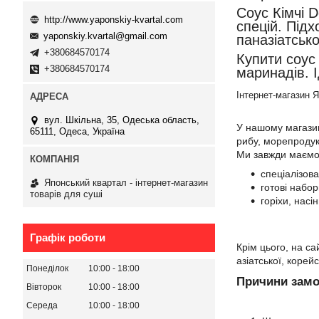
Соус Кімчі D
http://www.yaponskiy-kvartal.com
спецій. Підх
yaponskiy.kvartal@gmail.com
паназіатськ
+380684570174
Купити соус 
+380684570174
маринадів. 
Інтернет-магазин 
вул. Шкільна, 35, Одеська область,
У нашому магазин
65111, Одеса, Україна
рибу, морепродукт
Ми завжди маємо 
спеціалізов
Японський квартал - інтернет-магазин
готові набор
товарів для суші
горіхи, насі
Графік роботи
Крім цього, на с
азіатської, корейс
Понеділок
10:00
18:00
Причини замо
Вівторок
10:00
18:00
Середа
10:00
18:00