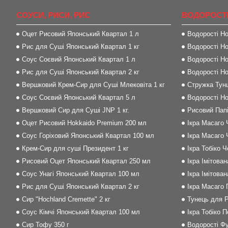
СОУСИ, РИСИ, РИС
ВОДОРОСТІ
Оцет Рисовий Японський Квартал 1 л
Водорості Но
Рис для Суші Японський Квартал 1 кг
Водорості Но
Соус Соєвий Японський Квартал 1 л
Водорості Но
Рис для Суші Японський Квартал 2 кг
Водорості Но
Вершковий Крем-Сир для Суші Млековіта 1 кг
Стружка Тунц
Соус Соєвий Японський Квартал 5 л
Водорості Но
Вершковий Сир для Суші JNP 1 кг.
Рисовий Папі
Оцет Рисовий Hokkaido Premium 200 мл
Ікра Масаго 
Соус Горіховий Японський Квартал 100 мл
Ікра Масаго 
Крем-Сир для суші Президент 1 кг
Ікра Тобіко 
Рисовий Оцет Японський Квартал 250 мл
Ікра Імітова
Соус Унагі Японський Квартал 100 мл
Ікра Імітова
Рис для Суші Японський Квартал 2 кг
Ікра Масаго
Сир "Hochland Cremette" 2 кг
Тунець для Р
Соус Кімчі Японський Квартал 100 мл
Ікра Тобіко 
Сир Тофу 350 г
Водорості Фу