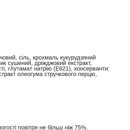
човий, сіль, крохмаль кукурудзяний
ик сушений, дріжджовий екстракт,
ті, глутамат натрію (E621), консерванти:
кстракт олеогума стручкового перцю,
логості повітря не більш ніж 75%.