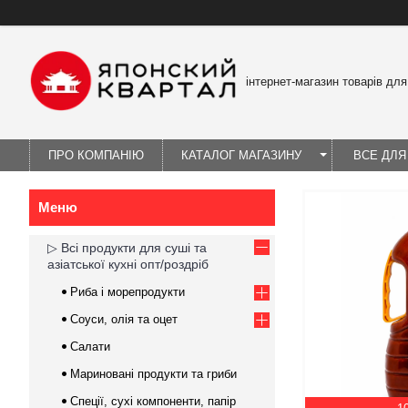
інтернет-магазин товарів для
ПРО КОМПАНІЮ
КАТАЛОГ МАГАЗИНУ
ВСЕ ДЛЯ
▷ Всі продукти для суші та
азіатської кухні опт/роздріб
Риба і морепродукти
Соуси, олія та оцет
Салати
Мариновані продукти та гриби
Спеції, сухі компоненти, папір