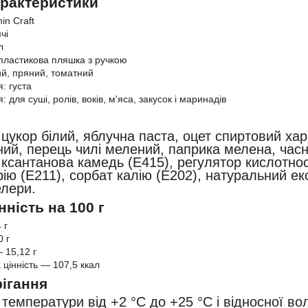
арактеристики
in Craft
чі
л
пластикова пляшка з ручкою
ий, пряний, томатний
: густа
 для суші, ролів, воків, м'яса, закусок і маринадів
 цукор білий, яблучна паста, оцет спиртовий хар
ий, перець чилі мелений, паприка мелена, часн
 ксантанова камедь (E415), регулятор кислотнос
рію (E211), сорбат калію (E202), натуральний е
елери.
нність на 100 г
 г
 г
 15,12 г
 цінність — 107,5 ккал
ігання
 температури від +2 °C до +25 °C і відносної во