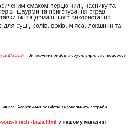
 насиченим смаком перцю чилі, часнику та
ргерів, шаурми та приготування страв
ставки їжі та домашнього використання.
с для суші, ролів, воків, м'яса, локшини та
.
уси27252344
Ви можете придбати соуси, сири, рис, водорості,
о іншого. Асортимент повністю задовольнить потреби
8-sous-kimchi-baza.html
у нашому магазині