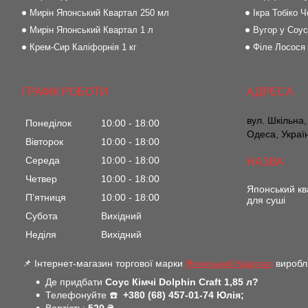
Мирін Японський Квартал 250 мл
Ікра Тобіко Ч
Мирін Японський Квартал 1 л
Вугор у Соус
Крем-Сир Каліфорнія 1 кг
Філе Лосося
ГРАФІК РОБОТИ
вул. Шкільна,
Понеділок
10:00
18:00
Одеса, Украї
Вівторок
10:00
18:00
Середа
10:00
18:00
Четвер
10:00
18:00
Японський кв
Пʼятниця
10:00
18:00
для суші
Субота
Вихідний
Неділя
Вихідний
📌 Інтернет-магазин торгової марки
Японський Квартал
виробля
Де придбати
Соус Кімчі Dolphin Craft 1,85 л?
Телефонуйте ☎️
+380 (68) 457-01-74 Юлія;