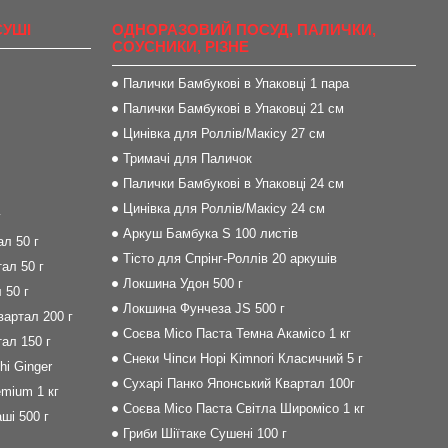
СУШІ
ОДНОРАЗОВИЙ ПОСУД, ПАЛИЧКИ,
СОУСНИКИ, РІЗНЕ
Палички Бамбукові в Упаковці 1 пара
Палички Бамбукові в Упаковці 21 см
Цинівка для Роллів/Макісу 27 см
Тримачі для Паличок
Палички Бамбукові в Упаковці 24 см
Цинівка для Роллів/Макісу 24 см
г
Аркуш Бамбука S 100 листів
л 50 г
Тісто для Спрінг-Роллів 20 аркушів
ал 50 г
Локшина Удон 500 г
 50 г
Локшина Фунчеза JS 500 г
артал 200 г
Соєва Місо Паста Темна Акамісо 1 кг
ал 150 г
Снеки Чіпси Норі Kimnori Класичний 5 г
i Ginger
Сухарі Панко Японський Квартал 100г
mium 1 кг
Соєва Місо Паста Світла Широмісо 1 кг
ші 500 г
Гриби Шіїтаке Сушені 100 г