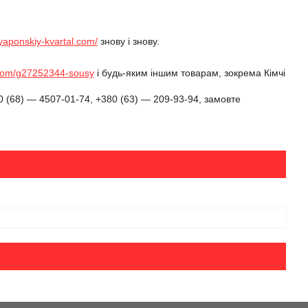
/yaponskiy-kvartal.com/
знову і знову.
l.com/g27252344-sousy
і будь-яким іншим товарам, зокрема
Кімчі
 (68) — 4507-01-74, +380 (63) — 209-93-94, замовте