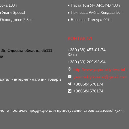
орна 100 г
Паста Том Ям AROY-D 400 г
і Унаги Special
Приправа Рибна Хондаші 50 г
 Охолоджене 2-3 кг
Борошно Темпура 907 г
+380 (68) 457-01-74
 35, Одеська область, 65111,
Юлія
на
+380 (63) 209-93-94
http://www.yaponskiy-kvartal.co
yaponskiy.kvartal@gmail.com
артал - інтернет-магазин товарів
+380684570174
+380684570174
є та постачає продукцію для приготування страв азіатської кухні.