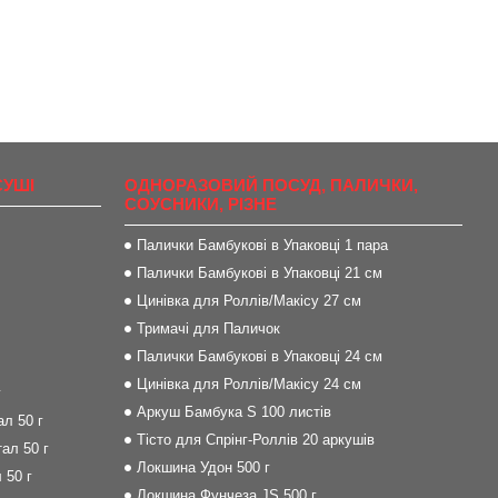
СУШІ
ОДНОРАЗОВИЙ ПОСУД, ПАЛИЧКИ,
СОУСНИКИ, РІЗНЕ
Палички Бамбукові в Упаковці 1 пара
Палички Бамбукові в Упаковці 21 см
Цинівка для Роллів/Макісу 27 см
Тримачі для Паличок
Палички Бамбукові в Упаковці 24 см
Цинівка для Роллів/Макісу 24 см
г
Аркуш Бамбука S 100 листів
л 50 г
Тісто для Спрінг-Роллів 20 аркушів
ал 50 г
Локшина Удон 500 г
 50 г
Локшина Фунчеза JS 500 г