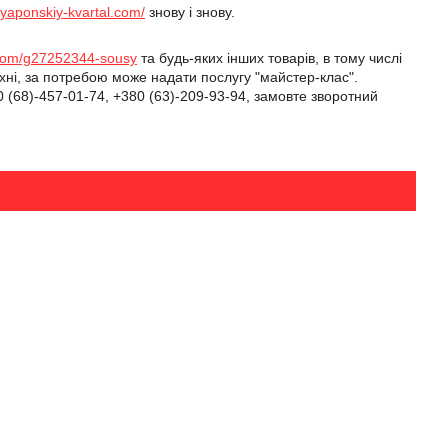
//yaponskiy-kvartal.com/
знову і знову.
l.com/g27252344-sousy
та будь-яких інших товарів, в тому числі
ні, за потребою може надати послугу "майстер-клас".
(68)-457-01-74, +380 (63)-209-93-94, замовте зворотний