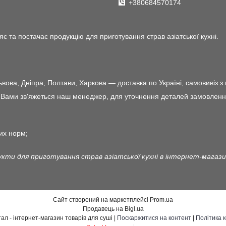
+380684570174
є та постачає продукцію для приготування страв азіатської кухні.
ова, Дніпра, Полтави, Харкова — доставка по Україні, самовивіз з 
ами зв'яжеться наш менеджер, для уточнення деталей замовлення і 
их норм;
укти для приготування страв азіатської кухні в інтернет-магаз
Сайт створений на маркетплейсі
Prom.ua
Продавець на Bigl.ua
Японський квартал - інтернет-магазин товарів для суші |
Поскаржитися на контент
|
Політика 