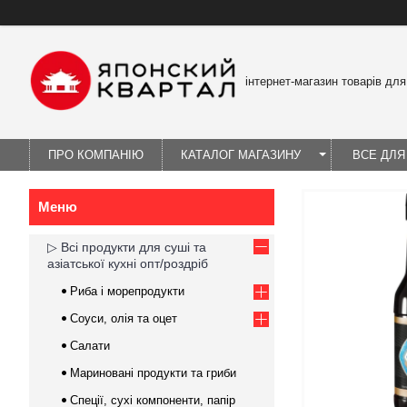
інтернет-магазин товарів для
ПРО КОМПАНІЮ
КАТАЛОГ МАГАЗИНУ
ВСЕ ДЛЯ
▷ Всі продукти для суші та
азіатської кухні опт/роздріб
Риба і морепродукти
Соуси, олія та оцет
Салати
Мариновані продукти та гриби
Спеції, сухі компоненти, папір