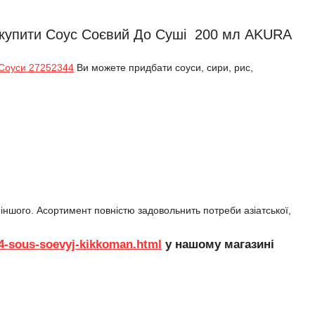
о купити Соус Соєвий До Суші 200 мл AKURA
Соуси 27252344
Ви можете придбати соуси, сири, рис,
 іншого. Асортимент повністю задовольнить потреби азіатської,
24-sous-soevyj-kikkoman.html
у нашому магазині