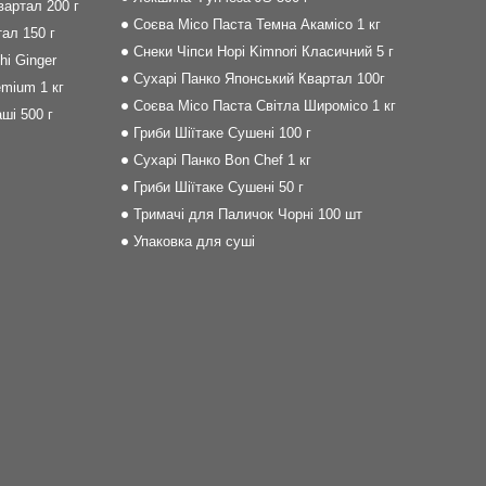
артал 200 г
Соєва Місо Паста Темна Акамісо 1 кг
ал 150 г
Снеки Чіпси Норі Kimnori Класичний 5 г
i Ginger
Сухарі Панко Японський Квартал 100г
mium 1 кг
Соєва Місо Паста Світла Широмісо 1 кг
ші 500 г
Гриби Шіїтаке Сушені 100 г
Сухарі Панко Bon Сhef 1 кг
Гриби Шіїтаке Сушені 50 г
Тримачі для Паличок Чорні 100 шт
Упаковка для суші
m