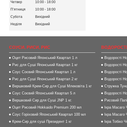
Четвер
10:00
18:00
Пʼятниця
10:00
18:00
Субота
Вихідний
Неділя
Вихідний
СОУСИ, РИСИ, РИС
ВОДОРОСТІ
Оцет Рисовий Японський Квартал 1 л
Водорості Но
Рис для Суші Японський Квартал 1 кг
Водорості Но
Соус Соєвий Японський Квартал 1 л
Водорості Но
Рис для Суші Японський Квартал 2 кг
Водорості Но
Вершковий Крем-Сир для Суші Млековіта 1 кг
Стружка Тунц
Соус Соєвий Японський Квартал 5 л
Водорості Но
Вершковий Сир для Суші JNP 1 кг.
Рисовий Папі
Оцет Рисовий Hokkaido Premium 200 мл
Ікра Масаго 
Соус Горіховий Японський Квартал 100 мл
Ікра Масаго 
Крем-Сир для суші Президент 1 кг
Ікра Тобіко 