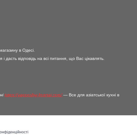
магазину в Одесі.
дасть відповідь на всі питання, що Вас цікавлять.
ині
https://yaponskiy-kvartal.com/
— Все для азіатської кухні в
конфіденційності