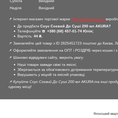
Субота
Вихідний
Неділя
Вихідний
📌 Інтернет-магазин торгової марки
Японський Квартал
виробля
Де придбати
Соус Соєвий До Суші 200 мл AKURA?
Телефонуйте ☎️
+380 (68) 457-01-74 Юлія;
Вартість:
44 ₴.
📌 Замовляйте цей товар з ID 2825451723 поштою до Києва, Льв
📌 Оформляйте замовлення на ОПТ і РОЗДРІБ через кошик і з В
📌 Шановні відвідувачі сайту, зверніть увагу:
Наші товари завжди свіжі та якісні;
Зберігаються за обов'язкового дотримання термпературн
Вирушають у міцній та якісній упаковці;
📌 Купуйте Соус Соєвий До Суші 200 мл AKURA та інші прод
одному місці!