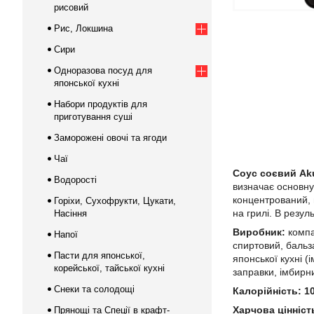
рисовий
Рис, Локшина
Сири
Одноразова посуд для
японської кухні
Набори продуктів для
приготування суші
Заморожені овочі та ягоди
Чаї
Соус соєвий Aku
Водорості
визначає основну 
концентрований, 
Горіхи, Сухофрукти, Цукати,
на грилі. В резул
Насіння
Виробник:
компа
Напої
спиртовий, бальза
Пасти для японської,
японської кухні (
корейської, тайської кухні
заправки, імбирн
Снеки та солодощі
Калорійність: 10
Харчова цінніст
Прянощі та Спеції в крафт-