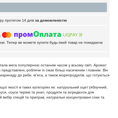
ру протягом 14 днів
за домовленістю
тежі. Тепер ви можете купити будь-який товар не покидаючи
стала мега популярною останнім часом у всьому світі. Аромат
и представлені, роблячи їх смак більш насиченим і повним. Він
маринаду до риби, м'яса, а також морепродуктів, що готуються
ої якості в таких категоріях як: натуральний оцет (яблучний,
уси, соуси теріякі та унагі, продукти та інгредієнти для
й вибір спецій та приправ, натуральні концентровані соки та