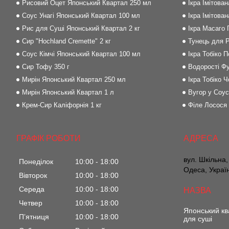
Рисовий Оцет Японський Квартал 250 мл
Ікра Імітова
Соус Унагі Японський Квартал 100 мл
Ікра Імітова
Рис для Суші Японський Квартал 2 кг
Ікра Масаго
Сир "Hochland Cremette" 2 кг
Тунець для Р
Соус Кімчі Японський Квартал 100 мл
Ікра Тобіко 
Сир Тофу 350 г
Водорості Фу
Мирін Японський Квартал 250 мл
Ікра Тобіко Ч
Мирін Японський Квартал 1 л
Вугор у Соус
Крем-Сир Каліфорнія 1 кг
Філе Лосося
ГРАФІК РОБОТИ
вул. Шкільна,
Понеділок
10:00
18:00
Одеса, Украї
Вівторок
10:00
18:00
Середа
10:00
18:00
Четвер
10:00
18:00
Японський кв
Пʼятниця
10:00
18:00
для суші