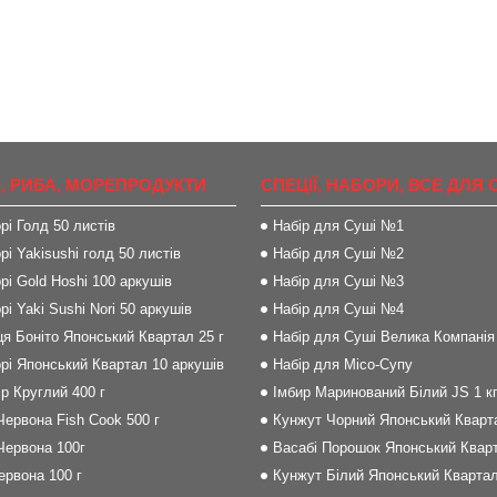
, РИБА, МОРЕПРОДУКТИ
СПЕЦІЇ, НАБОРИ, ВСЕ ДЛЯ 
рі Голд 50 листів
Набір для Суші №1
рі Yakisushi голд 50 листів
Набір для Суші №2
рі Gold Hoshi 100 аркушів
Набір для Суші №3
рі Yaki Sushi Nori 50 аркушів
Набір для Суші №4
я Боніто Японський Квартал 25 г
Набір для Суші Велика Компанія
рі Японський Квартал 10 аркушів
Набір для Місо-Супу
р Круглий 400 г
Імбир Маринований Білий JS 1 к
Червона Fish Cook 500 г
Кунжут Чорний Японський Кварта
Червона 100г
Васабі Порошок Японський Кварт
Червона 100 г
Кунжут Білий Японський Квартал