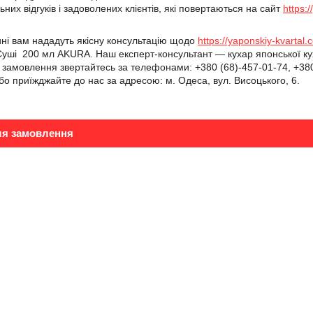
них відгуків і задоволених клієнтів, які повертаються на сайт
https:
ині вам нададуть якісну консультацію щодо
https://yaponskiy-kvarta
уші 200 мл AKURA. Наш експерт-консультант — кухар японської кух
амовлення звертайтесь за телефонами: +380 (68)-457-01-74, +380 
або приїжджайте до нас за адресою: м. Одеса, вул. Висоцького, 6.
ля замовлення