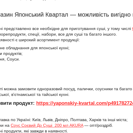
газин Японський Квартал — можливість вигідн
і представлено все необхідне для приготування суші, у тому числі
морепродукти, спеції, набори, все для суші та багато іншого.
аявності є широкий асортимент продукції:
ане обладнання для японської кухні;
и продуктів;
ння, Соуси.
йті можна замовити одноразовий посуд, палички, соусники та багато
ької, в'єтнамської та тайської кухні.
вити продукт:
https://yaponskiy-kvartal.com/p4917827
вка по Україні: Київ, Львів, Дніпро, Полтава, Харків та інші міста;
ни на
Соус Соєвий До Суші 200 мл AKURA
— опт/роздріб.
сні продукти, які завжди в наявності.