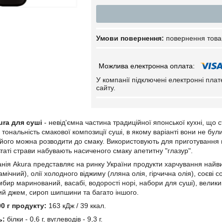
повернення това
У компанії підключені електронні пла
сайту.
ra для суші
- невід'ємна частина традиційної японської кухні, що 
тональність смакової композиції суші, в якому варіанті вони не бул
його можна розводити до смаку. Використовують для приготування 
ьтаті страви набувають насиченого смаку апетитну "глазур".
нія Akura представляє на ринку України продукти харчування найвищ
мічний), олії холодного віджиму (лляна олія, гірчична олія), соєві со
імбир маринований, васабі, водорості норі, набори для суші), велики
ий джем, сироп шипшини та багато іншого.
0 г продукту:
163 кДж / 39 ккал.
ь:
білки - 0,6 г, вуглеводів - 9,3 г.