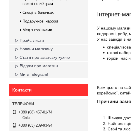
пакеті по 50 грам
Спеції в баночках
Інтернет-ма
Подарункові набори
У нашому магазин
Мед з горішками
водорості, рибу, 
У нас завжди в н
▷ Прайс-листи
спеціалізов
▷ Новини магазину
готові набор
▷ Статті про азіатську кухню
горіхи, насі
▷ Відгуки про магазин
▷ Ми в Telegram!
Крім цього на са
Контакти
корейської, китайс
Причини замо
+380 (68) 457-01-74
Швидка доста
Юлія
Найнижчі ці
+380 (63) 209-93-94
Свіжі та які