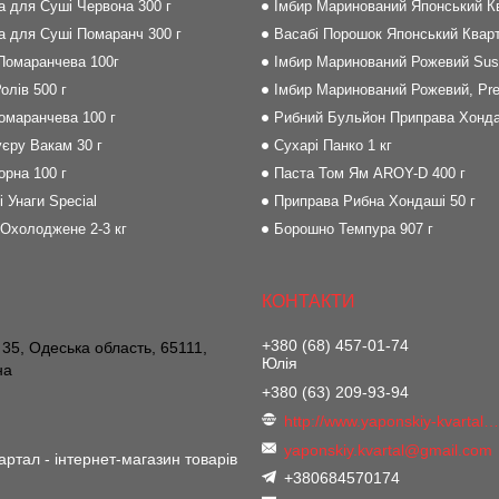
на для Суші Червона 300 г
Імбир Маринований Японський Кв
на для Суші Помаранч 300 г
Васабі Порошок Японський Кварт
 Помаранчева 100г
Імбир Маринований Рожевий Sush
олів 500 г
Імбир Маринований Рожевий, Pre
Помаранчева 100 г
Рибний Бульйон Приправа Хонда
єру Вакам 30 г
Сухарі Панко 1 кг
орна 100 г
Паста Том Ям AROY-D 400 г
і Унаги Special
Приправа Рибна Хондаші 50 г
 Охолоджене 2-3 кг
Борошно Темпура 907 г
+380 (68) 457-01-74
 35, Одеська область, 65111,
Юлія
на
+380 (63) 209-93-94
http://www.yaponskiy-kvartal.co
yaponskiy.kvartal@gmail.com
артал - інтернет-магазин товарів
+380684570174