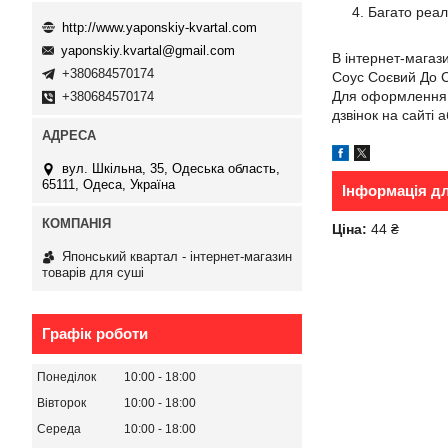
Багато реаль
http://www.yaponskiy-kvartal.com
yaponskiy.kvartal@gmail.com
В інтернет-магаз
+380684570174
Соус Соєвий До С
Для оформлення з
+380684570174
дзвінок на сайті 
вул. Шкільна, 35, Одеська область,
65111, Одеса, Україна
Інформація д
Ціна:
44 ₴
Японський квартал - інтернет-магазин
товарів для суші
Графік роботи
Понеділок
10:00
18:00
Вівторок
10:00
18:00
Середа
10:00
18:00