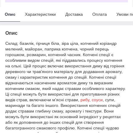
Опис
Характеристики
Доставка
Оплата
Умови п
Опис
Склад: базилік, гірчиця біла, зіра ціла, копчений коріандр
мелений, майоран, паприка копчена, чорний перець
горошком, розмарин, копчений часник. Копчені спеції є
особливим видом спецій, які піддавались процесу копчення
на ольхі. Цей процес включає використання диму від горіння
деревного чи трав'яного матеріалу для додавання аромату,
смаку і характеристик копчення до спецій. Копчені спеції
відзначаються насиченим ароматом диму та виразним
копченим смаком, який надає стравам особливого характеру.
Ці спеції можуть бути використані для приготування різних
видів страв, включаючи м'ясні страви,
рибу
,
соуси
, супи,
маринади та багато іншого. Використання копчених спецій
додає стравам глибину смаку, аромату і текстури. Вони
можуть бути використані як основний інгредієнт у рецептах
або як доповнення до інших спецій для створення
багатогранного смакового профілю. Копчені спеції чудово