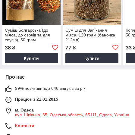
Суміш Болгарська (до
Суміш для Запікання
Копч
м'яса, до овочів та для
м'яса, 120 грам (баночка
50 г
соусів), 50 грам
212мл)
38
77
33
₴
₴
Купити
Купити
Про нас
99% позитивних з 646 відгуків за рік
Працює з 21.01.2015
м. Одеса
вул. Шкільна, 35, Одеська область, 65111, Одеса, Україна
Контакти