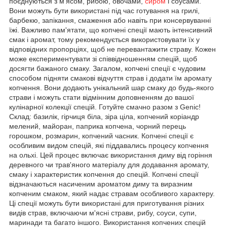
поєднуються з м'ясом, рибою, овочами,
сиром
і соусами.
Вони можуть бути використані під час готування на грилі,
барбекю, запікання, смаження або навіть при консервуванні
їжі. Важливо пам'ятати, що копчені спеції мають інтенсивний
смак і аромат, тому рекомендується використовувати їх у
відповідних пропорціях, щоб не перевантажити страву. Кожен
може експериментувати зі співвідношенням спецій, щоб
досягти бажаного смаку. Загалом, копчені спеції є чудовим
способом підняти смакові відчуття страв і додати їм аромату
копчення. Вони додають унікальний шар смаку до будь-якого
страви і можуть стати відмінним доповненням до вашої
кулінарної колекції спецій. Готуйте смачно разом з Genic!
Склад: базилік, гірчиця біла, зіра ціла, копчений коріандр
мелений, майоран, паприка копчена, чорний перець
горошком, розмарин, копчений часник. Копчені спеції є
особливим видом спецій, які піддавались процесу копчення
на ольхі. Цей процес включає використання диму від горіння
деревного чи трав'яного матеріалу для додавання аромату,
смаку і характеристик копчення до спецій. Копчені спеції
відзначаються насиченим ароматом диму та виразним
копченим смаком, який надає стравам особливого характеру.
Ці спеції можуть бути використані для приготування різних
видів страв, включаючи м'ясні страви, рибу, соуси, супи,
маринади та багато іншого. Використання копчених спецій