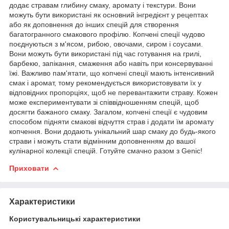
додає стравам глибину смаку, аромату і текстури. Вони
можуть бути використані як основний інгредієнт у рецептах
або як доповнення до інших спецій для створення
багатогранного смакового профілю. Копчені спеції чудово
поєднуються з м'ясом, рибою, овочами, сиром і соусами.
Вони можуть бути використані під час готування на грилі,
барбекю, запікання, смаження або навіть при консервуванні
їжі. Важливо пам'ятати, що копчені спеції мають інтенсивний
смак і аромат, тому рекомендується використовувати їх у
відповідних пропорціях, щоб не перевантажити страву. Кожен
може експериментувати зі співвідношенням спецій, щоб
досягти бажаного смаку. Загалом, копчені спеції є чудовим
способом підняти смакові відчуття страв і додати їм аромату
копчення. Вони додають унікальний шар смаку до будь-якого
страви і можуть стати відмінним доповненням до вашої
кулінарної колекції спецій. Готуйте смачно разом з Genic!
Приховати
Характеристики
Користувальницькі характеристики