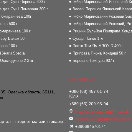
на для Суші Червона 300 г
Імбир Маринований Японський Кв
на для Суші Помаранч 300 г
Васабі Порошок Японський Кварт
 Помаранчева 100г
Імбир Маринований Рожевий Sush
олів 500 г
Імбир Маринований Рожевий, Pre
Помаранчева 100 г
Рибний Бульйон Приправа Хонда
єру Вакам 30 г
Сухарі Панко 1 кг
орна 100 г
Паста Том Ям AROY-D 400 г
і Унаги Special
Приправа Рибна Хондаші 50 г
 Охолоджене 2-3 кг
Борошно Темпура 907 г
+380 (68) 457-01-74
 35, Одеська область, 65111,
Юлія
на
+380 (63) 209-93-94
http://www.yaponskiy-kvartal.co
yaponskiy.kvartal@gmail.com
артал - інтернет-магазин товарів
+380684570174