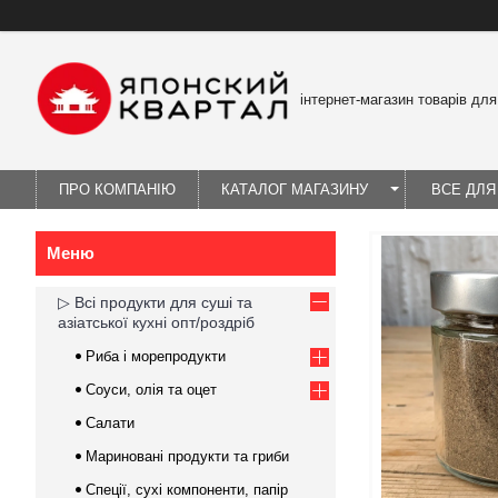
інтернет-магазин товарів для
ПРО КОМПАНІЮ
КАТАЛОГ МАГАЗИНУ
ВСЕ ДЛЯ
▷ Всі продукти для суші та
азіатської кухні опт/роздріб
Риба і морепродукти
Соуси, олія та оцет
Салати
Мариновані продукти та гриби
Спеції, сухі компоненти, папір