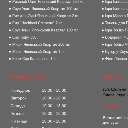
Рисовий Оцет Японський Квартал 250 мл
Ікра Імітова
Соус Унагі Японський Квартал 100 мл
Ікра Імітова
Рис для Суші Японський Квартал 2 кг
Ікра Масаго
Сир "Hochland Cremette" 2 кг
Тунець для Р
Соус Кімчі Японський Квартал 100 мл
Ікра Тобіко 
Сир Тофу 350 г
Водорості Фу
Мирін Японський Квартал 250 мл
Ікра Тобіко Ч
Мирін Японський Квартал 1 л
Вугор у Соус
Крем-Сир Каліфорнія 1 кг
Філе Лосося
ГРАФІК РОБОТИ
вул. Шкільна,
Понеділок
10:00
18:00
Одеса, Украї
Вівторок
10:00
18:00
Середа
10:00
18:00
Четвер
10:00
18:00
Японський кв
Пʼятниця
10:00
18:00
для суші