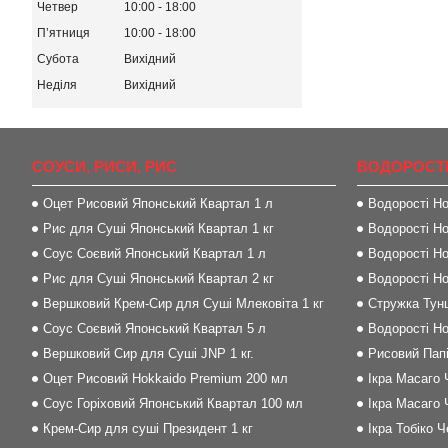
Четвер
10:00
18:00
Пʼятниця
10:00
18:00
Субота
Вихідний
Неділя
Вихідний
СОУСИ, РИСИ, РИС
ВОДОРОСТІ
Оцет Рисовий Японський Квартал 1 л
Водорості Но
Рис для Суші Японський Квартал 1 кг
Водорості Но
Соус Соєвий Японський Квартал 1 л
Водорості Но
Рис для Суші Японський Квартал 2 кг
Водорості Но
Вершковий Крем-Сир для Суші Млековіта 1 кг
Стружка Тунц
Соус Соєвий Японський Квартал 5 л
Водорості Но
Вершковий Сир для Суші JNP 1 кг.
Рисовий Папі
Оцет Рисовий Hokkaido Premium 200 мл
Ікра Масаго 
Соус Горіховий Японський Квартал 100 мл
Ікра Масаго 
Крем-Сир для суші Президент 1 кг
Ікра Тобіко 