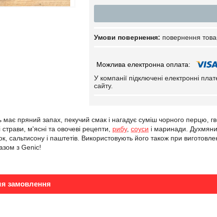
повернення това
У компанії підключені електронні пла
сайту.
 має пряний запах, пекучий смак і нагадує суміш чорного перцю, гв
і страви, м'ясні та овочеві рецепти,
рибу
,
соуси
і маринади. Духмяни
к, сальтисону і паштетів. Використовують його також при виготовленні
азом з Genic!
ля замовлення