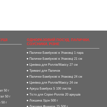
СУШІ
ОДНОРАЗОВИЙ ПОСУД, ПАЛИЧКИ,
СОУСНИКИ, РІЗНЕ
Палички Бамбукові в Упаковці 1 пара
Палички Бамбукові в Упаковці 21 см
Цинівка для Роллів/Макісу 27 см
Тримачі для Паличок
Палички Бамбукові в Упаковці 24 см
Цинівка для Роллів/Макісу 24 см
г
Аркуш Бамбука S 100 листів
л 50 г
Тісто для Спрінг-Роллів 20 аркушів
ал 50 г
Локшина Удон 500 г
 50 г
Локшина Фунчеза JS 500 г