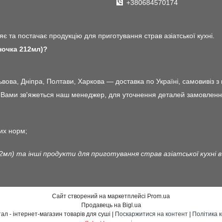
+380684570174
є та постачає продукцію для приготування страв азіатської кухні.
ночка 212мл)?
ова, Дніпра, Полтави, Харкова — доставка по Україні, самовивіз з 
ами зв'яжеться наш менеджер, для уточнення деталей замовлення і 
их норм;
2мл) та інші продукти для приготування страв азіатської кухні
Сайт створений на маркетплейсі
Prom.ua
Продавець на Bigl.ua
Японський квартал - інтернет-магазин товарів для суші |
Поскаржитися на контент
|
Політика 