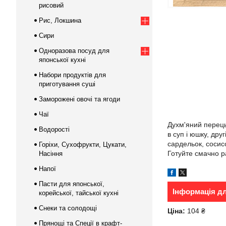
рисовий
Рис, Локшина
Сири
Одноразова посуд для
японської кухні
Набори продуктів для
приготування суші
Заморожені овочі та ягоди
Чаї
Духм'яний перець
Водорості
в суп і юшку, друг
сардельок, сосисо
Горіхи, Сухофрукти, Цукати,
Готуйте смачно р
Насіння
Напої
Пасти для японської,
Інформація д
корейської, тайської кухні
Снеки та солодощі
Ціна:
104 ₴
Прянощі та Спеції в крафт-