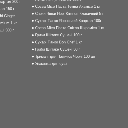
артал 200 г
Соєва Місо Паста Темна Акамісо 1 кг
ал 150 г
Снеки Чіпси Норі Kimnori Класичний 5 г
i Ginger
Сухарі Панко Японський Квартал 100г
mium 1 кг
Соєва Місо Паста Світла Широмісо 1 кг
ші 500 г
Гриби Шіїтаке Сушені 100 г
Сухарі Панко Bon Сhef 1 кг
Гриби Шіїтаке Сушені 50 г
Тримачі для Паличок Чорні 100 шт
Упаковка для суші
m