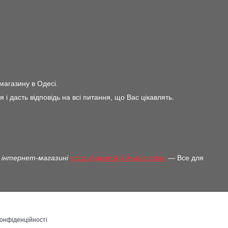
магазину в Одесі.
дасть відповідь на всі питання, що Вас цікавлять.
 в інтернет-магазині
https://yaponskiy-kvartal.com/
— Все для
конфіденційності