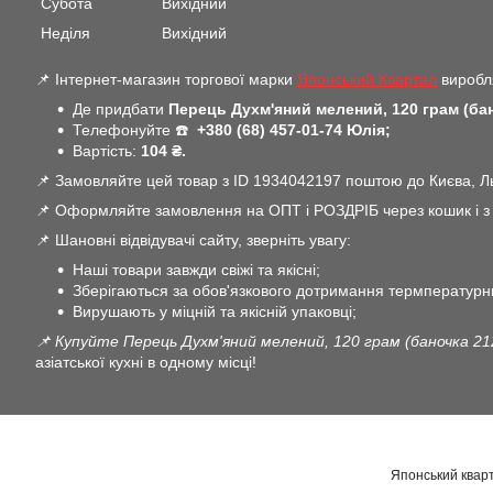
Субота
Вихідний
Неділя
Вихідний
📌 Інтернет-магазин торгової марки
Японський Квартал
виробля
Де придбати
Перець Духм'яний мелений, 120 грам (ба
Телефонуйте ☎️
+380 (68) 457-01-74 Юлія;
Вартість:
104 ₴.
📌 Замовляйте цей товар з ID 1934042197 поштою до Києва, Льв
📌 Оформляйте замовлення на ОПТ і РОЗДРІБ через кошик і з В
📌 Шановні відвідувачі сайту, зверніть увагу:
Наші товари завжди свіжі та якісні;
Зберігаються за обов'язкового дотримання термпературн
Вирушають у міцній та якісній упаковці;
📌 Купуйте Перець Духм'яний мелений, 120 грам (баночка 21
азіатської кухні в одному місці!