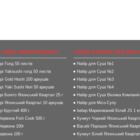
, РИБА, МОРЕПРОДУКТИ
СПЕЦІЇ, НАБОРИ, ВСЕ ДЛЯ 
рі Голд 50 листів
Набір для Суші №1
рі Yakisushi голд 50 листів
Набір для Суші №2
рі Gold Hoshi 100 аркушів
Набір для Суші №3
рі Yaki Sushi Nori 50 аркушів
Набір для Суші №4
я Боніто Японський Квартал 25 г
Набір для Суші Велика Компанія
рі Японський Квартал 10 аркушів
Набір для Місо-Супу
р Круглий 400 г
Імбир Маринований Білий JS 1 к
Червона Fish Cook 500 г
Кунжут Чорний Японський Кварта
Червона 100г
Васабі Порошок Японський Кварт
Червона 100 г
Кунжут Білий Японський Квартал