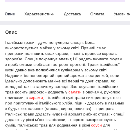
Опис
Характеристики
Доставка
Оплата
Умови п
Опис
Італійські трави - дуже популярна спеція. Вона
використовується майже у всьому світі. Пряний смак
приправи поліпшить смак страви, і навіть принесе користь
здоров'ю. Спеція покращує апетит, і її радять вживати людям
з проблемами в області гастроентерології. Трави італійської
кухні давно вже полюбилися кулінарам у всьому світі.
Надаючи їжі неповторний пряний аромат з остринкой, вони
ідеально доповнюють майже всі перші та другі страви, як
холодної так і в гарячому вигляді. Застосування італійських
трав досить широке: - додають у
салати
з овочами, руколою,
оливками, з
сирами
; - італійські сухі трави використовуються
при приготуванні італійського хліба, піци; - додають в лазанью
з будь-яких начинок (м'ясна, сирна, овочева); - приправа
італійські трави додасть чудовий аромат рибних страв; - спеції
додають у різні м'ясні запіканки; - широко використовують
суміш італійських трав для додавання в різні
соуси
для