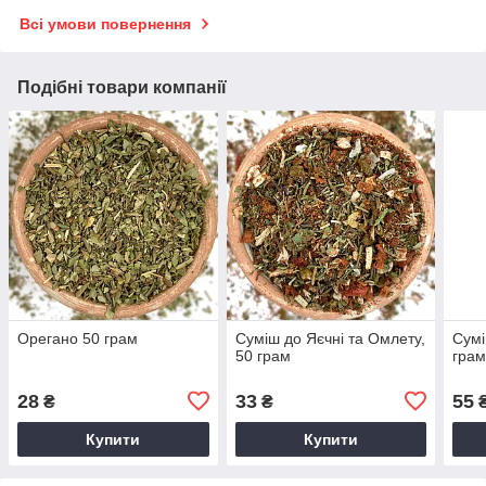
Всі умови повернення
Подібні товари компанії
Орегано 50 грам
Суміш до Яєчні та Омлету,
Сумі
50 грам
грам
28
33
55
₴
₴
Купити
Купити