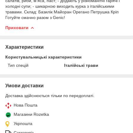
салатів, риби, м'яса, паст; - додають у різноманітні гарячі і
холодні супи; - шикарною виходить курка з італійськими
травами. Склад: Базилік Майоран Орегано Петрушка Кріп
Готуйте смачно разом з Genic!
Приховати
Характеристики
Користувальницькі характеристики
Тип спецій
Італійські трави
Умови доставки
Доставка здійснюється тільки по передоплаті.
Нова Пошта
Магазини Rozetka
Укрпошта
Самовивіз