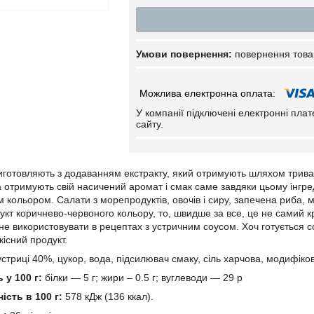
повернення това
У компанії підключені електронні пла
сайту.
иготовляють з додаванням екстракту, який отримують шляхом тривало
а отримують свій насичений аромат і смак саме завдяки цьому інгред
 кольором. Салати з морепродуктів, овочів і сиру, запечена риба, 
укт коричнево-червоного кольору, то, швидше за все, це не самий к
не використовувати в рецептах з устричним соусом. Хоч готується со
кісний продукт.
устриці 40%, цукор, вода, підсилювач смаку, сіль харчова, модифі
 у 100 г:
білки — 5 г; жири – 0.5 г; вуглеводи — 29 р
ість в 100 г:
578 кДж (136 ккал).