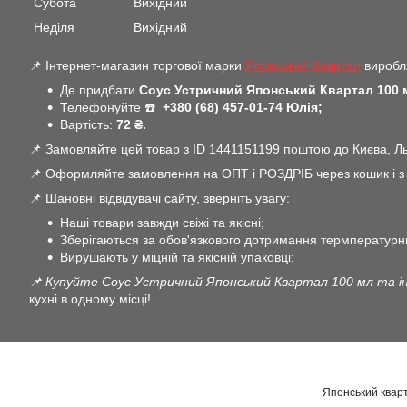
Субота
Вихідний
Неділя
Вихідний
📌 Інтернет-магазин торгової марки
Японський Квартал
виробля
Де придбати
Соус Устричний Японський Квартал 100 
Телефонуйте ☎️
+380 (68) 457-01-74 Юлія;
Вартість:
72 ₴.
📌 Замовляйте цей товар з ID 1441151199 поштою до Києва, Льв
📌 Оформляйте замовлення на ОПТ і РОЗДРІБ через кошик і з В
📌 Шановні відвідувачі сайту, зверніть увагу:
Наші товари завжди свіжі та якісні;
Зберігаються за обов'язкового дотримання термпературн
Вирушають у міцній та якісній упаковці;
📌 Купуйте Соус Устричний Японський Квартал 100 мл та ін
кухні в одному місці!