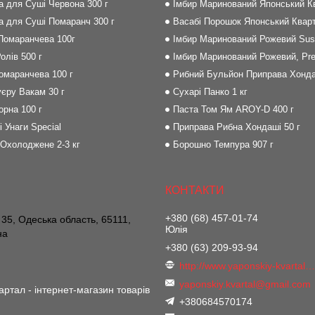
на для Суші Червона 300 г
Імбир Маринований Японський Кв
на для Суші Помаранч 300 г
Васабі Порошок Японський Кварт
 Помаранчева 100г
Імбир Маринований Рожевий Sush
олів 500 г
Імбир Маринований Рожевий, Pre
Помаранчева 100 г
Рибний Бульйон Приправа Хонда
єру Вакам 30 г
Сухарі Панко 1 кг
орна 100 г
Паста Том Ям AROY-D 400 г
і Унаги Special
Приправа Рибна Хондаші 50 г
 Охолоджене 2-3 кг
Борошно Темпура 907 г
+380 (68) 457-01-74
 35, Одеська область, 65111,
Юлія
на
+380 (63) 209-93-94
http://www.yaponskiy-kvartal.co
yaponskiy.kvartal@gmail.com
артал - інтернет-магазин товарів
+380684570174