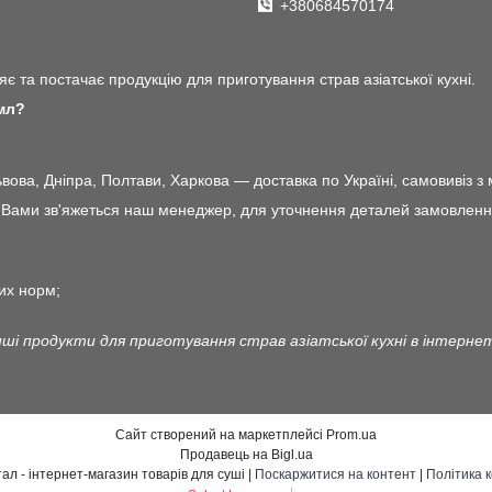
+380684570174
є та постачає продукцію для приготування страв азіатської кухні.
мл?
ова, Дніпра, Полтави, Харкова — доставка по Україні, самовивіз з 
ами зв'яжеться наш менеджер, для уточнення деталей замовлення і 
их норм;
ші продукти для приготування страв азіатської кухні в інтерне
Сайт створений на маркетплейсі
Prom.ua
Продавець на Bigl.ua
Японський квартал - інтернет-магазин товарів для суші |
Поскаржитися на контент
|
Політика 