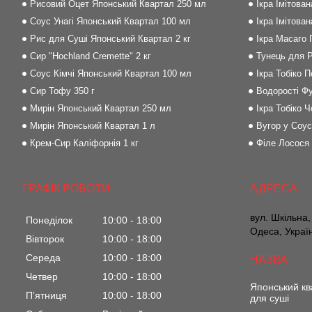
Рисовий Оцет Японський Квартал 250 мл
Ікра Імітова
Соус Унагі Японський Квартал 100 мл
Ікра Імітова
Рис для Суші Японський Квартал 2 кг
Ікра Масаго
Сир "Hochland Cremette" 2 кг
Тунець для Р
Соус Кімчі Японський Квартал 100 мл
Ікра Тобіко 
Сир Тофу 350 г
Водорості Фу
Мирін Японський Квартал 250 мл
Ікра Тобіко Ч
Мирін Японський Квартал 1 л
Вугор у Соус
Крем-Сир Каліфорнія 1 кг
Філе Лосося
ГРАФІК РОБОТИ
вул. Шкільна,
Понеділок
10:00
18:00
Одеса, Украї
Вівторок
10:00
18:00
Середа
10:00
18:00
Четвер
10:00
18:00
Японський кв
Пʼятниця
10:00
18:00
для суші