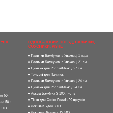
СУШІ
ОДНОРАЗОВИЙ ПОСУД, ПАЛИЧКИ,
СОУСНИКИ, РІЗНЕ
Палички Бамбукові в Упаковці 1 пара
Палички Бамбукові в Упаковці 21 см
Цинівка для Роллів/Макісу 27 см
Тримачі для Паличок
Палички Бамбукові в Упаковці 24 см
Цинівка для Роллів/Макісу 24 см
г
Аркуш Бамбука S 100 листів
л 50 г
Тісто для Спрінг-Роллів 20 аркушів
ал 50 г
Локшина Удон 500 г
 50 г
Локшина Фунчеза JS 500 г