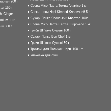
артал 200 г
Соєва Місо Паста Темна Акамісо 1 кг
ал 150 г
Снеки Чіпси Норі Kimnori Класичний 5 г
i Ginger
Сухарі Панко Японський Квартал 100г
mium 1 кг
Соєва Місо Паста Світла Широмісо 1 кг
ші 500 г
Гриби Шіїтаке Сушені 100 г
Сухарі Панко Bon Сhef 1 кг
Гриби Шіїтаке Сушені 50 г
Тримачі для Паличок Чорні 100 шт
Упаковка для суші
m