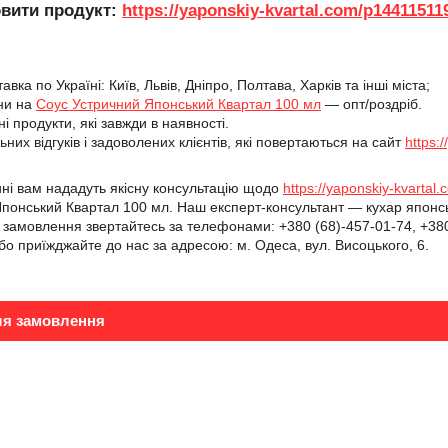
вити продукт:
https://yaponskiy-kvartal.com/p14411511
вка по Україні: Київ, Львів, Дніпро, Полтава, Харків та інші міста;
ни на
Соус Устричний Японський Квартал 100 мл
— опт/роздріб.
сні продукти, які завжди в наявності.
них відгуків і задоволених клієнтів, які повертаються на сайт
https:
ині вам нададуть якісну консультацію щодо
https://yaponskiy-kvarta
понський Квартал 100 мл. Наш експерт-консультант — кухар японськ
амовлення звертайтесь за телефонами: +380 (68)-457-01-74, +380 
або приїжджайте до нас за адресою: м. Одеса, вул. Висоцького, 6.
ля замовлення