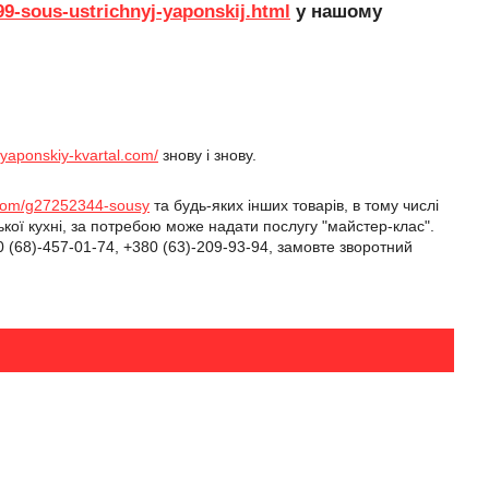
99-sous-ustrichnyj-yaponskij.html
у нашому
//yaponskiy-kvartal.com/
знову і знову.
l.com/g27252344-sousy
та будь-яких інших товарів, в тому числі
ої кухні, за потребою може надати послугу "майстер-клас".
(68)-457-01-74, +380 (63)-209-93-94, замовте зворотний