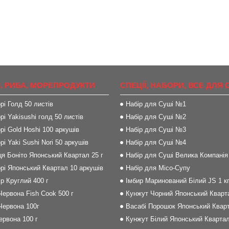
, РИБА, МОРЕПРОДУКТИ
СПЕЦІЇ, НАБОРИ, ВСЕ ДЛЯ 
рі Голд 50 листів
Набір для Суші №1
рі Yakisushi голд 50 листів
Набір для Суші №2
рі Gold Hoshi 100 аркушів
Набір для Суші №3
рі Yaki Sushi Nori 50 аркушів
Набір для Суші №4
я Боніто Японський Квартал 25 г
Набір для Суші Велика Компанія
рі Японський Квартал 10 аркушів
Набір для Місо-Супу
р Круглий 400 г
Імбир Маринований Білий JS 1 к
Червона Fish Cook 500 г
Кунжут Чорний Японський Кварта
Червона 100г
Васабі Порошок Японський Кварт
Червона 100 г
Кунжут Білий Японський Квартал