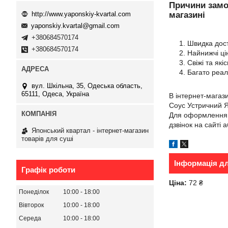
Причини замо
http://www.yaponskiy-kvartal.com
магазині
yaponskiy.kvartal@gmail.com
+380684570174
Швидка доста
+380684570174
Найнижчі ці
Свіжі та які
Багато реаль
вул. Шкільна, 35, Одеська область,
65111, Одеса, Україна
В інтернет-магаз
Соус Устричний Я
Для оформлення з
дзвінок на сайті 
Японський квартал - інтернет-магазин
товарів для суші
Інформація д
Графік роботи
Ціна:
72 ₴
Понеділок
10:00
18:00
Вівторок
10:00
18:00
Середа
10:00
18:00