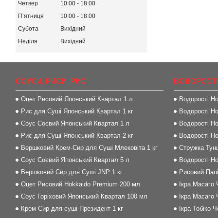
Четвер
10:00
18:00
Пʼятниця
10:00
18:00
Субота
Вихідний
Неділя
Вихідний
СОУСИ, РИСИ, РИС
ВОДОРОСТІ
Оцет Рисовий Японський Квартал 1 л
Водорості Но
Рис для Суші Японський Квартал 1 кг
Водорості Но
Соус Соєвий Японський Квартал 1 л
Водорості Но
Рис для Суші Японський Квартал 2 кг
Водорості Но
Вершковий Крем-Сир для Суші Млековіта 1 кг
Стружка Тунц
Соус Соєвий Японський Квартал 5 л
Водорості Но
Вершковий Сир для Суші JNP 1 кг.
Рисовий Папі
Оцет Рисовий Hokkaido Premium 200 мл
Ікра Масаго 
Соус Горіховий Японський Квартал 100 мл
Ікра Масаго 
Крем-Сир для суші Президент 1 кг
Ікра Тобіко 