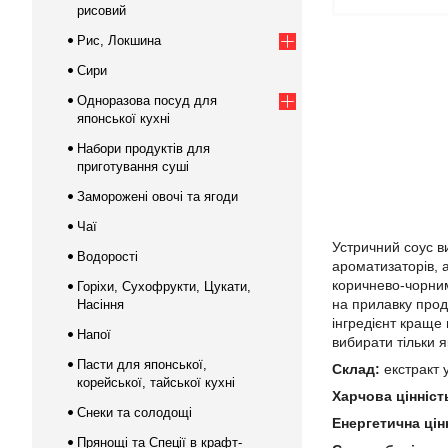
рисовий
Рис, Локшина
Сири
Одноразова посуд для
японської кухні
Набори продуктів для
приготування суші
Заморожені овочі та ягоди
Чаї
Устричний соус в
Водорості
ароматизаторів, 
коричнево-чорним
Горіхи, Сухофрукти, Цукати,
на прилавку прод
Насіння
інгредієнт краще 
Напої
вибирати тільки я
Пасти для японської,
Склад:
екстракт 
корейської, тайської кухні
Харчова цінність
Снеки та солодощі
Енергетична цінн
Прянощі та Спеції в крафт-