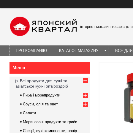
інтернет-магазин товарів для
ПРО КОМПАНІЮ
КАТАЛОГ МАГАЗИНУ
ВСЕ ДЛЯ
▷ Всі продукти для суші та
азіатської кухні опт/роздріб
Риба і морепродукти
Соуси, олія та оцет
Салати
Мариновані продукти та гриби
Спеції, сухі компоненти, папір