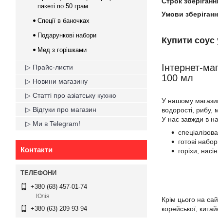
Строк зберіганн
пакеті по 50 грам
Умови зберіганн
Спеції в баночках
Подарункові набори
Купити соус 
Мед з горішками
Інтернет-ма
▷ Прайс-листи
100 мл
▷ Новини магазину
▷ Статті про азіатську кухню
У нашому магазин
▷ Відгуки про магазин
водорості, рибу, 
У нас завжди в н
▷ Ми в Telegram!
спеціалізов
готові набор
Контакти
горіхи, насі
+380 (68) 457-01-74
Юлія
Крім цього на са
корейської, китайс
+380 (63) 209-93-94