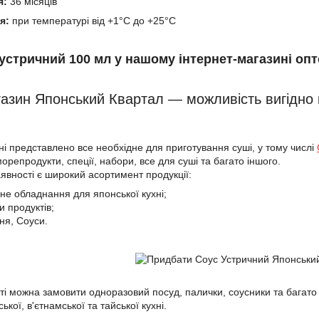
я:
36 місяців
я:
при температурі від +1°C до +25°C
устричний 100 мл у нашому інтернет-магазині опто
газин Японський Квартал — можливість вигідно
і представлено все необхідне для приготування суші, у тому числі
морепродукти, спеції, набори, все для суші та багато іншого.
аявності є широкий асортимент продукції:
ане обладнання для японської кухні;
и продуктів;
ння, Соуси.
йті можна замовити одноразовий посуд, палички, соусники та багато
ької, в'єтнамської та тайської кухні.