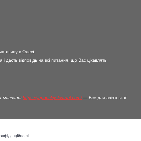
магазину в Одесі.
дасть відповідь на всі питання, що Вас цікавлять.
т-магазині
https://yaponskiy-kvartal.com/
— Все для азіатської
конфіденційності