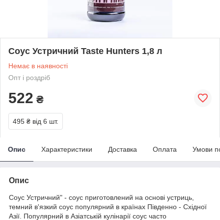
Соус Устричний Taste Hunters 1,8 л
Немає в наявності
Опт і роздріб
522
₴
495 ₴
від 6 шт.
Опис
Характеристики
Доставка
Оплата
Умови п
Опис
Соус Устричний" - соус приготовлений на основі устриць,
темний в'язкий соус популярний в країнах Південно - Східної
Азії. Популярний в Азіатській кулінарії соус часто