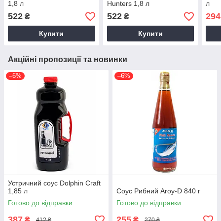
1,8 л
Hunters 1,8 л
л
522
522
294
₴
₴
Купити
Купити
Акційні пропозиції та новинки
–6%
–6%
Устричний соус Dolphin Craft
1,85 л
Соус Рибний Aroy-D 840 г
Готово до відправки
Готово до відправки
387
255
₴
₴
412 ₴
270 ₴