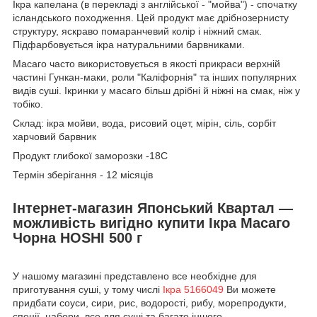
Ікра капелана (в перекладі з англійської - "мойва") - спочатку
ісландського походження. Цей продукт має дрібнозернисту
структуру, яскраво помаранчевий колір і ніжний смак.
Підфарбовується ікра натуральними барвниками.
Масаго часто використовується в якості прикраси верхній
частині Гункан-маки, роли "Каліфорнія" та інших популярних
видів суші. Ікринки у масаго більш дрібні й ніжні на смак, ніж у
тобіко.
Склад: ікра мойви, вода, рисовий оцет, мірін, сіль, сорбіт
харчовий барвник
Продукт глибокої заморозки -18С
Термін зберігання - 12 місяців
Інтернет-магазин Японський Квартал —
можливість вигідно купити Ікра Масаго
Чорна HOSHI 500 г
У нашому магазині представлено все необхідне для
приготування суші, у тому числі
Ікра 5166049
Ви можете
придбати соуси, сири, рис, водорості, рибу, морепродукти,
спеції, набори, все для суші та багато іншого.