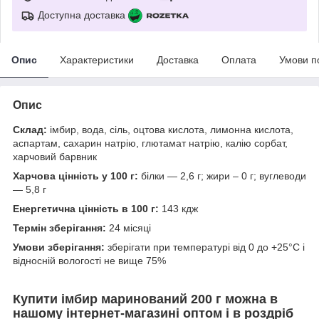
Доступна доставка
Опис
Характеристики
Доставка
Оплата
Умови п
Опис
Склад:
імбир, вода, сіль, оцтова кислота, лимонна кислота,
аспартам, сахарин натрію, глютамат натрію, калію сорбат,
харчовий барвник
Харчова цінність у 100 г:
білки — 2,6 г; жири – 0 г; вуглеводи
— 5,8 г
Енергетична цінність в 100 г:
143 кдж
Термін зберігання:
24 місяці
Умови зберігання:
зберігати при температурі від 0 до +25°С і
відносній вологості не вище 75%
Купити імбир маринований 200 г можна в
нашому інтернет-магазині оптом і в роздріб