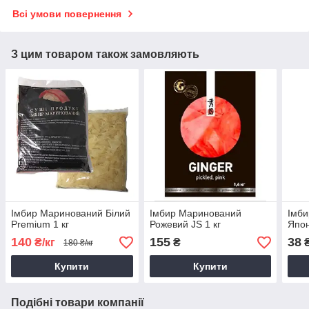
Всі умови повернення
З цим товаром також замовляють
Імбир Маринований Білий
Імбир Маринований
Імб
Premium 1 кг
Рожевий JS 1 кг
Япон
140
155
38
₴/кг
₴
180 ₴/кг
Купити
Купити
Подібні товари компанії