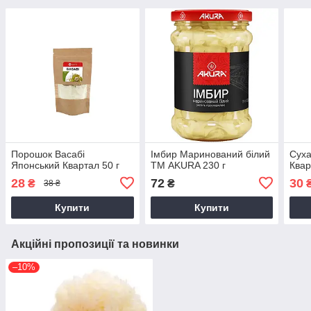
Порошок Васабі
Імбир Маринований білий
Суха
Японський Квартал 50 г
ТМ AKURA 230 г
Квар
28
72
30
₴
₴
38 ₴
Купити
Купити
Акційні пропозиції та новинки
–10%