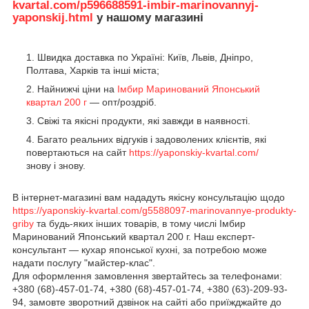
kvartal.com/p596688591-imbir-marinovannyj-
yaponskij.html
у нашому магазині
Швидка доставка по Україні: Київ, Львів, Дніпро,
Полтава, Харків та інші міста;
Найнижчі ціни на
Імбир Маринований Японський
квартал 200 г
— опт/роздріб.
Свіжі та якісні продукти, які завжди в наявності.
Багато реальних відгуків і задоволених клієнтів, які
повертаються на сайт
https://yaponskiy-kvartal.com/
знову і знову.
В інтернет-магазині вам нададуть якісну консультацію щодо
https://yaponskiy-kvartal.com/g5588097-marinovannye-produkty-
griby
та будь-яких інших товарів, в тому числі Імбир
Маринований Японський квартал 200 г. Наш експерт-
консультант — кухар японської кухні, за потребою може
надати послугу "майстер-клас".
Для оформлення замовлення звертайтесь за телефонами:
+380 (68)-457-01-74, +380 (68)-457-01-74, +380 (63)-209-93-
94, замовте зворотний дзвінок на сайті або приїжджайте до