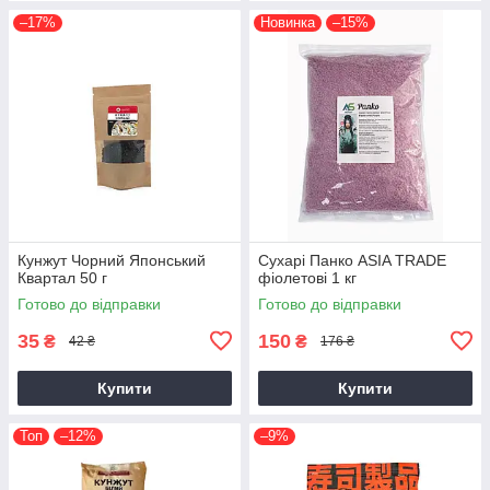
–17%
Новинка
–15%
Кунжут Чорний Японський
Сухарі Панко ASIA TRADE
Квартал 50 г
фіолетові 1 кг
Готово до відправки
Готово до відправки
35
150
₴
₴
42 ₴
176 ₴
Купити
Купити
Топ
–12%
–9%