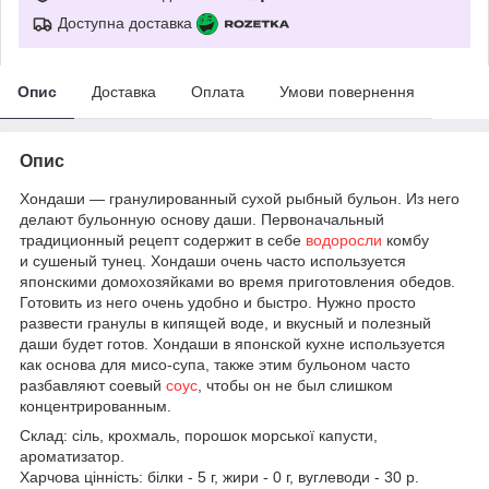
Доступна доставка
Опис
Доставка
Оплата
Умови повернення
Опис
Хондаши — гранулированный сухой рыбный бульон. Из него
делают бульонную основу даши. Первоначальный
традиционный рецепт содержит в себе
водоросли
комбу
и сушеный тунец. Хондаши очень часто используется
японскими домохозяйками во время приготовления обедов.
Готовить из него очень удобно и быстро. Нужно просто
развести гранулы в кипящей воде, и вкусный и полезный
даши будет готов. Хондаши в японской кухне используется
как основа для мисо-супа, также этим бульоном часто
разбавляют соевый
соус
, чтобы он не был слишком
концентрированным.
Склад: сіль, крохмаль, порошок морської капусти,
ароматизатор.
Харчова цінність: білки - 5 г, жири - 0 г, вуглеводи - 30 р.