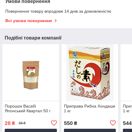
Умови повернення
Повернення товару впродовж 14 днів за домовленістю
Всі умови повернення
Подібні товари компанії
Порошок Васабі
Приправа Рибна Хондаши
При
Японський Квартал 50 г
1 кг
1 кг
28
550
544
₴
₴
38 ₴