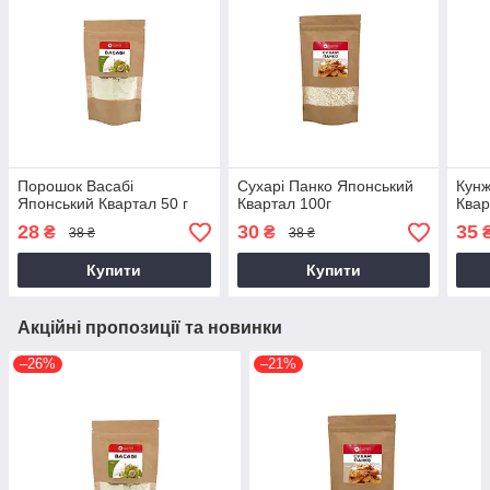
Порошок Васабі
Сухарі Панко Японський
Кунж
Японський Квартал 50 г
Квартал 100г
Квар
28
30
35
₴
₴
38 ₴
38 ₴
Купити
Купити
Акційні пропозиції та новинки
–26%
–21%