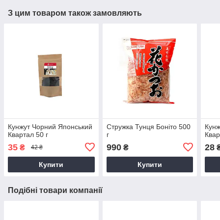
З цим товаром також замовляють
Кунжут Чорний Японський
Стружка Тунця Боніто 500
Кунж
Квартал 50 г
г
Квар
35
990
28
₴
₴
42 ₴
Купити
Купити
Подібні товари компанії