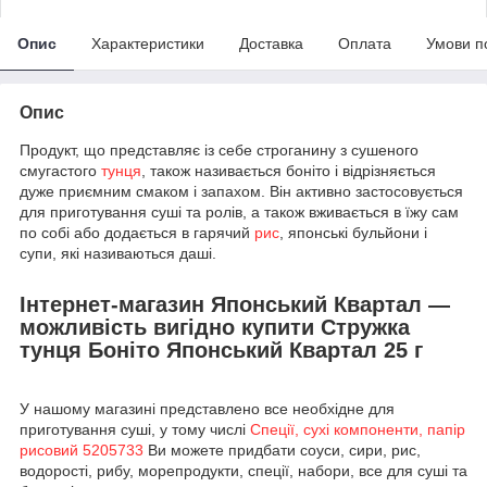
Опис
Характеристики
Доставка
Оплата
Умови п
Опис
Продукт, що представляє із себе строганину з сушеного
смугастого
тунця
, також називається боніто і відрізняється
дуже приємним смаком і запахом. Він активно застосовується
для приготування суші та ролів, а також вживається в їжу сам
по собі або додається в гарячий
рис
, японські бульйони і
супи, які називаються даші.
Інтернет-магазин Японський Квартал —
можливість вигідно купити Стружка
тунця Боніто Японський Квартал 25 г
У нашому магазині представлено все необхідне для
приготування суші, у тому числі
Спеції, сухі компоненти, папір
рисовий 5205733
Ви можете придбати соуси, сири, рис,
водорості, рибу, морепродукти, спеції, набори, все для суші та