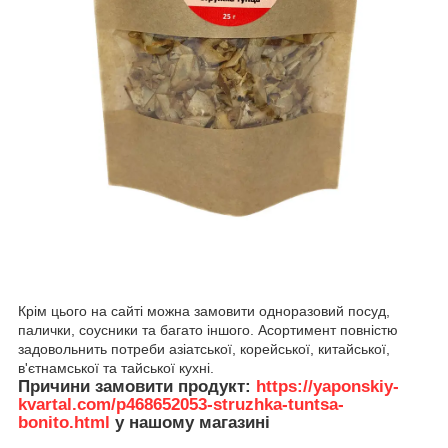
Крім цього на сайті можна замовити одноразовий посуд,
палички, соусники та багато іншого. Асортимент повністю
задовольнить потреби азіатської, корейської, китайської,
в'єтнамської та тайської кухні.
Причини замовити продукт:
https://yaponskiy-
kvartal.com/p468652053-struzhka-tuntsa-
bonito.html
у нашому магазині