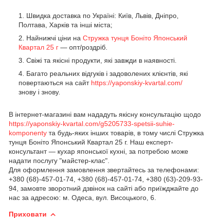
Швидка доставка по Україні: Київ, Львів, Дніпро,
Полтава, Харків та інші міста;
Найнижчі ціни на
Стружка тунця Боніто Японський
Квартал 25 г
— опт/роздріб.
Свіжі та якісні продукти, які завжди в наявності.
Багато реальних відгуків і задоволених клієнтів, які
повертаються на сайт
https://yaponskiy-kvartal.com/
знову і знову.
В інтернет-магазині вам нададуть якісну консультацію щодо
https://yaponskiy-kvartal.com/g5205733-spetsii-suhie-
komponenty
та будь-яких інших товарів, в тому числі Стружка
тунця Боніто Японський Квартал 25 г. Наш експерт-
консультант — кухар японської кухні, за потребою може
надати послугу "майстер-клас".
Для оформлення замовлення звертайтесь за телефонами:
+380 (68)-457-01-74, +380 (68)-457-01-74, +380 (63)-209-93-
94, замовте зворотний дзвінок на сайті або приїжджайте до
нас за адресою: м. Одеса, вул. Висоцького, 6.
Приховати