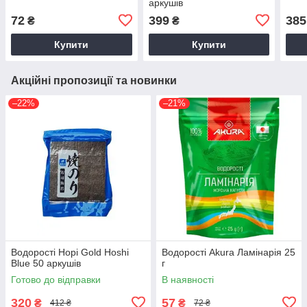
аркушів
72
399
385
₴
₴
Купити
Купити
Акційні пропозиції та новинки
–22%
–21%
Водорості Норі Gold Hoshi
Водорості Akura Ламінарія 25
Blue 50 аркушів
г
Готово до відправки
В наявності
320
57
₴
₴
412 ₴
72 ₴