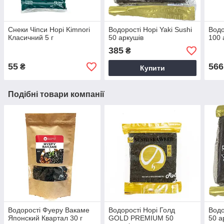
Снеки Чіпси Норі Kimnori
Водорості Норі Yaki Sushi
Водо
Класичний 5 г
50 аркушів
100 
385
₴
55
566
₴
Купити
Подібні товари компанії
Водорості Фуеру Вакаме
Водорості Норі Голд
Водо
Японский Квартал 30 г
GOLD PREMIUM 50
50 а