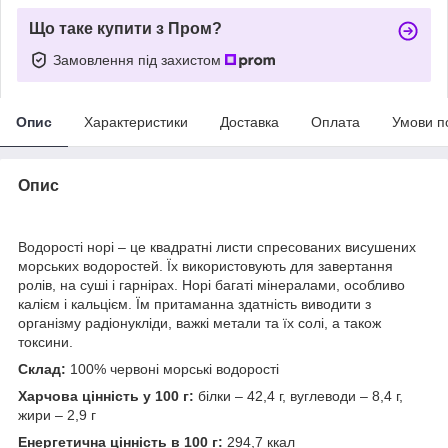
Що таке купити з Пром?
Замовлення під захистом
Опис
Характеристики
Доставка
Оплата
Умови п
Опис
Водорості норі – це квадратні листи спресованих висушених
морських водоростей. Їх використовують для завертання
ролів, на суші і гарнірах. Норі багаті мінералами, особливо
калієм і кальцієм. Їм притаманна здатність виводити з
організму радіонукліди, важкі метали та їх солі, а також
токсини.
Склад:
100% червоні морські водорості
Харчова цінність у 100 г:
білки – 42,4 г, вуглеводи – 8,4 г,
жири – 2,9 г
Енергетична цінність в 100 г:
294,7 ккал