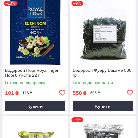
–13%
–9%
Водорості Норі Royal Tiger
Водорості Фуеру Вакаме 500
Норі 8 листів 22 г
гр
Готово до відправки
Готово до відправки
101
550
₴
₴
116 ₴
605 ₴
Купити
Купити
–6%