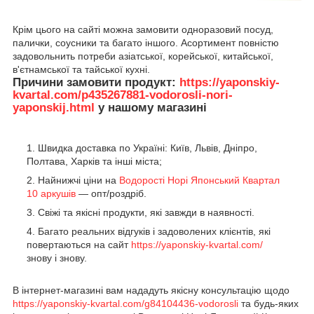
Крім цього на сайті можна замовити одноразовий посуд,
палички, соусники та багато іншого. Асортимент повністю
задовольнить потреби азіатської, корейської, китайської,
в'єтнамської та тайської кухні.
Причини замовити продукт:
https://yaponskiy-
kvartal.com/p435267881-vodorosli-nori-
yaponskij.html
у нашому магазині
Швидка доставка по Україні: Київ, Львів, Дніпро,
Полтава, Харків та інші міста;
Найнижчі ціни на
Водорості Норі Японський Квартал
10 аркушів
— опт/роздріб.
Свіжі та якісні продукти, які завжди в наявності.
Багато реальних відгуків і задоволених клієнтів, які
повертаються на сайт
https://yaponskiy-kvartal.com/
знову і знову.
В інтернет-магазині вам нададуть якісну консультацію щодо
https://yaponskiy-kvartal.com/g84104436-vodorosli
та будь-яких