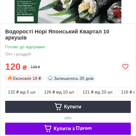
Водорості Норі Японський Квартал 10
аркушів
Готово до відправки
Опт і роздріб
120
₴
138 ₴
Економія
18 ₴
Залишилось
30 днів
132 ₴
від 5 шт.
126 ₴
від 10 шт.
121 ₴
від 20 шт.
116 ₴
в
Купити
або
Купити з