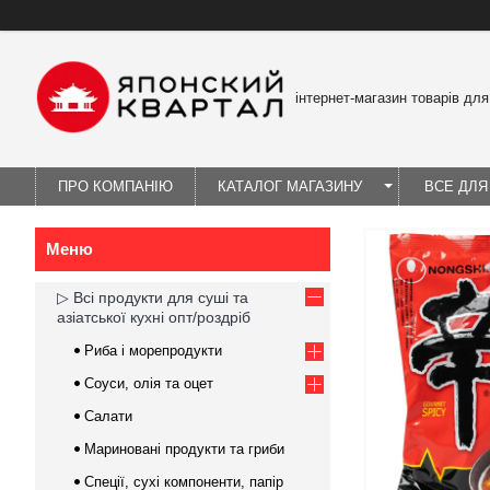
інтернет-магазин товарів для
ПРО КОМПАНІЮ
КАТАЛОГ МАГАЗИНУ
ВСЕ ДЛЯ
▷ Всі продукти для суші та
азіатської кухні опт/роздріб
Риба і морепродукти
Соуси, олія та оцет
Салати
Мариновані продукти та гриби
Спеції, сухі компоненти, папір