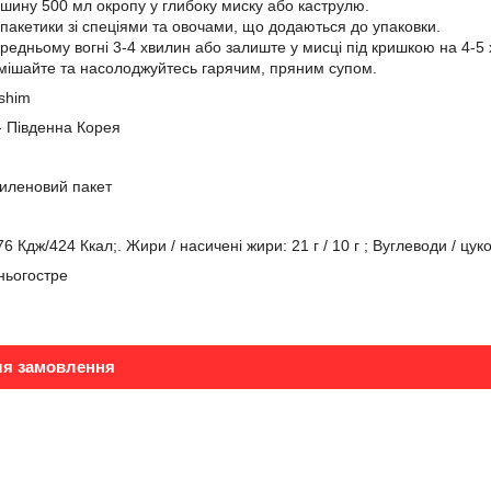
шину 500 мл окропу у глибоку миску або каструлю.
 пакетики зі спеціями та овочами, що додаються до упаковки.
ередньому вогні 3-4 хвилин або залиште у мисці під кришкою на 4-5
мішайте та насолоджуйтесь гарячим, пряним супом.
shim
- Південна Корея
тиленовий пакет
Кдж/424 Ккал;. Жири / насичені жири: 21 г / 10 г ; Вуглеводи / цукор: 51
дньогостре
ля замовлення