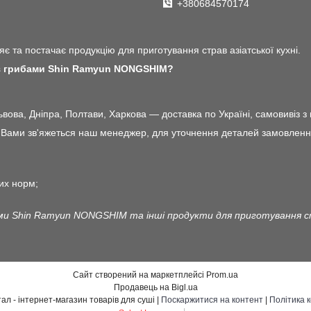
+380684570174
є та постачає продукцію для приготування страв азіатської кухні.
з грибами Shin Ramyun NONGSHIM?
ова, Дніпра, Полтави, Харкова — доставка по Україні, самовивіз з 
ами зв'яжеться наш менеджер, для уточнення деталей замовлення і 
их норм;
и Shin Ramyun NONGSHIM та інші продукти для приготування стр
Сайт створений на маркетплейсі
Prom.ua
Продавець на Bigl.ua
Японський квартал - інтернет-магазин товарів для суші |
Поскаржитися на контент
|
Політика 