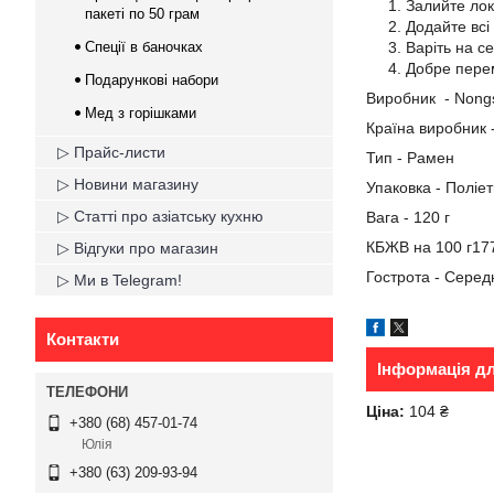
Залийте лок
пакеті по 50 грам
Додайте всі
Спеції в баночках
Варіть на с
Добре пере
Подарункові набори
Виробник - Nong
Мед з горішками
Країна виробник 
▷ Прайс-листи
Тип - Рамен
▷ Новини магазину
Упаковка - Поліе
▷ Статті про азіатську кухню
Вага - 120 г
КБЖВ на 100 г1776 
▷ Відгуки про магазин
Гострота - Сере
▷ Ми в Telegram!
Контакти
Інформація д
Ціна:
104 ₴
+380 (68) 457-01-74
Юлія
+380 (63) 209-93-94