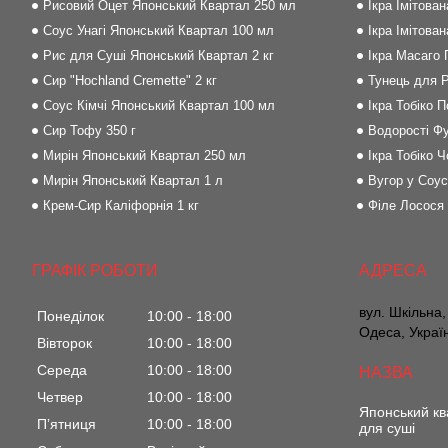
Рисовий Оцет Японський Квартал 250 мл
Ікра Імітова
Соус Унагі Японський Квартал 100 мл
Ікра Імітова
Рис для Суші Японський Квартал 2 кг
Ікра Масаго
Сир "Hochland Cremette" 2 кг
Тунець для Р
Соус Кімчі Японський Квартал 100 мл
Ікра Тобіко 
Сир Тофу 350 г
Водорості Фу
Мирін Японський Квартал 250 мл
Ікра Тобіко Ч
Мирін Японський Квартал 1 л
Вугор у Соус
Крем-Сир Каліфорнія 1 кг
Філе Лосося
ГРАФІК РОБОТИ
вул. Шкільна,
Понеділок
10:00
18:00
Одеса, Украї
Вівторок
10:00
18:00
Середа
10:00
18:00
Четвер
10:00
18:00
Японський кв
Пʼятниця
10:00
18:00
для суші