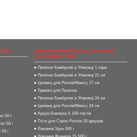
СУШІ
ОДНОРАЗОВИЙ ПОСУД, ПАЛИЧКИ,
СОУСНИКИ, РІЗНЕ
Палички Бамбукові в Упаковці 1 пара
Палички Бамбукові в Упаковці 21 см
Цинівка для Роллів/Макісу 27 см
Тримачі для Паличок
Палички Бамбукові в Упаковці 24 см
Цинівка для Роллів/Макісу 24 см
г
Аркуш Бамбука S 100 листів
л 50 г
Тісто для Спрінг-Роллів 20 аркушів
ал 50 г
Локшина Удон 500 г
 50 г
Локшина Фунчеза JS 500 г