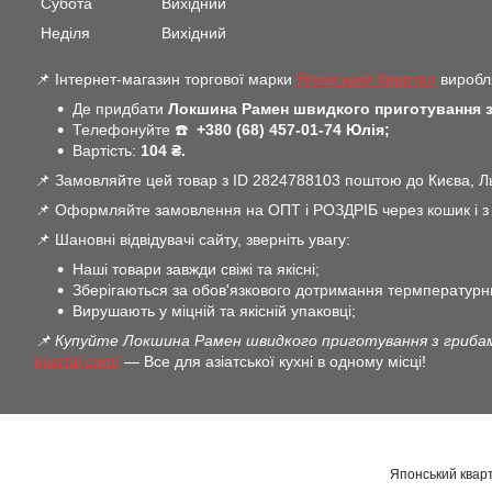
Субота
Вихідний
Неділя
Вихідний
📌 Інтернет-магазин торгової марки
Японський Квартал
виробля
Де придбати
Локшина Рамен швидкого приготування 
Телефонуйте ☎️
+380 (68) 457-01-74 Юлія;
Вартість:
104 ₴.
📌 Замовляйте цей товар з ID 2824788103 поштою до Києва, Льв
📌 Оформляйте замовлення на ОПТ і РОЗДРІБ через кошик і з В
📌 Шановні відвідувачі сайту, зверніть увагу:
Наші товари завжди свіжі та якісні;
Зберігаються за обов'язкового дотримання термпературн
Вирушають у міцній та якісній упаковці;
📌 Купуйте Локшина Рамен швидкого приготування з грибам
kvartal.com/
— Все для азіатської кухні в одному місці!