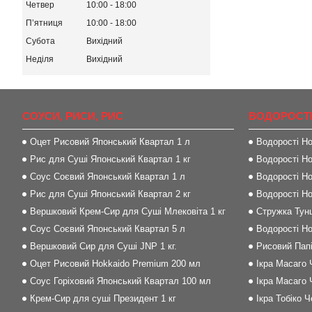
Четвер
10:00
18:00
Пʼятниця
10:00
18:00
Субота
Вихідний
Неділя
Вихідний
СОУСИ, РИСИ, РИС
ВОДОРОСТІ
Оцет Рисовий Японський Квартал 1 л
Водорості Но
Рис для Суші Японський Квартал 1 кг
Водорості Но
Соус Соєвий Японський Квартал 1 л
Водорості Но
Рис для Суші Японський Квартал 2 кг
Водорості Но
Вершковий Крем-Сир для Суші Млековіта 1 кг
Стружка Тунц
Соус Соєвий Японський Квартал 5 л
Водорості Но
Вершковий Сир для Суші JNP 1 кг.
Рисовий Папі
Оцет Рисовий Hokkaido Premium 200 мл
Ікра Масаго 
Соус Горіховий Японський Квартал 100 мл
Ікра Масаго 
Крем-Сир для суші Президент 1 кг
Ікра Тобіко 