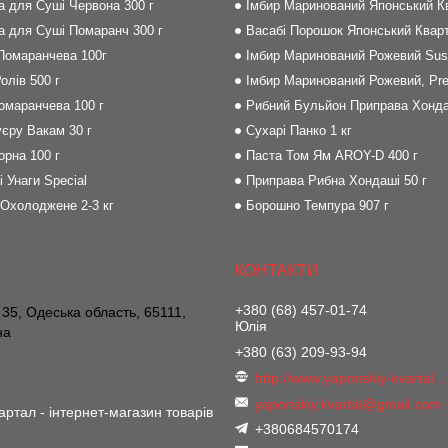
на для Суші Червона 300 г
Імбир Маринований Японський Кв
на для Суші Помаранч 300 г
Васабі Порошок Японський Кварт
 Помаранчева 100г
Імбир Маринований Рожевий Sush
олів 500 г
Імбир Маринований Рожевий, Pre
Помаранчева 100 г
Рибний Бульйон Приправа Хонда
єру Вакам 30 г
Сухарі Панко 1 кг
орна 100 г
Паста Том Ям AROY-D 400 г
і Унаги Special
Приправа Рибна Хондаші 50 г
 Охолоджене 2-3 кг
Борошно Темпура 907 г
+380 (68) 457-01-74
 35, Одеська область, 65111,
Юлія
на
+380 (63) 209-93-94
http://www.yaponskiy-kvartal.co
yaponskiy.kvartal@gmail.com
артал - інтернет-магазин товарів
+380684570174