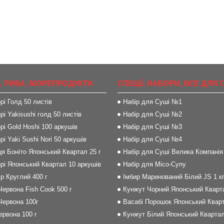
, РИБА, МОРЕПРОДУКТИ
СПЕЦІЇ, НАБОРИ, ВСЕ ДЛЯ 
рі Голд 50 листів
Набір для Суші №1
рі Yakisushi голд 50 листів
Набір для Суші №2
рі Gold Hoshi 100 аркушів
Набір для Суші №3
рі Yaki Sushi Nori 50 аркушів
Набір для Суші №4
я Боніто Японський Квартал 25 г
Набір для Суші Велика Компанія
рі Японський Квартал 10 аркушів
Набір для Місо-Супу
р Круглий 400 г
Імбир Маринований Білий JS 1 к
Червона Fish Cook 500 г
Кунжут Чорний Японський Кварта
Червона 100г
Васабі Порошок Японський Кварт
Червона 100 г
Кунжут Білий Японський Квартал