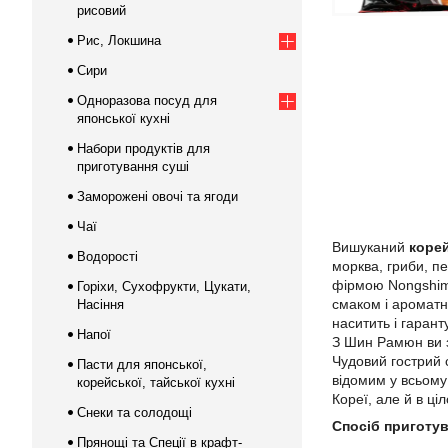
рисовий
Рис, Локшина
Сири
Одноразова посуд для
японської кухні
Набори продуктів для
приготування суші
Заморожені овочі та ягоди
Чаї
Вишуканий
коре
Водорості
морква, гриби, п
фірмою Nongshim,
Горіхи, Сухофрукти, Цукати,
смаком і ароматн
Насіння
наситить і гарант
Напої
З Шин Рамюн ви 
Чудовий гострий 
Пасти для японської,
відомим у всьому 
корейської, тайської кухні
Кореї, але й в ціл
Снеки та солодощі
Спосіб приготув
Прянощі та Спеції в крафт-