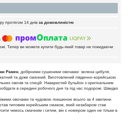
ру протягом 14 днів
за домовленістю
тежі. Тепер ви можете купити будь-який товар не покидаючи
ини Рамен
, добірними сушеними овочами: зелена цибуля,
оматний та дуже смачний. Виготовлений південно-корейською
льних овочів та спецій. Наваристий бульйон з оригінальним
бідати в середині робочого дня та під час подорожі. Швидко
іжими овочами та чудовою локшиною всього за 4 хвилини.
 став типовим корейським смаком, який незабаром став
усити чимось смачним і ситим, він є номером один не тільки в