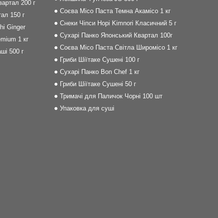
артал 200 г
Соєва Місо Паста Темна Акамісо 1 кг
ал 150 г
Снеки Чіпси Норі Kimnori Класичний 5 г
i Ginger
Сухарі Панко Японський Квартал 100г
mium 1 кг
Соєва Місо Паста Світла Широмісо 1 кг
ші 500 г
Гриби Шіїтаке Сушені 100 г
Сухарі Панко Bon Сhef 1 кг
Гриби Шіїтаке Сушені 50 г
Тримачі для Паличок Чорні 100 шт
Упаковка для суші
m