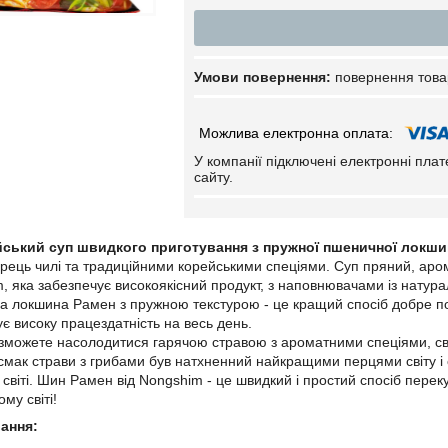
повернення това
У компанії підключені електронні пла
сайту.
йський суп швидкого приготування з пружної пшеничної локш
ерець чилі та традиційними корейськими спеціями. Суп пряний, ар
 яка забезпечує високоякісний продукт, з наповнювачами із натура
а локшина Рамен з пружною текстурою - це кращий спосіб добре поо
ує високу працездатність на весь день.
зможете насолодитися гарячою стравою з ароматними спеціями, св
смак страви з грибами був натхненний найкращими перцями світу і
світі. Шин Рамен від Nongshim - це швидкий і простий спосіб перек
ому світі!
ання: