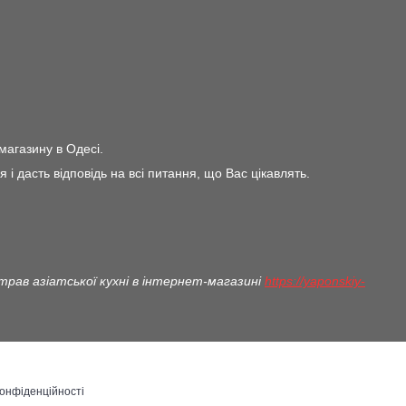
магазину в Одесі.
дасть відповідь на всі питання, що Вас цікавлять.
ав азіатської кухні в інтернет-магазині
https://yaponskiy-
конфіденційності