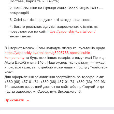
Полтава, Харків та інші міста;
Найнижчі ціни на Гірчиця Akura Васабі міцна 140 г —
опт/роздріб.
Свіжі та якісні продукти, які завжди в наявності.
Багато реальних відгуків і задоволених клієнтів, які
повертаються на сайт
https://yaponskiy-kvartal.com/
знову і знову.
В інтернет-магазині вам нададуть якісну консультацію щодо
https://yaponskiy-kvartal.com/g5205733-spetsii-suhie-
komponenty
та будь-яких інших товарів, в тому числі Гірчиця
Akura Васабі міцна 140 г. Наш експерт-консультант — кухар
японської кухні, за потребою може надати послугу "майстер-
клас".
Для оформлення замовлення звертайтесь за телефонами:
+380 (68)-457-01-74, +380 (68)-457-01-74, +380 (63)-209-93-
94, замовте зворотний дзвінок на сайті або приїжджайте до
нас за адресою: м. Одеса, вул. Висоцького, 6.
Приховати