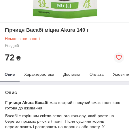
Гірчиця Васабі міцна Akura 140 г
Немає в наявності
Роздріб
72
₴
Опис
Характеристики
Доставка
Оплата
Умови п
Опис
Гірчиця Akura Васабі
має гострий і пекучий смак і повністю
готова до вживання.
Васабі є корінням світло-зеленого кольору, який росте на
берегах гірських річок в Японії. Після сушіння корінь
перемелюють і розтирають на порошок або пасту. У