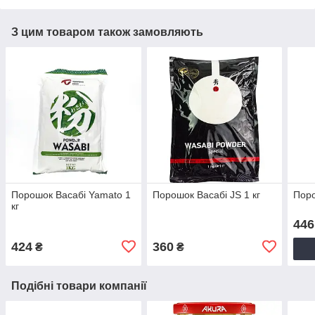
З цим товаром також замовляють
Порошок Васабі Yamato 1
Порошок Васабі JS 1 кг
Поро
кг
446
424
360
₴
₴
Подібні товари компанії