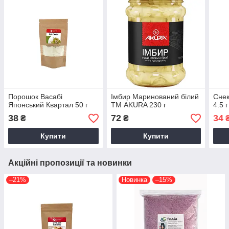
Порошок Васабі
Імбир Маринований білий
Снек
Японський Квартал 50 г
ТМ AKURA 230 г
4.5 г
38
72
34
₴
₴
Купити
Купити
Акційні пропозиції та новинки
–21%
Новинка
–15%