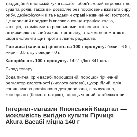
традиційній японській кухні васабі - обов'язковий інгредієнт до
суші та ролів, також він дозволяє без побоювань вживати сиру
рибу, дезінфікуючи її та надаючи страві незвичайної гостроти.
Це корисний продукт із високою концентрацією калію,
кальцію, вітамінами та речовинами, які посилюють
антиокислювальний захист організму, а також допомагають
шкірі виставити щит проти вільних радикалів.
Поживна (харчова) цінність на 100 г продукту:
білки - 6.9 г,
жири - 3.5 г, вуглеводи - 0 г.
Калорійність 100 г продукту:
1427 кДж / 341 ккал.
Склад товару:
Вода питна, хрін васабі порошковий, порошок гірчичний,
регулятор кислотності (кислота оцтова), цукор білий, олія
соняшникова рафінована дезодорована, сіль кухонна,
консервант (бензоат натрію), перець чорний, стабілізатори
Інтернет-магазин Японський Квартал —
можливість вигідно купити Гірчиця
Akura Васабі міцна 140 г