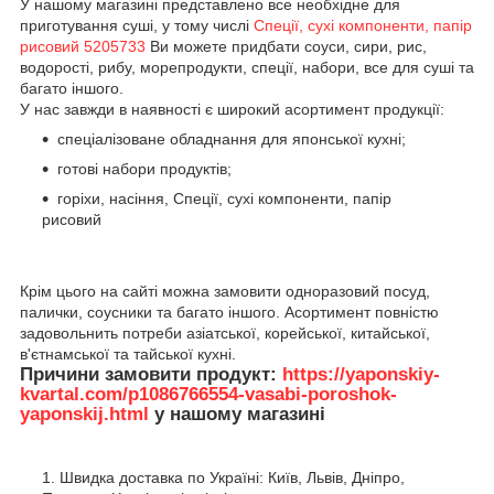
У нашому магазині представлено все необхідне для
приготування суші, у тому числі
Спеції, сухі компоненти, папір
рисовий 5205733
Ви можете придбати соуси, сири, рис,
водорості, рибу, морепродукти, спеції, набори, все для суші та
багато іншого.
У нас завжди в наявності є широкий асортимент продукції:
спеціалізоване обладнання для японської кухні;
готові набори продуктів;
горіхи, насіння, Спеції, сухі компоненти, папір
рисовий
Крім цього на сайті можна замовити одноразовий посуд,
палички, соусники та багато іншого. Асортимент повністю
задовольнить потреби азіатської, корейської, китайської,
в'єтнамської та тайської кухні.
Причини замовити продукт:
https://yaponskiy-
kvartal.com/p1086766554-vasabi-poroshok-
yaponskij.html
у нашому магазині
Швидка доставка по Україні: Київ, Львів, Дніпро,