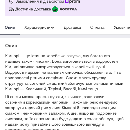
Замовлення під захистом
Доступна доставка
Опис
Характеристики
Доставка
Оплата
Умови п
Опис
Кімнорі — це істинно корейська закуска, яку багато хто
називає також чипсами. Вона виготовляється з водоростей
Кім, які активно використовуються в корейській кухні.
Водорості нарізані на маленькі скибочки, обсмажені в олії та
приправлені різними спеціями. Снеки мають хрустку
структуру та солоний смак, який збагачується різними типами
Кімнорі — Класичний, Теріякі, Васабі, Кімчі тощо
Ці снеки можна просто жувати, як чипси, запиваючи
освіжними корейськими напоями. Також ми рекомендуємо
загорнути гарячий рис у лист Кімнорі й насолодитися цим
смаком і неймовірним запахом. А ще, якщо ви подрібните
листочки, то їх легко можна буде додати в салат або суп, щоб
надати йому привабливішого зовнішнього вигляду й
апетитного східного аромату.