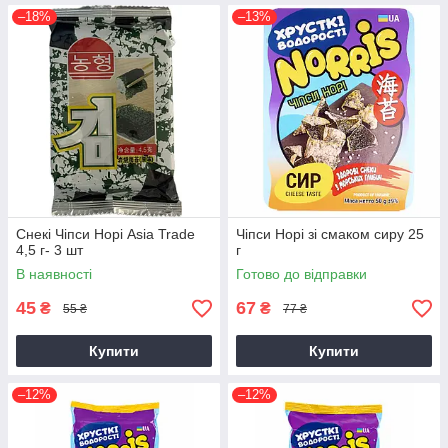
–18%
–13%
Снекі Чіпси Норі Asia Trade
Чіпси Норі зі смаком сиру 25
4,5 г- 3 шт
г
В наявності
Готово до відправки
45
67
₴
₴
55 ₴
77 ₴
Купити
Купити
–12%
–12%