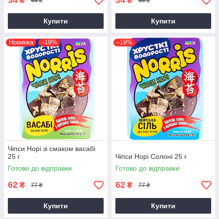
34
34
₴
₴
44 ₴
44 ₴
Купити
Купити
Новинка
–19%
–19%
Чіпси Норі зі смаком васабі
25 г
Чіпси Норі Солоні 25 г
Готово до відправки
Готово до відправки
62
62
₴
₴
77 ₴
77 ₴
Купити
Купити