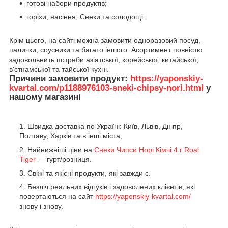
готові набори продуктів;
горіхи, насіння, Снеки та солодощі.
Крім цього, на сайті можна замовити одноразовий посуд,
палички, соусники та багато іншого. Асортимент повністю
задовольнить потреби азіатської, корейської, китайської,
в'єтнамської та тайської кухні.
Причини замовити продукт:
https://yaponskiy-
kvartal.com/p1188976103-sneki-chipsy-nori.html
у
нашому магазині
Швидка доставка по Україні: Київ, Львів, Дніпр,
Полтаву, Харків та в інші міста;
Найнижніші ціни на
Снеки Чипси Норі Кімчі 4 г Roal
Tiger
— гурт/розниця.
Свіжі та якісні продукти, які завжди є.
Безліч реальних відгуків і задоволених клієнтів, які
повертаються на сайт
https://yaponskiy-kvartal.com/
знову і знову.