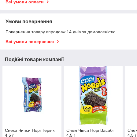
Всі умови оплати
Умови повернення
Повернення товару впродовж 14 днів за домовленістю
Всі умови повернення
Подібні товари компанії
Снеки Чипси Норі Теріякі
Снекі Чіпси Норі Васабі
Снек
4.5 г
4.5 г
4.5 г