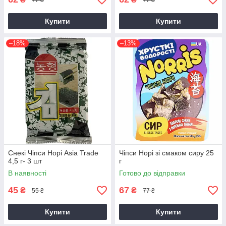
Купити
Купити
–18%
–13%
Снекі Чіпси Норі Asia Trade
Чіпси Норі зі смаком сиру 25
4,5 г- 3 шт
г
В наявності
Готово до відправки
45
67
₴
₴
55 ₴
77 ₴
Купити
Купити