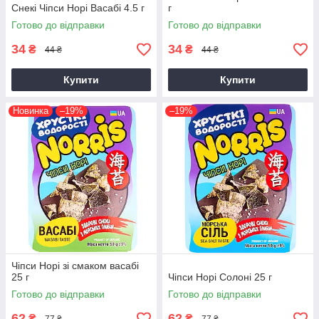
Снекі Чіпси Норі Васабі 4.5 г
г
Готово до відправки
Готово до відправки
34
34
₴
₴
44 ₴
44 ₴
Купити
Купити
Новинка
–19%
–19%
Чіпси Норі зі смаком васабі
25 г
Чіпси Норі Солоні 25 г
Готово до відправки
Готово до відправки
62
62
₴
₴
77 ₴
77 ₴