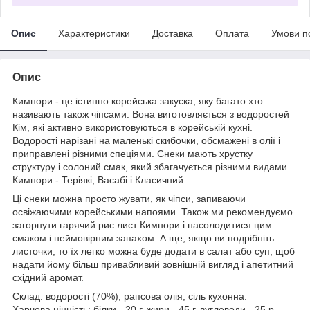
Опис
Характеристики
Доставка
Оплата
Умови п
Опис
Кимнори - це істинно корейська закуска, яку багато хто
називають також чіпсами. Вона виготовляється з водоростей
Кім, які активно використовуються в корейській кухні.
Водорості нарізані на маленькі скибочки, обсмажені в олії і
приправлені різними спеціями. Снеки мають хрустку
структуру і солоний смак, який збагачується різними видами
Кимнори - Теріякі, Васабі і Класичний.
Ці снеки можна просто жувати, як чіпси, запиваючи
освіжаючими корейськими напоями. Також ми рекомендуємо
загорнути гарячий рис лист Кимнори і насолодитися цим
смаком і неймовірним запахом. А ще, якщо ви подрібніть
листочки, то їх легко можна буде додати в салат або суп, щоб
надати йому більш привабливий зовнішній вигляд і апетитний
східний аромат.
Склад: водорості (70%), рапсова олія, сіль кухонна.
Харчова цінність: білки - 20 г, жири - 45 г, вуглеводи - 25 р.