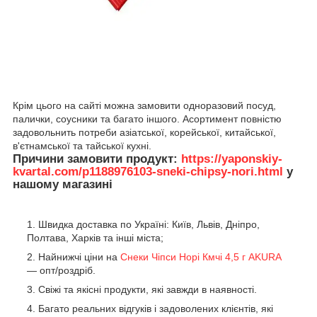
Крім цього на сайті можна замовити одноразовий посуд,
палички, соусники та багато іншого. Асортимент повністю
задовольнить потреби азіатської, корейської, китайської,
в'єтнамської та тайської кухні.
Причини замовити продукт:
https://yaponskiy-
kvartal.com/p1188976103-sneki-chipsy-nori.html
у
нашому магазині
Швидка доставка по Україні: Київ, Львів, Дніпро,
Полтава, Харків та інші міста;
Найнижчі ціни на
Снеки Чіпси Норі Кмчі 4,5 г AKURA
— опт/роздріб.
Свіжі та якісні продукти, які завжди в наявності.
Багато реальних відгуків і задоволених клієнтів, які