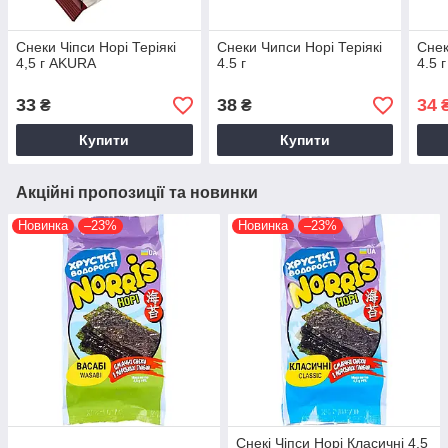
Снеки Чіпси Норі Теріякі
Снеки Чипси Норі Теріякі
Снек
4,5 г AKURA
4.5 г
4.5 г
33
38
34
₴
₴
Купити
Купити
Акційні пропозиції та новинки
Новинка
–23%
Новинка
–23%
Снекі Чіпси Норі Класичні 4.5