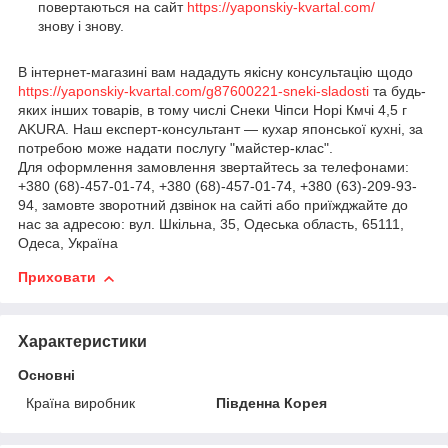
повертаються на сайт
https://yaponskiy-kvartal.com/
знову і знову.
В інтернет-магазині вам нададуть якісну консультацію щодо
https://yaponskiy-kvartal.com/g87600221-sneki-sladosti
та будь-
яких інших товарів, в тому числі Снеки Чіпси Норі Кмчі 4,5 г
AKURA. Наш експерт-консультант — кухар японської кухні, за
потребою може надати послугу "майстер-клас".
Для оформлення замовлення звертайтесь за телефонами:
+380 (68)-457-01-74, +380 (68)-457-01-74, +380 (63)-209-93-
94, замовте зворотний дзвінок на сайті або приїжджайте до
нас за адресою: вул. Шкільна, 35, Одеська область, 65111,
Одеса, Україна
Приховати
Характеристики
Основні
Країна виробник
Південна Корея