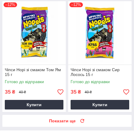
–12%
–12%
Чіпси Норі зі смаком Том Ям
Чіпси Норі зі смаком Сир
15 г
Лосось 15 г
Готово до відправки
Готово до відправки
35
35
₴
₴
40 ₴
40 ₴
Купити
Купити
Показати ще