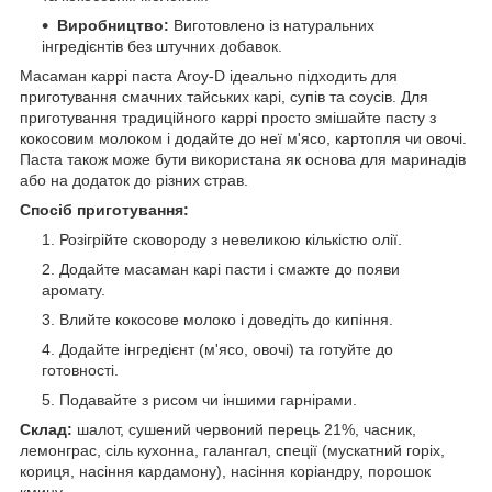
Виробництво:
Виготовлено із натуральних
інгредієнтів без штучних добавок.
Масаман каррі паста Aroy-D ідеально підходить для
приготування смачних тайських карі, супів та соусів. Для
приготування традиційного каррі просто змішайте пасту з
кокосовим молоком і додайте до неї м'ясо, картопля чи овочі.
Паста також може бути використана як основа для маринадів
або на додаток до різних страв.
Спосіб приготування:
Розігрійте сковороду з невеликою кількістю олії.
Додайте масаман карі пасти і смажте до появи
аромату.
Влийте кокосове молоко і доведіть до кипіння.
Додайте інгредієнт (м'ясо, овочі) та готуйте до
готовності.
Подавайте з рисом чи іншими гарнірами.
Склад:
шалот, сушений червоний перець 21%, часник,
лемонграс, сіль кухонна, галангал, спеції (мускатний горіх,
кориця, насіння кардамону), насіння коріандру, порошок
кмину.