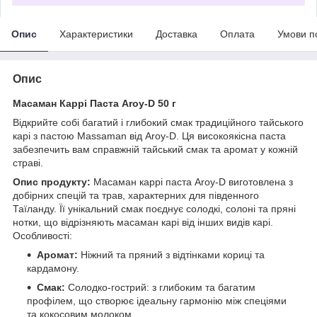
Опис
Характеристики
Доставка
Оплата
Умови п
Опис
Масаман Каррі Паста Aroy-D 50 г
Відкрийте собі багатий і глибокий смак традиційного тайського
карі з пастою Massaman від Aroy-D. Ця високоякісна паста
забезпечить вам справжній тайський смак та аромат у кожній
страві.
Опис продукту:
Масаман каррі паста Aroy-D виготовлена ​​з
добірних спецій та трав, характерних для південного
Таїланду. Її унікальний смак поєднує солодкі, солоні та пряні
нотки, що відрізняють масаман карі від інших видів карі.
Особливості:
Аромат:
Ніжний та пряний з відтінками кориці та
кардамону.
Смак:
Солодко-гострий: з глибоким та багатим
профілем, що створює ідеальну гармонію між спеціями
та кокосовим молоком.