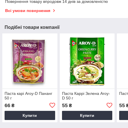
Повернення товару впродовж 14 днів за домовленістю
Всі умови повернення
Подібні товари компанії
Паста карі Aroy-D Пананг
Паста Каррі Зелена Aroy-
Паст
50 г
D 50 г
66
55
55
₴
₴
Купити
Купити