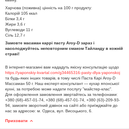
Харчова (поживна) цінність на 100 г продукту:
Калорій 105 ккал
Білки 3,4 г
Жири 3,6 г
Вуглеводи 11 г
Сіль 12,7 г
Замовте масаман каррі пасту Aroy-D зараз і
насолоджуйтесь неповторним смаком Тайланду в кожній
страві!
В інтернет-магазині вам нададуть якісну консультацію щодо
https://yaponskiy-kvartal.com/g34465316-pasty-dlya-yaponskoj
та будь-яких інших товарів, в тому числі Паста Карі Aroy-D
Массаман 50 г. Наш експерт-консультант — кухар японської
кухні, за потребою може надати послугу "майстер-клас".
Для оформлення замовлення звертайтесь за телефонами:
+380 (68)-457-01-74, +380 (68)-457-01-74, +380 (63)-209-93-
94, замовте зворотний дзвінок на сайті або приїжджайте до
нас за адресою: м. Одеса, вул. Висоцького, 6.
Приховати