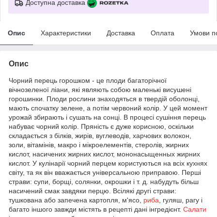
Доступна доставка
Опис
Характеристики
Доставка
Оплата
Умови п
Опис
Чорний перець горошком - це плоди багаторічної
вічнозеленої ліани, які являють собою маленькі висушені
горошинки. Плоди рослини знаходяться в твердій оболонці,
мають спочатку зелене, а потім червоний колір. У цей момент
урожай збирають і сушать на сонці. В процесі сушіння перець
набуває чорний колір. Пряність є дуже корисною, оскільки
складається з білків, жирів, вуглеводів, харчових волокон,
золи, вітамінів, макро і мікроелементів, стеролів, жирних
кислот, насичених жирних кислот, мононасыщенных жирних
кислот. У кулінарії чорний перцем користуються на всіх кухнях
світу, та як він вважається універсальною приправою. Перші
страви: супи, борщі, солянки, окрошки і т. д. набудуть більш
насичений смак завдяки перцю. Всілякі другі страви:
тушкована або запечена картопля, м'ясо,
риба
, гуляш, рагу і
багато іншого завжди містять в рецепті дані інгредієнт.
Салати