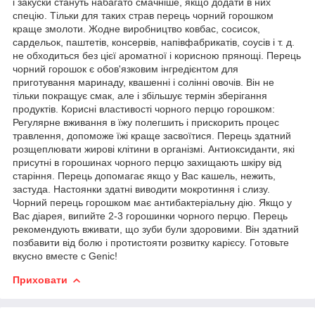
і закуски стануть набагато смачніше, якщо додати в них
спецію. Тільки для таких страв перець чорний горошком
краще змолоти. Жодне виробництво ковбас, сосисок,
сардельок, паштетів, консервів, напівфабрикатів, соусів і т. д.
не обходиться без цієї ароматної і корисною прянощі. Перець
чорний горошок є обов'язковим інгредієнтом для
приготування маринаду, квашенні і солінні овочів. Він не
тільки покращує смак, але і збільшує термін зберігання
продуктів. Корисні властивості чорного перцю горошком:
Регулярне вживання в їжу полегшить і прискорить процес
травлення, допоможе їжі краще засвоїтися. Перець здатний
розщеплювати жирові клітини в організмі. Антиоксиданти, які
присутні в горошинах чорного перцю захищають шкіру від
старіння. Перець допомагає якщо у Вас кашель, нежить,
застуда. Настоянки здатні виводити мокротиння і слизу.
Чорний перець горошком має антибактеріальну дію. Якщо у
Вас діарея, випийте 2-3 горошинки чорного перцю. Перець
рекомендують вживати, що зуби були здоровими. Він здатний
позбавити від болю і протистояти розвитку карієсу. Готовьте
вкусно вместе с Genic!
Приховати