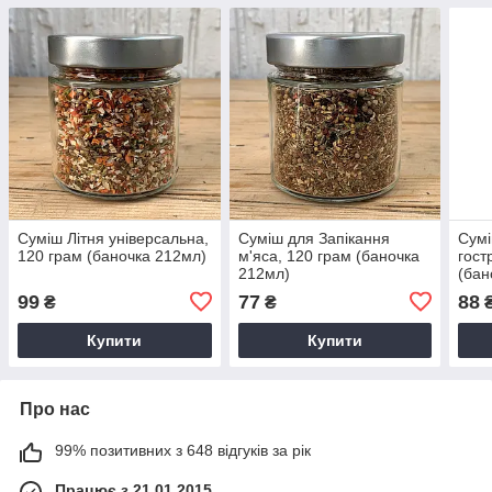
Суміш Літня універсальна,
Суміш для Запікання
Сумі
120 грам (баночка 212мл)
м'яса, 120 грам (баночка
гост
212мл)
(бан
99
77
88
₴
₴
Купити
Купити
Про нас
99% позитивних з 648 відгуків за рік
Працює з 21.01.2015