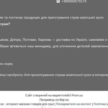
+380684570174
є та постачає продукцію для приготування страв азіатської кухні.
 грам?
ова, Дніпра, Полтави, Харкова — доставка по Україні, самовивіз з 
ами зв'яжеться наш менеджер, для уточнення деталей замовлення і 
их норм;
 інші продукти для приготування страв азіатської кухні в інтер
Сайт створений на маркетплейсі
Prom.ua
Продавець на Bigl.ua
Японський квартал - інтернет-магазин товарів для суші |
Поскаржитися на контент
|
Політика 