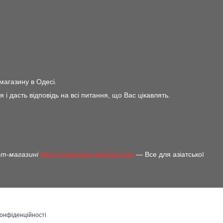
магазину в Одесі.
дасть відповідь на всі питання, що Вас цікавлять.
нет-магазині
https://yaponskiy-kvartal.com/
— Все для азіатської
конфіденційності