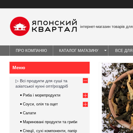
інтернет-магазин товарів для
ПРО КОМПАНІЮ
КАТАЛОГ МАГАЗИНУ
ВСЕ ДЛЯ
▷ Всі продукти для суші та
азіатської кухні опт/роздріб
Риба і морепродукти
Соуси, олія та оцет
Салати
Мариновані продукти та гриби
Спеції, сухі компоненти, папір