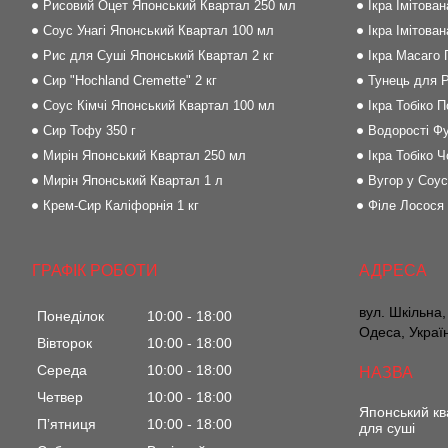
Рисовий Оцет Японський Квартал 250 мл
Ікра Імітова
Соус Унагі Японський Квартал 100 мл
Ікра Імітова
Рис для Суші Японський Квартал 2 кг
Ікра Масаго
Сир "Hochland Cremette" 2 кг
Тунець для Р
Соус Кімчі Японський Квартал 100 мл
Ікра Тобіко 
Сир Тофу 350 г
Водорості Фу
Мирін Японський Квартал 250 мл
Ікра Тобіко Ч
Мирін Японський Квартал 1 л
Вугор у Соус
Крем-Сир Каліфорнія 1 кг
Філе Лосося
ГРАФІК РОБОТИ
вул. Шкільна,
Понеділок
10:00
18:00
Одеса, Украї
Вівторок
10:00
18:00
Середа
10:00
18:00
Четвер
10:00
18:00
Японський кв
Пʼятниця
10:00
18:00
для суші