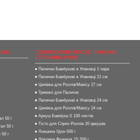
СУШІ
ОДНОРАЗОВИЙ ПОСУД, ПАЛИЧКИ,
СОУСНИКИ, РІЗНЕ
Палички Бамбукові в Упаковці 1 пара
Палички Бамбукові в Упаковці 21 см
Цинівка для Роллів/Макісу 27 см
Тримачі для Паличок
Палички Бамбукові в Упаковці 24 см
Цинівка для Роллів/Макісу 24 см
г
Аркуш Бамбука S 100 листів
л 50 г
Тісто для Спрінг-Роллів 20 аркушів
ал 50 г
Локшина Удон 500 г
 50 г
Локшина Фунчеза JS 500 г