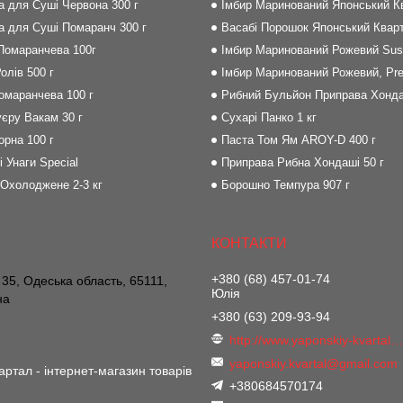
на для Суші Червона 300 г
Імбир Маринований Японський Кв
на для Суші Помаранч 300 г
Васабі Порошок Японський Кварт
 Помаранчева 100г
Імбир Маринований Рожевий Sush
олів 500 г
Імбир Маринований Рожевий, Pre
Помаранчева 100 г
Рибний Бульйон Приправа Хонда
єру Вакам 30 г
Сухарі Панко 1 кг
орна 100 г
Паста Том Ям AROY-D 400 г
і Унаги Special
Приправа Рибна Хондаші 50 г
 Охолоджене 2-3 кг
Борошно Темпура 907 г
+380 (68) 457-01-74
 35, Одеська область, 65111,
Юлія
на
+380 (63) 209-93-94
http://www.yaponskiy-kvartal.co
yaponskiy.kvartal@gmail.com
артал - інтернет-магазин товарів
+380684570174