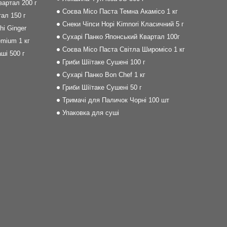
артал 200 г
Соєва Місо Паста Темна Акамісо 1 кг
ал 150 г
Снеки Чіпси Норі Kimnori Класичний 5 г
i Ginger
Сухарі Панко Японський Квартал 100г
mium 1 кг
Соєва Місо Паста Світла Широмісо 1 кг
ші 500 г
Гриби Шіїтаке Сушені 100 г
Сухарі Панко Bon Сhef 1 кг
Гриби Шіїтаке Сушені 50 г
Тримачі для Паличок Чорні 100 шт
Упаковка для суші
m