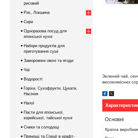
рисовий
Рис, Локшина
Сири
Одноразова посуд для
японської кухні
Набори продуктів для
приготування суші
Заморожені овочі та ягоди
Чаї
Зелений чай, сен
Водорості
високоякісних со
Горіхи, Сухофрукти, Цукати,
Насіння
Напої
Характеристи
Пасти для японської,
корейської, тайської кухні
Основні
Снеки та солодощі
Країна виробни
Прянощі та Спеції в крафт-