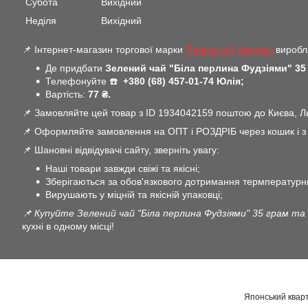
Субота
Вихідний
Неділя
Вихідний
📌 Інтернет-магазин торгової марки
Японський Квартал
виробля
Де придбати
Зелений чай "Біла перлина Фудзіями" 35
Телефонуйте ☎️
+380 (68) 457-01-74 Юлія;
Вартість:
77 ₴.
📌 Замовляйте цей товар з ID 1934042159 поштою до Києва, Льв
📌 Оформляйте замовлення на ОПТ і РОЗДРІБ через кошик і з В
📌 Шановні відвідувачі сайту, зверніть увагу:
Наші товари завжди свіжі та якісні;
Зберігаються за обов'язкового дотримання термпературн
Вирушають у міцній та якісній упаковці;
📌 Купуйте Зелений чай "Біла перлина Фудзіями" 35 грам та
кухні в одному місці!