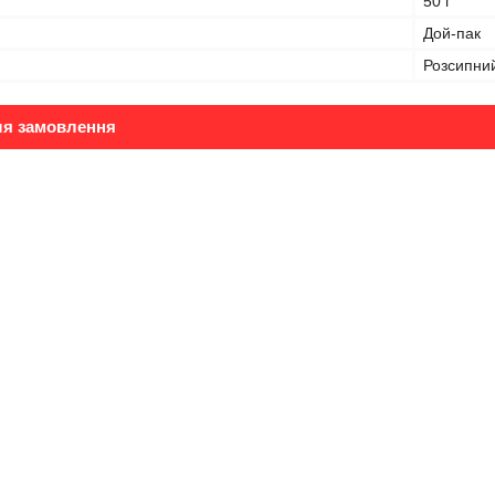
50 г
Дой-пак
Розсипни
ля замовлення