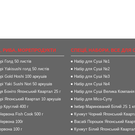
, РИБА, МОРЕПРОДУКТИ
СПЕЦІЇ, НАБОРИ, ВСЕ ДЛЯ 
рі Голд 50 листів
Набір для Суші №1
рі Yakisushi голд 50 листів
Набір для Суші №2
рі Gold Hoshi 100 аркушів
Набір для Суші №3
рі Yaki Sushi Nori 50 аркушів
Набір для Суші №4
я Боніто Японський Квартал 25 г
Набір для Суші Велика Компанія
рі Японський Квартал 10 аркушів
Набір для Місо-Супу
р Круглий 400 г
Імбир Маринований Білий JS 1 к
Червона Fish Cook 500 г
Кунжут Чорний Японський Кварта
Червона 100г
Васабі Порошок Японський Кварт
Червона 100 г
Кунжут Білий Японський Квартал