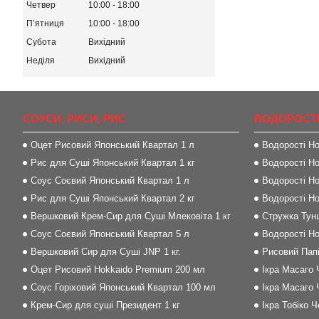
Четвер
10:00
18:00
Пʼятниця
10:00
18:00
Субота
Вихідний
Неділя
Вихідний
СОУСИ, РИСИ, РИС
ВОДОРОСТІ
Оцет Рисовий Японський Квартал 1 л
Водорості Но
Рис для Суші Японський Квартал 1 кг
Водорості Но
Соус Соєвий Японський Квартал 1 л
Водорості Но
Рис для Суші Японський Квартал 2 кг
Водорості Но
Вершковий Крем-Сир для Суші Млековіта 1 кг
Стружка Тунц
Соус Соєвий Японський Квартал 5 л
Водорості Но
Вершковий Сир для Суші JNP 1 кг.
Рисовий Папі
Оцет Рисовий Hokkaido Premium 200 мл
Ікра Масаго 
Соус Горіховий Японський Квартал 100 мл
Ікра Масаго 
Крем-Сир для суші Президент 1 кг
Ікра Тобіко 