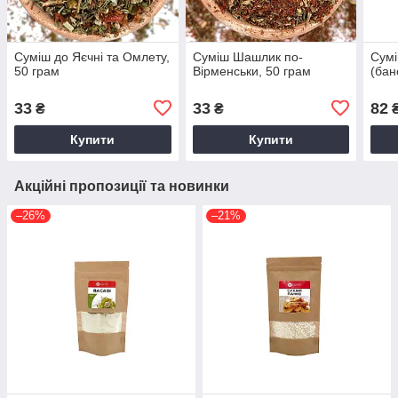
Суміш до Яєчні та Омлету,
Суміш Шашлик по-
Сумі
50 грам
Вірменськи, 50 грам
(бан
33
33
82
₴
₴
Купити
Купити
Акційні пропозиції та новинки
–26%
–21%