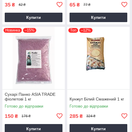
35
65
₴
₴
42 ₴
77 ₴
Купити
Купити
Новинка
–15%
Топ
–12%
Сухарі Панко ASIA TRADE
фіолетові 1 кг
Кунжут Білий Смажений 1 кг
Готово до відправки
Готово до відправки
150
285
₴
₴
176 ₴
324 ₴
Купити
Купити