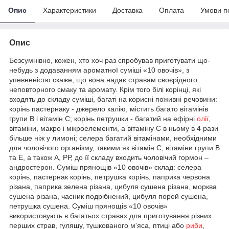
Опис
Характеристики
Доставка
Оплата
Умови п
Опис
Безсумнівно, кожен, хто хоч раз спробував приготувати що-
небудь з додаванням ароматної суміші «10 овочів», з
упевненістю скаже, що вона надає стравам своєрідного
неповторного смаку та аромату. Крім того білі корінці, які
входять до складу суміші, багаті на корисні поживні речовини:
корінь пастернаку - джерело калію, містить багато вітамінів
групи В і вітамін С; корінь петрушки - багатий на ефірні
олії
,
вітаміни, макро і мікроелементи, а вітаміну С в ньому в 4 рази
більше ніж у лимоні; селера багатий вітамінами, необхідними
для чоловічого організму, такими як вітамін С, вітаміни групи В
та Е, а також А, РР, до її складу входить чоловічий гормон –
андростерон. Суміш прянощів «10 овочів» склад: селера
корінь, пастернак корінь, петрушка корінь, паприка червона
різана, паприка зелена різана, цибуля сушена різана, морква
сушена різана, часник подрібнений, цибуля порей сушена,
петрушка сушена. Суміш прянощів «10 овочів»
використовують в багатьох стравах для приготування різних
перших страв, гуляшу, тушкованого м'яса, птиці або
риби
,