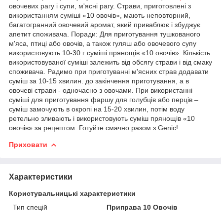
овочевих рагу і супи, м'ясні рагу. Страви, приготовлені з
використанням суміші «10 овочів», мають неповторний,
багатогранний овочевий аромат, який приваблює і збуджує
апетит споживача. Поради: Для приготування тушкованого
м'яса, птиці або овочів, а також гуляш або овочевого супу
використовують 10-30 г суміші прянощів «10 овочів». Кількість
використовуваної суміші залежить від обсягу страви і від смаку
споживача. Радимо при приготуванні м'ясних страв додавати
суміш за 10-15 хвилин. до закінчення приготування, а в
овочеві страви - одночасно з овочами. При використанні
суміші для приготування фаршу для голубців або перців –
суміш замочують в окропі на 15-20 хвилин, потім воду
ретельно зливають і використовують суміш прянощів «10
овочів» за рецептом. Готуйте смачно разом з Genic!
Приховати
Характеристики
Користувальницькі характеристики
Тип спецій
Приправа 10 Овочів