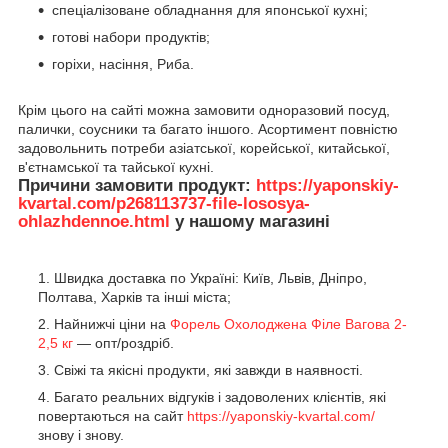
спеціалізоване обладнання для японської кухні;
готові набори продуктів;
горіхи, насіння, Риба.
Крім цього на сайті можна замовити одноразовий посуд,
палички, соусники та багато іншого. Асортимент повністю
задовольнить потреби азіатської, корейської, китайської,
в'єтнамської та тайської кухні.
Причини замовити продукт:
https://yaponskiy-
kvartal.com/p268113737-file-lososya-
ohlazhdennoe.html
у нашому магазині
Швидка доставка по Україні: Київ, Львів, Дніпро,
Полтава, Харків та інші міста;
Найнижчі ціни на
Форель Охолоджена Філе Вагова 2-
2,5 кг
— опт/роздріб.
Свіжі та якісні продукти, які завжди в наявності.
Багато реальних відгуків і задоволених клієнтів, які
повертаються на сайт
https://yaponskiy-kvartal.com/
знову і знову.