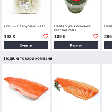
Локшина Харусаме 500 г
Салат Чука Японський
Сала
квартал 250 г
192
109
286
₴
₴
Купити
Купити
Подібні товари компанії