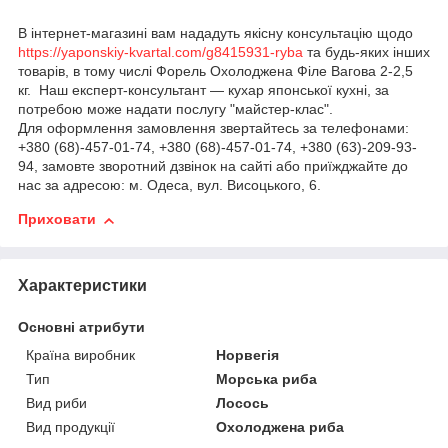
В інтернет-магазині вам нададуть якісну консультацію щодо
https://yaponskiy-kvartal.com/g8415931-ryba
та будь-яких інших
товарів, в тому числі Форель Охолоджена Філе Вагова 2-2,5
кг. Наш експерт-консультант — кухар японської кухні, за
потребою може надати послугу "майстер-клас".
Для оформлення замовлення звертайтесь за телефонами:
+380 (68)-457-01-74, +380 (68)-457-01-74, +380 (63)-209-93-
94, замовте зворотний дзвінок на сайті або приїжджайте до
нас за адресою: м. Одеса, вул. Висоцького, 6.
Приховати
Характеристики
Основні атрибути
Країна виробник
Норвегія
Тип
Морська риба
Вид риби
Лосось
Вид продукції
Охолоджена риба