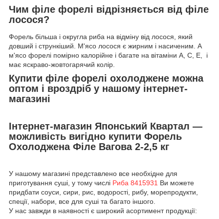
Чим філе форелі відрізняється від філе
лосося?
Форель більша і округла риба на відміну від лосося, який
довший і стрункіший. М'ясо лосося є жирним і насиченим. А
м'ясо форелі помірно калорійне і багате на вітаміни А, С, Е, і
має яскраво-жовтогарячий колір.
Купити філе форелі охолоджене можна
оптом і вроздріб у нашому інтернет-
магазині
Інтернет-магазин Японський Квартал —
можливість вигідно купити Форель
Охолоджена Філе Вагова 2-2,5 кг
У нашому магазині представлено все необхідне для
приготування суші, у тому числі
Риба 8415931
Ви можете
придбати соуси, сири, рис, водорості, рибу, морепродукти,
спеції, набори, все для суші та багато іншого.
У нас завжди в наявності є широкий асортимент продукції: