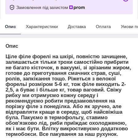
Замовлення під захистом
Опис
Характеристики
Доставка
Оплата
Умови п
Опис
Ціле філе форелі на шкірі, повністю зачищене,
залишається тільки трохи самостійно прибрити
не багато кісточок, в вакуумі, зі зрізаним жиром,
готове до приготування смачних страв, суші,
ролів, запкікання тощо. Ріжеться з велокої
форельі розміром 5-6 кг, тож філе виходить 2-
2,5, а буває і більше кг, товар ваговий. Свіжу
рибку ми отримуємо кожну середу і
рекомендуємо робити предзамовлення на
порізку філе з понеділка. Або як зручно, але
відправляти краще в середу, щоб найсвіжіша
була. Пакуємо в термофольгу, ставимо
обов'язково лід, риби приїждає охолодженою,
як і має бути. Влітку викростивуємо додатково
термобокси. Все пакування за наш рухунок.