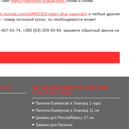
а сайт
https://yaponskiy-kvartal.com/
снова и снова.
kiy-kvartal.com/g34465316-pasty-dlya-yaponskoj
и любым другим
т — повар японской кухни, по необходимости может
457-01-74, +380 (63)-209-93-94, закажите обратный звонок на
СУШІ
ОДНОРАЗОВИЙ ПОСУД, ПАЛИЧКИ,
СОУСНИКИ, РІЗНЕ
Палички Бамбукові в Упаковці 1 пара
Палички Бамбукові в Упаковці 21 см
Цинівка для Роллів/Макісу 27 см
Тримачі для Паличок