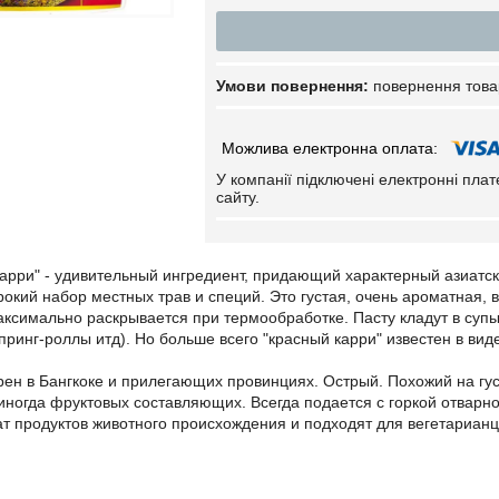
повернення това
У компанії підключені електронні пла
сайту.
арри" - удивительный ингредиент, придающий характерный азиатск
окий набор местных трав и специй. Это густая, очень ароматная, 
ксимально раскрывается при термообработке. Пасту кладут в супы
спринг-роллы итд). Но больше всего "красный карри" известен в ви
рен в Бангкоке и прилегающих провинциях. Острый. Похожий на гу
ногда фруктовых составляющих. Всегда подается с горкой отварно
т продуктов животного происхождения и подходят для вегетарианц