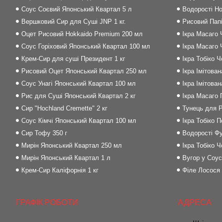
Соус Соєвий Японський Квартал 5 л
Водорості Но
Вершковий Сир для Суші JNP 1 кг.
Рисовий Папі
Оцет Рисовий Hokkaido Premium 200 мл
Ікра Масаго 
Соус Горіховий Японський Квартал 100 мл
Ікра Масаго 
Крем-Сир для суші Президент 1 кг
Ікра Тобіко 
Рисовий Оцет Японський Квартал 250 мл
Ікра Імітова
Соус Унагі Японський Квартал 100 мл
Ікра Імітова
Рис для Суші Японський Квартал 2 кг
Ікра Масаго
Сир "Hochland Cremette" 2 кг
Тунець для Р
Соус Кімчі Японський Квартал 100 мл
Ікра Тобіко 
Сир Тофу 350 г
Водорості Фу
Мирін Японський Квартал 250 мл
Ікра Тобіко Ч
Мирін Японський Квартал 1 л
Вугор у Соус
Крем-Сир Каліфорнія 1 кг
Філе Лосося
ГРАФІК РОБОТИ