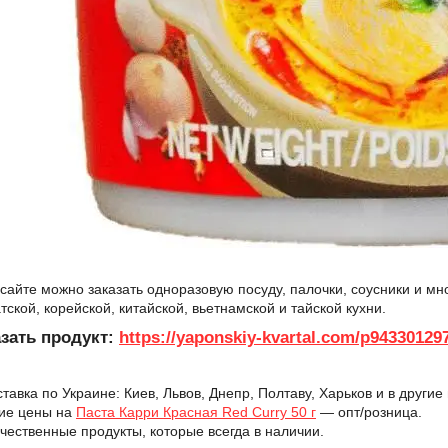
сайте можно заказать одноразовую посуду, палочки, соусники и мн
тской, корейской, китайской, вьетнамской и тайской кухни.
зать продукт:
https://yaponskiy-kvartal.com/p943301297
тавка по Украине: Киев, Львов, Днепр, Полтаву, Харьков и в другие 
ие цены на
Паста Карри Красная Red Curry 50 г
— опт/розница.
чественные продукты, которые всегда в наличии.