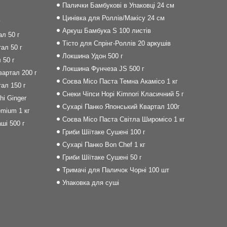
Палички Бамбукові в Упаковці 24 см
Цинівка для Роллів/Макісу 24 см
г
Аркуш Бамбука S 100 листів
л 50 г
Тісто для Спрінг-Роллів 20 аркушів
ал 50 г
Локшина Удон 500 г
 50 г
Локшина Фунчеза JS 500 г
артал 200 г
Соєва Місо Паста Темна Акамісо 1 кг
ал 150 г
Снеки Чіпси Норі Kimnori Класичний 5 г
i Ginger
Сухарі Панко Японський Квартал 100г
mium 1 кг
Соєва Місо Паста Світла Широмісо 1 кг
ші 500 г
Гриби Шіїтаке Сушені 100 г
Сухарі Панко Bon Сhef 1 кг
Гриби Шіїтаке Сушені 50 г
Тримачі для Паличок Чорні 100 шт
Упаковка для суші