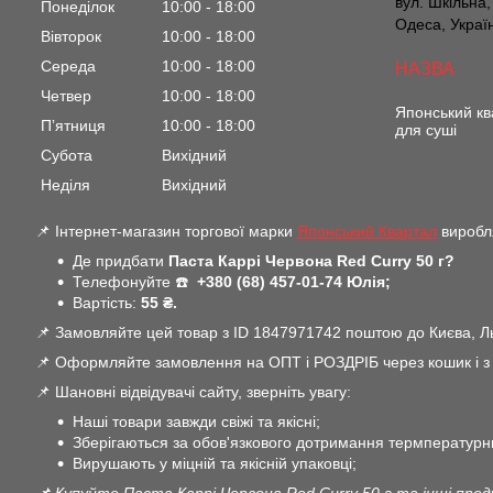
вул. Шкільна,
Понеділок
10:00
18:00
Одеса, Украї
Вівторок
10:00
18:00
Середа
10:00
18:00
Четвер
10:00
18:00
Японський кв
Пʼятниця
10:00
18:00
для суші
Субота
Вихідний
Неділя
Вихідний
📌 Інтернет-магазин торгової марки
Японський Квартал
виробля
Де придбати
Паста Каррі Червона Red Curry 50 г?
Телефонуйте ☎️
+380 (68) 457-01-74 Юлія;
Вартість:
55 ₴.
📌 Замовляйте цей товар з ID 1847971742 поштою до Києва, Льв
📌 Оформляйте замовлення на ОПТ і РОЗДРІБ через кошик і з В
📌 Шановні відвідувачі сайту, зверніть увагу:
Наші товари завжди свіжі та якісні;
Зберігаються за обов'язкового дотримання термпературн
Вирушають у міцній та якісній упаковці;
📌 Купуйте Паста Каррі Червона Red Curry 50 г та інші про