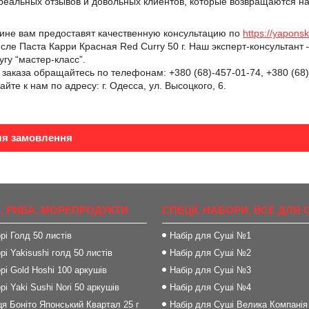
реальных отзывов и довольных клиентов, которые возвращаются н
зине вам предоставят качественную консультацию по
https://yapons
исле Паста Карри Красная Red Curry 50 г. Наш эксперт-консультан
угу “мастер-класс”.
аказа обращайтесь по телефонам: +380 (68)-457-01-74, +380 (68)-
йте к нам по адресу: г. Одесса, ул. Высоцкого, 6.
ля замовлення
, РИБА, МОРЕПРОДУКТИ
СПЕЦІЇ, НАБОРИ, ВСЕ ДЛЯ 
рі Голд 50 листів
Набір для Суші №1
рі Yakisushi голд 50 листів
Набір для Суші №2
рі Gold Hoshi 100 аркушів
Набір для Суші №3
рі Yaki Sushi Nori 50 аркушів
Набір для Суші №4
я Боніто Японський Квартал 25 г
Набір для Суші Велика Компанія