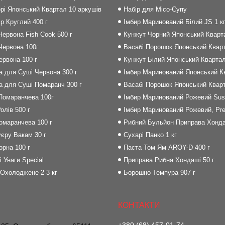
рі Японський Квартал 10 аркушів
Набір для Місо-Супу
р Круглий 400 г
Імбир Маринований Білий JS 1 к
Червона Fish Cook 500 г
Кунжут Чорний Японський Кварта
Червона 100г
Васабі Порошок Японський Кварт
Червона 100 г
Кунжут Білий Японський Квартал
на для Суші Червона 300 г
Імбир Маринований Японський Кв
на для Суші Помаранч 300 г
Васабі Порошок Японський Кварт
 Помаранчева 100г
Імбир Маринований Рожевий Sush
олів 500 г
Імбир Маринований Рожевий, Pre
Помаранчева 100 г
Рибний Бульйон Приправа Хонда
єру Вакам 30 г
Сухарі Панко 1 кг
орна 100 г
Паста Том Ям AROY-D 400 г
і Унаги Special
Приправа Рибна Хондаші 50 г
 Охолоджене 2-3 кг
Борошно Темпура 907 г
+380 (68) 457-01-74