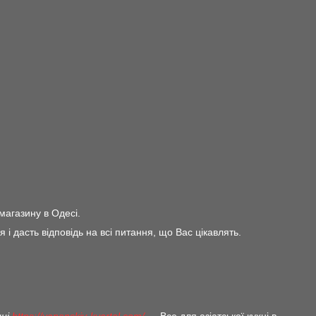
m
магазину в Одесі.
дасть відповідь на всі питання, що Вас цікавлять.
ині
https://yaponskiy-kvartal.com/
— Все для азіатської кухні в