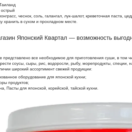
Таиланд
 острый
монграсс, чеснок, соль, галангал, лук-шалот, креветочная паста, 
у хранить в сухом и прохладном месте.
газин Японский Квартал — возможность выгодн
е представлено все необходимое для приготовления суши, в том ч
ести соусы, сыры, рис, водоросли, рыбу, морепродукты, специи, н
аличии широкий ассортимент свежей продукции:
ованное оборудование для японской кухни;
оры продуктов;
на, Пасты для японской, корейской, тайской кухни.