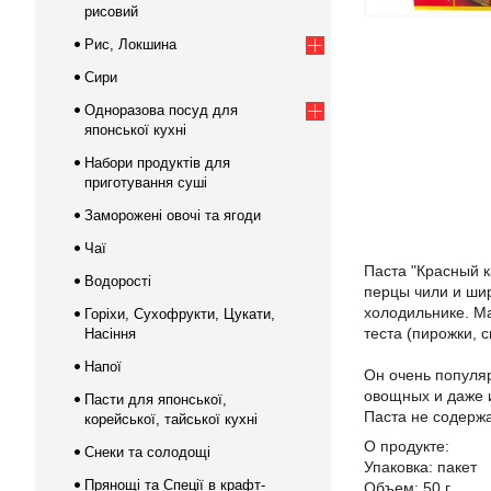
рисовий
Рис, Локшина
Сири
Одноразова посуд для
японської кухні
Набори продуктів для
приготування суші
Заморожені овочі та ягоди
Чаї
Паста "Красный к
Водорості
перцы чили и шир
холодильнике. Ма
Горіхи, Сухофрукти, Цукати,
теста (пирожки, 
Насіння
Напої
Он очень популя
овощных и даже и
Пасти для японської,
Паста не содержа
корейської, тайської кухні
О продукте:
Снеки та солодощі
Упаковка: пакет
Прянощі та Спеції в крафт-
Объем: 50 г