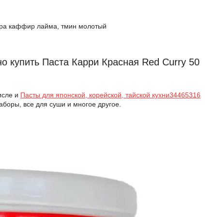
цедра каффир лайма, тмин молотый
о купить Паста Карри Красная Red Curry 50
исле и
Пасты для японской, корейской, тайской кухни34465316
аборы, все для суши и многое другое.