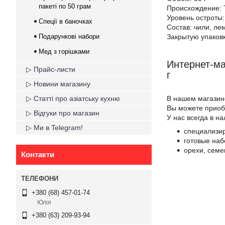
пакеті по 50 грам
Происхождение: 
Уровень остроты:
Спеції в баночках
Состав: чили, ле
Подарункові набори
Закрытую упаковк
Мед з горішками
Интернет-ма
▷ Прайс-листи
г
▷ Новини магазину
В нашем магазин
▷ Статті про азіатську кухню
Вы можете приобр
▷ Відгуки про магазин
У нас всегда в н
▷ Ми в Telegram!
специализир
готовые наб
орехи, семе
Контакти
+380 (68) 457-01-74
Юлія
+380 (63) 209-93-94