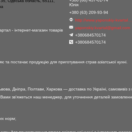
 35, Одеська область, 65111,
Юлія
на
+380 (63) 209-93-94
http://www.yaponskiy-kvartal.co
yaponskiy.kvartal@gmail.com
артал - інтернет-магазин товарів
+380684570174
+380684570174
є та постачає продукцію для приготування страв азіатської кухні.
ова, Дніпра, Полтави, Харкова — доставка по Україні, самовивіз з 
ами зв'яжеться наш менеджер, для уточнення деталей замовлення і 
их норм;
дукти для приготування страв азіатської кухні в інтернет-магаз