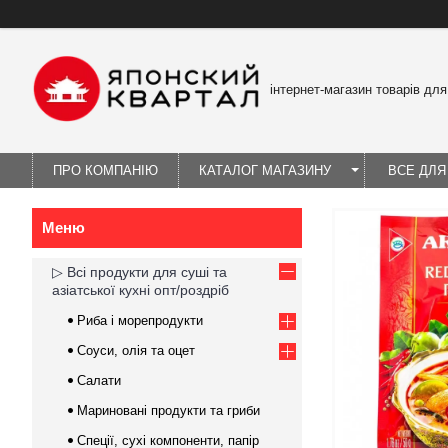
інтернет-магазин товарів для
ПРО КОМПАНІЮ
КАТАЛОГ МАГАЗИНУ
ВСЕ ДЛЯ
▷ Всі продукти для суші та
азіатської кухні опт/роздріб
Риба і морепродукти
Соуси, олія та оцет
Салати
Мариновані продукти та гриби
Спеції, сухі компоненти, папір