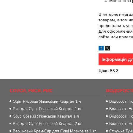
Множество 
В интернет-мага
товарам, в том ч
предоставить усл
Для оформления з
сайте или приезжа
Інформація д
Ціна:
55 ₴
СОУСИ, РИСИ, РИС
ВОДОРОСТІ
Оцет Рисовий Японський Квартал 1 л
Водорості Но
Рис для Суші Японський Квартал 1 кг
Водорості Но
Соус Соєвий Японський Квартал 1 л
Водорості Но
Рис для Суші Японський Квартал 2 кг
Водорості Но
Вершковий Крем-Сир для Суші Млековіта 1 кг
Стружка Тунц