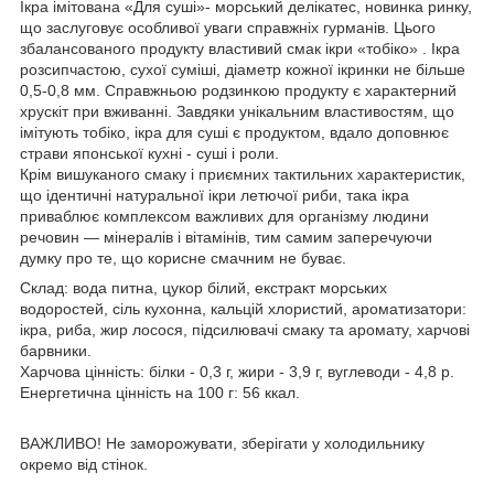
Ікра імітована «Для суші»- морський делікатес, новинка ринку,
що заслуговує особливої уваги справжніх гурманів. Цього
збалансованого продукту властивий смак ікри «тобіко» . Ікра
розсипчастою, сухої суміші, діаметр кожної ікринки не більше
0,5-0,8 мм. Справжньою родзинкою продукту є характерний
хрускіт при вживанні. Завдяки унікальним властивостям, що
імітують тобіко, ікра для суші є продуктом, вдало доповнює
страви японської кухні - суші і роли.
Крім вишуканого смаку і приємних тактильних характеристик,
що ідентичні натуральної ікри летючої риби, така ікра
приваблює комплексом важливих для організму людини
речовин — мінералів і вітамінів, тим самим заперечуючи
думку про те, що корисне смачним не буває.
Склад: вода питна, цукор білий, екстракт морських
водоростей, сіль кухонна, кальцій хлористий, ароматизатори:
ікра, риба, жир лосося, підсилювачі смаку та аромату, харчові
барвники.
Харчова цінність: білки - 0,3 г, жири - 3,9 г, вуглеводи - 4,8 р.
Енергетична цінність на 100 г: 56 ккал.
ВАЖЛИВО! Не заморожувати, зберігати у холодильнику
окремо від стінок.