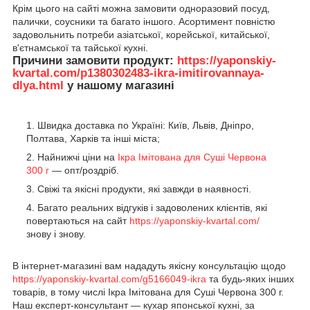
Крім цього на сайті можна замовити одноразовий посуд,
палички, соусники та багато іншого. Асортимент повністю
задовольнить потреби азіатської, корейської, китайської,
в'єтнамської та тайської кухні.
Причини замовити продукт:
https://yaponskiy-
kvartal.com/p1380302483-ikra-imitirovannaya-
dlya.html
у нашому магазині
Швидка доставка по Україні: Київ, Львів, Дніпро,
Полтава, Харків та інші міста;
Найнижчі ціни на
Ікра Імітована для Суші Червона
300 г
— опт/роздріб.
Свіжі та якісні продукти, які завжди в наявності.
Багато реальних відгуків і задоволених клієнтів, які
повертаються на сайт
https://yaponskiy-kvartal.com/
знову і знову.
В інтернет-магазині вам нададуть якісну консультацію щодо
https://yaponskiy-kvartal.com/g5166049-ikra
та будь-яких інших
товарів, в тому числі Ікра Імітована для Суші Червона 300 г.
Наш експерт-консультант — кухар японської кухні, за