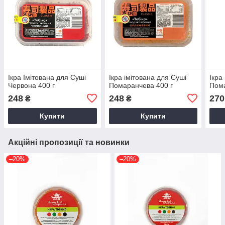
Ікра Імітована для Суші
Ікра імітована для Суші
Ікра
Червона 400 г
Помаранчева 400 г
Пома
248
248
270
₴
₴
Купити
Купити
Акційні пропозиції та новинки
–20%
–20%