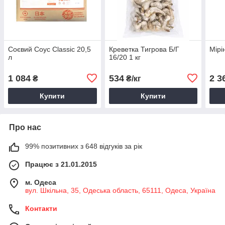
Соєвий Соус Classic 20,5
Креветка Тигрова Б/Г
Мірі
л
16/20 1 кг
1 084
534
2 3
₴
₴/кг
Купити
Купити
Про нас
99% позитивних з 648 відгуків за рік
Працює з 21.01.2015
м. Одеса
вул. Шкільна, 35, Одеська область, 65111, Одеса, Україна
Контакти