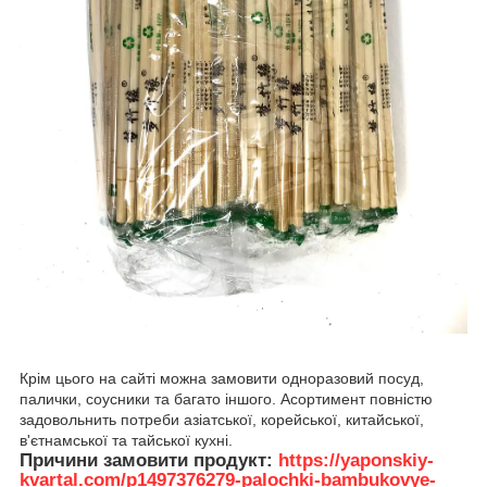
Крім цього на сайті можна замовити одноразовий посуд,
палички, соусники та багато іншого. Асортимент повністю
задовольнить потреби азіатської, корейської, китайської,
в'єтнамської та тайської кухні.
Причини замовити продукт:
https://yaponskiy-
kvartal.com/p1497376279-palochki-bambukovye-