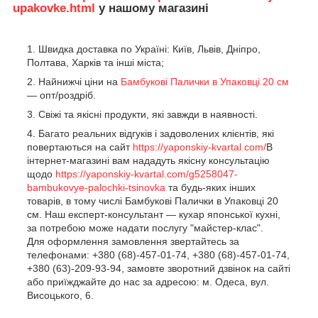
upakovke.html
у нашому магазині
Швидка доставка по Україні: Київ, Львів, Дніпро,
Полтава, Харків та інші міста;
Найнижчі ціни на
Бамбукові Палички в Упаковці 20 см
— опт/роздріб.
Свіжі та якісні продукти, які завжди в наявності.
Багато реальних відгуків і задоволених клієнтів, які
повертаються на сайт
https://yaponskiy-kvartal.com/
В
інтернет-магазині вам нададуть якісну консультацію
щодо
https://yaponskiy-kvartal.com/g5258047-
bambukovye-palochki-tsinovka
та будь-яких інших
товарів, в тому числі Бамбукові Палички в Упаковці 20
см. Наш експерт-консультант — кухар японської кухні,
за потребою може надати послугу "майстер-клас".
Для оформлення замовлення звертайтесь за
телефонами: +380 (68)-457-01-74, +380 (68)-457-01-74,
+380 (63)-209-93-94, замовте зворотний дзвінок на сайті
або приїжджайте до нас за адресою: м. Одеса, вул.
Висоцького, 6.