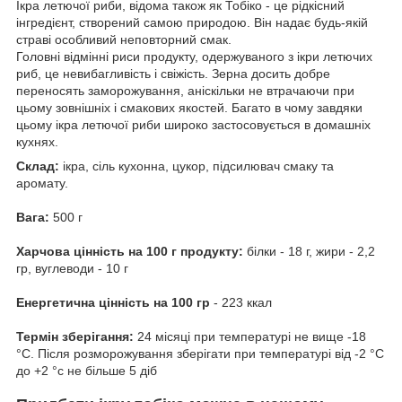
Ікра летючої риби, відома також як Тобіко - це рідкісний
інгредієнт, створений самою природою. Він надає будь-якій
страві особливий неповторний смак.
Головні відмінні риси продукту, одержуваного з ікри летючих
риб, це невибагливість і свіжість. Зерна досить добре
переносять заморожування, аніскільки не втрачаючи при
цьому зовнішніх і смакових якостей. Багато в чому завдяки
цьому ікра летючої риби широко застосовується в домашніх
кухнях.
Склад:
ікра, сіль кухонна, цукор, підсилювач смаку та
аромату.
Вага:
500 г
Харчова цінність на 100 г продукту:
білки - 18 г, жири - 2,2
гр, вуглеводи - 10 г
Енергетична цінність на 100 гр
- 223 ккал
Термін зберігання:
24 місяці при температурі не вище -18
°C. Після розморожування зберігати при температурі від -2 °C
до +2 °с не більше 5 діб