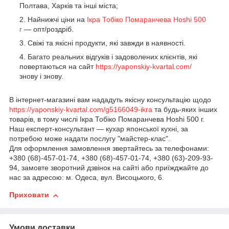
Полтава, Харків та інші міста;
Найнижчі ціни на
Ікра Тобіко Помаранчева Hoshi 500
г
— опт/роздріб.
Свіжі та якісні продукти, які завжди в наявності.
Багато реальних відгуків і задоволених клієнтів, які
повертаються на сайт
https://yaponskiy-kvartal.com/
знову і знову.
В інтернет-магазині вам нададуть якісну консультацію щодо
https://yaponskiy-kvartal.com/g5166049-ikra
та будь-яких інших
товарів, в тому числі Ікра Тобіко Помаранчева Hoshi 500 г.
Наш експерт-консультант — кухар японської кухні, за
потребою може надати послугу "майстер-клас".
Для оформлення замовлення звертайтесь за телефонами:
+380 (68)-457-01-74, +380 (68)-457-01-74, +380 (63)-209-93-
94, замовте зворотний дзвінок на сайті або приїжджайте до
нас за адресою: м. Одеса, вул. Висоцького, 6.
Приховати
Умови доставки