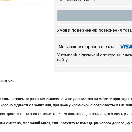
повернення това
У компанії підключені електронні пла
сайту.
крем-сир
егким і ніжним вершковим смаком. З його допомогою ви можете приготувати
рекрасно піддається запікання, при цьому крем-сир не потріскається і не ві
для приготування ролів. Служить незамінним інгредієнтом ролу Філадельфія і 
на сметана, молочний білок, сіль, загутитеь: камедь ріжкового дерева, к