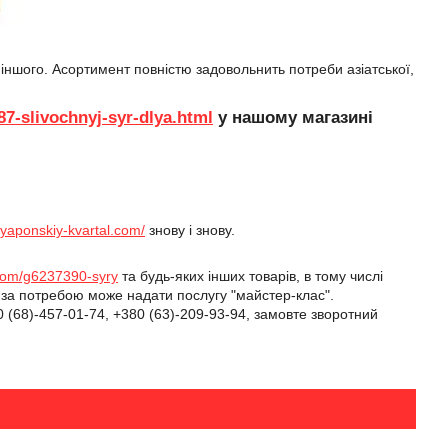
 іншого. Асортимент повністю задовольнить потреби азіатської,
87-slivochnyj-syr-dlya.html
у нашому магазині
//yaponskiy-kvartal.com/
знову і знову.
.com/g6237390-syry
та будь-яких інших товарів, в тому числі
 за потребою може надати послугу "майстер-клас".
(68)-457-01-74, +380 (63)-209-93-94, замовте зворотний