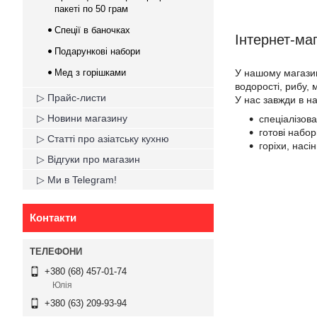
пакеті по 50 грам
Спеції в баночках
Інтернет-ма
Подарункові набори
У нашому магазин
Мед з горішками
водорості, рибу, 
▷ Прайс-листи
У нас завжди в н
▷ Новини магазину
спеціалізов
готові набор
▷ Статті про азіатську кухню
горіхи, насі
▷ Відгуки про магазин
▷ Ми в Telegram!
Контакти
+380 (68) 457-01-74
Юлія
+380 (63) 209-93-94