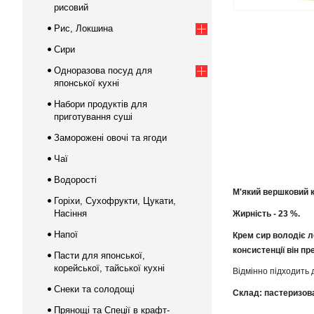
рисовий
Рис, Локшина
Сири
Одноразова посуд для
японської кухні
Набори продуктів для
приготування суші
Заморожені овочі та ягоди
Чаї
Водорості
М'який вершковий 
Горіхи, Сухофрукти, Цукати,
Насіння
Жирність - 23 %.
Напої
Крем сир володіє л
консистенції він п
Пасти для японської,
корейської, тайської кухні
Відмінно підходить 
Снеки та солодощі
Склад
:
пастеризова
Прянощі та Спеції в крафт-