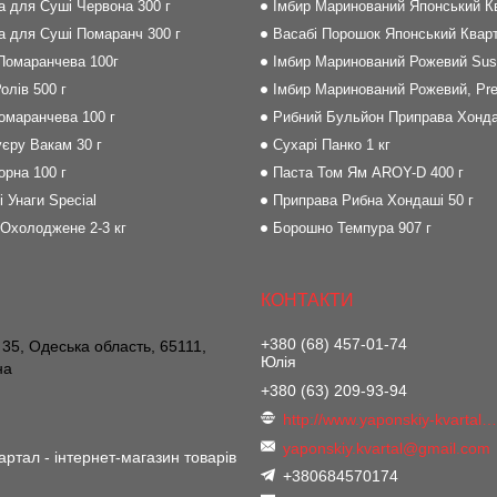
на для Суші Червона 300 г
Імбир Маринований Японський Кв
на для Суші Помаранч 300 г
Васабі Порошок Японський Кварт
 Помаранчева 100г
Імбир Маринований Рожевий Sush
олів 500 г
Імбир Маринований Рожевий, Pre
Помаранчева 100 г
Рибний Бульйон Приправа Хонда
єру Вакам 30 г
Сухарі Панко 1 кг
орна 100 г
Паста Том Ям AROY-D 400 г
і Унаги Special
Приправа Рибна Хондаші 50 г
 Охолоджене 2-3 кг
Борошно Темпура 907 г
+380 (68) 457-01-74
 35, Одеська область, 65111,
Юлія
на
+380 (63) 209-93-94
http://www.yaponskiy-kvartal.co
yaponskiy.kvartal@gmail.com
артал - інтернет-магазин товарів
+380684570174