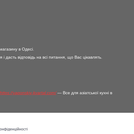
магазину в Одесі.
дасть відповідь на всі питання, що Вас цікавлять.
https://yaponskiy-kvartal.com/
— Все для азіатської кухні в
конфіденційності