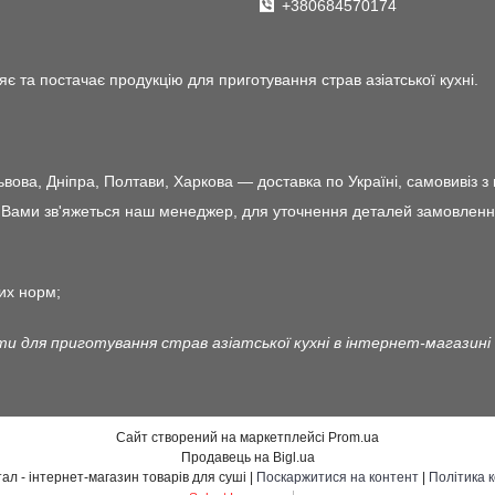
+380684570174
є та постачає продукцію для приготування страв азіатської кухні.
ова, Дніпра, Полтави, Харкова — доставка по Україні, самовивіз з 
ами зв'яжеться наш менеджер, для уточнення деталей замовлення і 
их норм;
ти для приготування страв азіатської кухні в інтернет-магазині
Сайт створений на маркетплейсі
Prom.ua
Продавець на Bigl.ua
Японський квартал - інтернет-магазин товарів для суші |
Поскаржитися на контент
|
Політика 