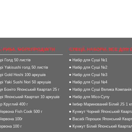
, РИБА, МОРЕПРОДУКТИ
СПЕЦІЇ, НАБОРИ, ВСЕ ДЛЯ 
рі Голд 50 листів
Набір для Суші №1
рі Yakisushi голд 50 листів
Набір для Суші №2
рі Gold Hoshi 100 аркушів
Набір для Суші №3
рі Yaki Sushi Nori 50 аркушів
Набір для Суші №4
я Боніто Японський Квартал 25 г
Набір для Суші Велика Компанія
рі Японський Квартал 10 аркушів
Набір для Місо-Супу
р Круглий 400 г
Імбир Маринований Білий JS 1 к
Червона Fish Cook 500 г
Кунжут Чорний Японський Кварта
Червона 100г
Васабі Порошок Японський Кварт
Червона 100 г
Кунжут Білий Японський Квартал