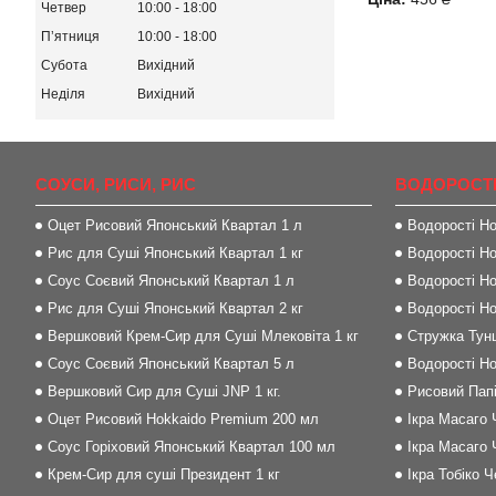
Четвер
10:00
18:00
Пʼятниця
10:00
18:00
Субота
Вихідний
Неділя
Вихідний
СОУСИ, РИСИ, РИС
ВОДОРОСТІ
Оцет Рисовий Японський Квартал 1 л
Водорості Но
Рис для Суші Японський Квартал 1 кг
Водорості Но
Соус Соєвий Японський Квартал 1 л
Водорості Но
Рис для Суші Японський Квартал 2 кг
Водорості Но
Вершковий Крем-Сир для Суші Млековіта 1 кг
Стружка Тунц
Соус Соєвий Японський Квартал 5 л
Водорості Но
Вершковий Сир для Суші JNP 1 кг.
Рисовий Папі
Оцет Рисовий Hokkaido Premium 200 мл
Ікра Масаго 
Соус Горіховий Японський Квартал 100 мл
Ікра Масаго 
Крем-Сир для суші Президент 1 кг
Ікра Тобіко 