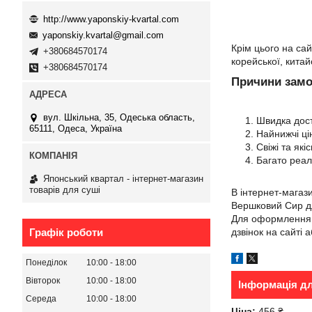
http://www.yaponskiy-kvartal.com
yaponskiy.kvartal@gmail.com
Крім цього на са
+380684570174
корейської, китайс
+380684570174
Причини замо
вул. Шкільна, 35, Одеська область,
Швидка доста
65111, Одеса, Україна
Найнижчі ці
Свіжі та які
Багато реаль
Японський квартал - інтернет-магазин
товарів для суші
В інтернет-магаз
Вершковий Сир дл
Для оформлення з
дзвінок на сайті 
Графік роботи
Понеділок
10:00
18:00
Вівторок
10:00
18:00
Інформація д
Середа
10:00
18:00
Ціна:
456 ₴