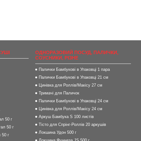
СУШІ
ОДНОРАЗОВИЙ ПОСУД, ПАЛИЧКИ,
СОУСНИКИ, РІЗНЕ
Палички Бамбукові в Упаковці 1 пара
Палички Бамбукові в Упаковці 21 см
Цинівка для Роллів/Макісу 27 см
Тримачі для Паличок
Палички Бамбукові в Упаковці 24 см
Цинівка для Роллів/Макісу 24 см
г
Аркуш Бамбука S 100 листів
л 50 г
Тісто для Спрінг-Роллів 20 аркушів
ал 50 г
Локшина Удон 500 г
 50 г
Локшина Фунчеза JS 500 г