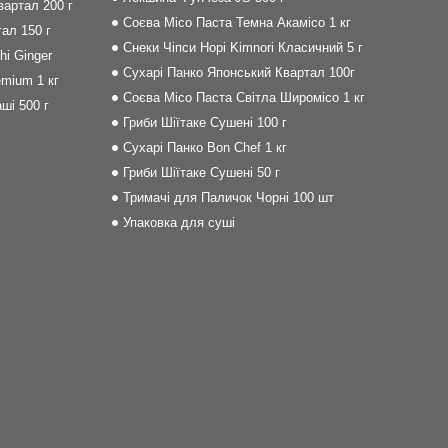
артал 200 г
Соєва Місо Паста Темна Акамісо 1 кг
ал 150 г
Снеки Чіпси Норі Kimnori Класичний 5 г
i Ginger
Сухарі Панко Японський Квартал 100г
mium 1 кг
Соєва Місо Паста Світла Широмісо 1 кг
ші 500 г
Гриби Шіїтаке Сушені 100 г
Сухарі Панко Bon Сhef 1 кг
Гриби Шіїтаке Сушені 50 г
Тримачі для Паличок Чорні 100 шт
Упаковка для суші
m