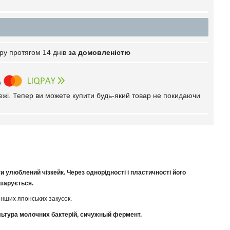
ру протягом 14 днів
за домовленістю
тежі. Тепер ви можете купити будь-який товар не покидаючи
 улюблений чізкейк. Через однорідності і пластичності його
дшарується.
інших японських закусок.
ультура молочних бактерій, сичужный фермент.