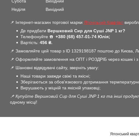
Субота
Вихідний
Неділя
Вихідний
📌 Інтернет-магазин торгової марки
Японський Квартал
виробля
Де придбати
Вершковий Сир для Суші JNP 1 кг?
Телефонуйте ☎️
+380 (68) 457-01-74 Юлія;
Вартість:
456 ₴.
📌 Замовляйте цей товар з ID 1329198187 поштою до Києва, Льв
📌 Оформляйте замовлення на ОПТ і РОЗДРІБ через кошик і з В
📌 Шановні відвідувачі сайту, зверніть увагу:
Наші товари завжди свіжі та якісні;
Зберігаються за обов'язкового дотримання термпературн
Вирушають у міцній та якісній упаковці;
📌 Купуйте Вершковий Сир для Суші JNP 1 кг та інші продук
одному місці!