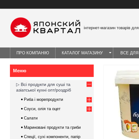
інтернет-магазин товарів для
ПРО КОМПАНІЮ
КАТАЛОГ МАГАЗИНУ
ВСЕ ДЛЯ
▷ Всі продукти для суші та
азіатської кухні опт/роздріб
Риба і морепродукти
Соуси, олія та оцет
Салати
Мариновані продукти та гриби
Спеції, сухі компоненти, папір