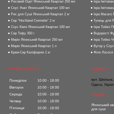
Рисовий Оцет Японський Квартал 250 мл
Ікра Імітова
Соус Унагі Японський Квартал 100 мл
Ікра Імітова
Рис для Суші Японський Квартал 2 кг
Ікра Масаго
Сир "Hochland Cremette" 2 кг
Тунець для Р
Соус Кімчі Японський Квартал 100 мл
Ікра Тобіко 
Сир Тофу 350 г
Водорості Фу
Мирін Японський Квартал 250 мл
Ікра Тобіко Ч
Мирін Японський Квартал 1 л
Вугор у Соус
Крем-Сир Каліфорнія 1 кг
Філе Лосося
ГРАФІК РОБОТИ
вул. Шкільна,
Понеділок
10:00
18:00
Одеса, Украї
Вівторок
10:00
18:00
Середа
10:00
18:00
Четвер
10:00
18:00
Японський кв
Пʼятниця
10:00
18:00
для суші