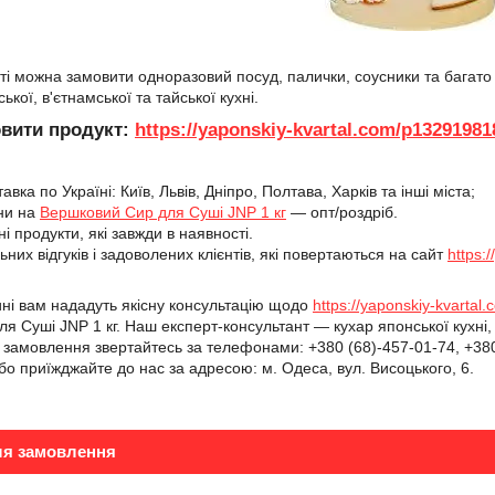
йті можна замовити одноразовий посуд, палички, соусники та багато
ької, в'єтнамської та тайської кухні.
вити продукт:
https://yaponskiy-kvartal.com/p13291981
вка по Україні: Київ, Львів, Дніпро, Полтава, Харків та інші міста;
ни на
Вершковий Сир для Суші JNP 1 кг
— опт/роздріб.
сні продукти, які завжди в наявності.
них відгуків і задоволених клієнтів, які повертаються на сайт
https:
ині вам нададуть якісну консультацію щодо
https://yaponskiy-kvartal
я Суші JNP 1 кг. Наш експерт-консультант — кухар японської кухні,
амовлення звертайтесь за телефонами: +380 (68)-457-01-74, +380 
або приїжджайте до нас за адресою: м. Одеса, вул. Висоцького, 6.
ля замовлення