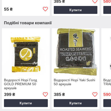
385
580
₴
55
₴
Купити
Подібні товари компанії
Водорості Норі Голд
Водорості Норі Yaki Sushi
Водо
GOLD PREMIUM 50
50 аркушів
TRA
аркушів
399
385
590
₴
₴
Купити
Купити