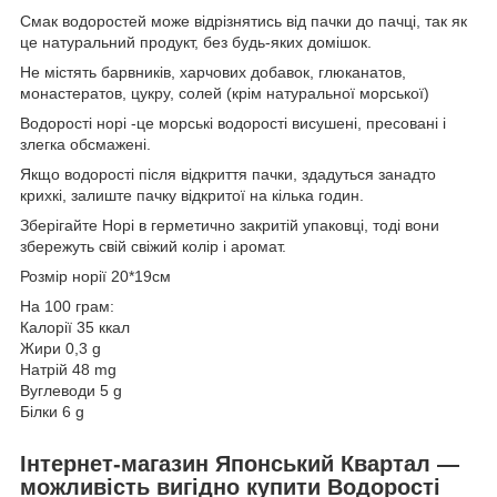
Смак водоростей може відрізнятись від пачки до пачці, так як
це натуральний продукт, без будь-яких домішок.
Не містять барвників, харчових добавок, глюканатов,
монастератов, цукру, солей (крім натуральної морської)
Водорості норі -це морські водорості висушені, пресовані і
злегка обсмажені.
Якщо водорості після відкриття пачки, здадуться занадто
крихкі, залиште пачку відкритої на кілька годин.
Зберігайте Норі в герметично закритій упаковці, тоді вони
збережуть свій свіжий колір і аромат.
Розмір норії 20*19см
На 100 грам:
Калорії 35 ккал
Жири 0,3 g
Натрій 48 mg
Вуглеводи 5 g
Білки 6 g
Інтернет-магазин Японський Квартал —
можливість вигідно купити Водорості