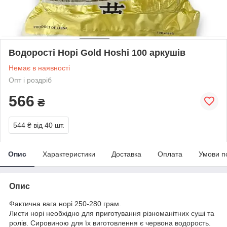
Водорості Норі Gold Hoshi 100 аркушів
Немає в наявності
Опт і роздріб
566
₴
544 ₴
від 40 шт.
Опис
Характеристики
Доставка
Оплата
Умови п
Опис
Фактична вага норі 250-280 грам.
Листи норі необхідно для приготування різноманітних суші та
ролів. Сировиною для їх виготовлення є червона водорость.