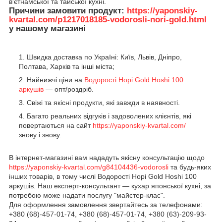
в'єтнамської та тайської кухні.
Причини замовити продукт:
https://yaponskiy-
kvartal.com/p1217018185-vodorosli-nori-gold.html
у нашому магазині
Швидка доставка по Україні: Київ, Львів, Дніпро,
Полтава, Харків та інші міста;
Найнижчі ціни на
Водорості Норі Gold Hoshi 100
аркушів
— опт/роздріб.
Свіжі та якісні продукти, які завжди в наявності.
Багато реальних відгуків і задоволених клієнтів, які
повертаються на сайт
https://yaponskiy-kvartal.com/
знову і знову.
В інтернет-магазині вам нададуть якісну консультацію щодо
https://yaponskiy-kvartal.com/g84104436-vodorosli
та будь-яких
інших товарів, в тому числі Водорості Норі Gold Hoshi 100
аркушів. Наш експерт-консультант — кухар японської кухні, за
потребою може надати послугу "майстер-клас".
Для оформлення замовлення звертайтесь за телефонами:
+380 (68)-457-01-74, +380 (68)-457-01-74, +380 (63)-209-93-