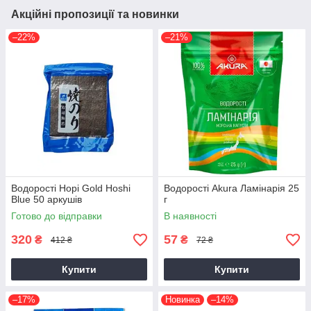
Акційні пропозиції та новинки
–22%
–21%
Водорості Норі Gold Hoshi
Водорості Akura Ламінарія 25
Blue 50 аркушів
г
Готово до відправки
В наявності
320
57
₴
₴
412 ₴
72 ₴
Купити
Купити
–17%
Новинка
–14%