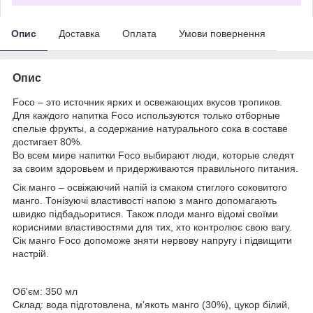
Опис
Доставка
Оплата
Умови повернення
Опис
Foco – это источник ярких и освежающих вкусов тропиков.
Для каждого напитка Foco используются только отборные
спелые фрукты, а содержание натурального сока в составе
достигает 80%.
Во всем мире напитки Foco выбирают люди, которые следят
за своим здоровьем и придерживаются правильного питания.
Сік манго – освіжаючий напій із смаком стиглого соковитого
манго. Тонізуючі властивості напою з манго допомагають
швидко підбадьоритися. Також плоди манго відомі своїми
корисними властивостями для тих, хто контролює свою вагу.
Сік манго Foco допоможе зняти нервову напругу і підвищити
настрій.
Об'єм: 350 мл
Склад: вода підготовлена, м'якоть манго (30%), цукор білий,