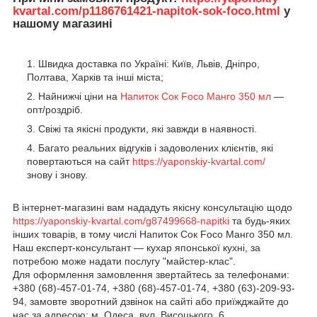
kvartal.com/p1186761421-napitok-sok-foco.html
у
нашому магазині
Швидка доставка по Україні: Київ, Львів, Дніпро,
Полтава, Харків та інші міста;
Найнижчі ціни на
Напиток Сок Foco Манго 350 мл
—
опт/роздріб.
Свіжі та якісні продукти, які завжди в наявності.
Багато реальних відгуків і задоволених клієнтів, які
повертаються на сайт
https://yaponskiy-kvartal.com/
знову і знову.
В інтернет-магазині вам нададуть якісну консультацію щодо
https://yaponskiy-kvartal.com/g87499668-napitki
та будь-яких
інших товарів, в тому числі Напиток Сок Foco Манго 350 мл.
Наш експерт-консультант — кухар японської кухні, за
потребою може надати послугу "майстер-клас".
Для оформлення замовлення звертайтесь за телефонами:
+380 (68)-457-01-74, +380 (68)-457-01-74, +380 (63)-209-93-
94, замовте зворотний дзвінок на сайті або приїжджайте до
нас за адресою: м. Одеса, вул. Висоцького, 6.