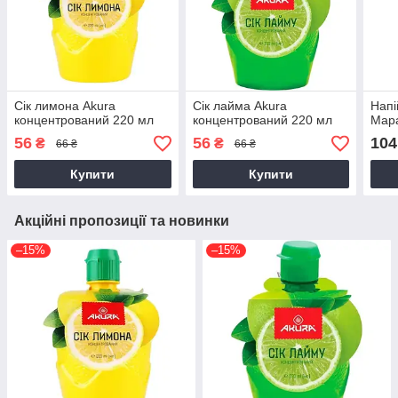
Сік лимона Akura
Сік лайма Akura
Напі
концентрований 220 мл
концентрований 220 мл
Мара
56
56
104
₴
₴
66 ₴
66 ₴
Купити
Купити
Акційні пропозиції та новинки
–15%
–15%